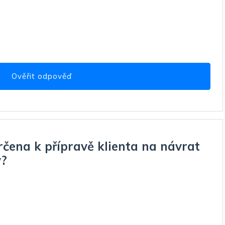
Ověřit odpověď
určena k přípravě klienta na návrat
y?