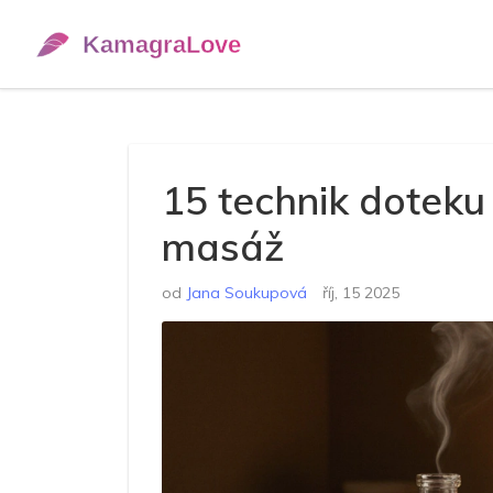
15 technik doteku
masáž
od
Jana Soukupová
říj, 15 2025