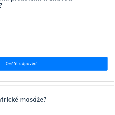
?
Ověřit odpověď
antrické masáže?