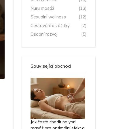
Nuru masáž
(13)
Sexuální wellness
(12)
Cestování a zážitky
(7)
Osobní rozvoj
(5)
Související obchod
Jak často chodit na yoni
masáž pro optimální efekt a