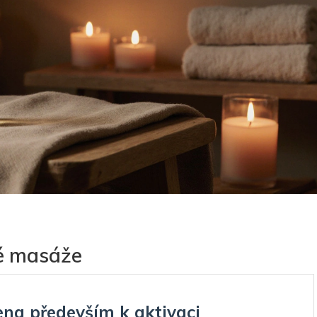
ké masáže
ena především k aktivaci