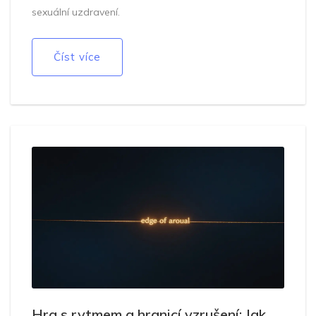
sexuální uzdravení.
Číst více
Hra s rytmem a hranicí vzrušení: Jak