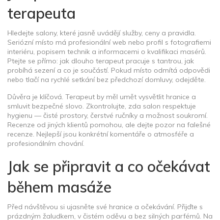
terapeuta
Hledejte salony, které jasně uvádějí služby, ceny a pravidla.
Seriózní místo má profesionální web nebo profil s fotografiemi
interiéru, popisem technik a informacemi o kvalifikaci masérů.
Ptejte se přímo: jak dlouho terapeut pracuje s tantrou, jak
probíhá sezení a co je součástí. Pokud místo odmítá odpovědi
nebo tlačí na rychlé setkání bez předchozí domluvy, odejděte.
Důvěra je klíčová. Terapeut by měl umět vysvětlit hranice a
smluvit bezpečné slovo. Zkontrolujte, zda salon respektuje
hygienu — čisté prostory, čerstvé ručníky a možnost soukromí.
Recenze od jiných klientů pomohou, ale dejte pozor na falešné
recenze. Nejlepší jsou konkrétní komentáře o atmosféře a
profesionálním chování.
Jak se připravit a co očekávat
během masáže
Před návštěvou si ujasněte své hranice a očekávání. Přijďte s
prázdným žaludkem, v čistém oděvu a bez silných parfémů. Na