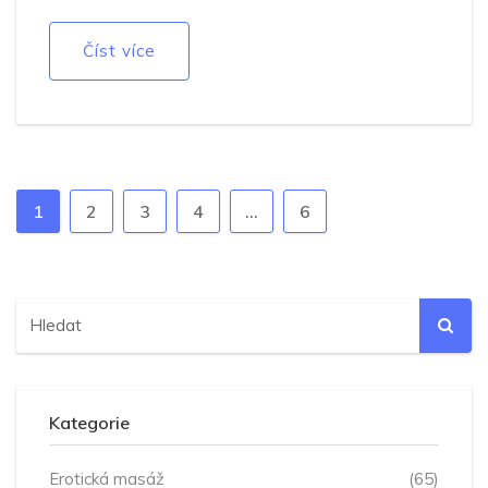
Číst více
1
2
3
4
…
6
Kategorie
Erotická masáž
(65)