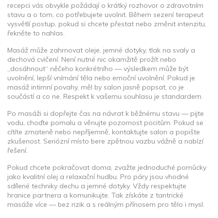
recepci vás obvykle požádají o krátký rozhovor o zdravotním
stavu a o tom, co potřebujete uvolnit. Během sezení terapeut
vysvětlí postup, pokud si chcete přestat nebo změnit intenzitu,
řekněte to nahlas.
Masáž může zahrnovat oleje, jemné dotyky, tlak na svaly a
dechová cvičení. Není nutné nic okamžitě prožít nebo
„dosáhnout“ něčeho konkrétního — výsledkem může být
uvolnění, lepší vnímání těla nebo emoční uvolnění. Pokud je
masáž intimní povahy, měl by salon jasně popsat, co je
součástí a co ne. Respekt k vašemu souhlasu je standardem.
Po masáži si dopřejte čas na návrat k běžnému stavu — pijte
vodu, choďte pomalu a věnujte pozornost pocitům. Pokud se
cítíte zmateně nebo nepříjemně, kontaktujte salon a popište
zkušenost. Seriózní místo bere zpětnou vazbu vážně a nabízí
řešení.
Pokud chcete pokračovat doma, zvažte jednoduché pomůcky
jako kvalitní olej a relaxační hudbu. Pro páry jsou vhodné
sdílené techniky dechu a jemné dotyky. Vždy respektujte
hranice partnera a komunikujte. Tak získáte z tantrické
masáže více — bez rizik a s reálným přínosem pro tělo i mysl.