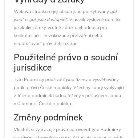
Webová stránka a její obsah jsou poskytovány
„jak
jsou“
a
„jak jsou dostupné“
. Vlastník výslovně odmítá
jakékoliv záruky, včetně záruk o vhodnosti pro
konkrétní účel, nezakázané přetváření nebo
neporušování práv třetích stran.
Použitelné právo a soudní
jurisdikce
Tyto Podmínky používání jsou řízeny a vysvětlovány
podle práva České republiky. Všechny spory vyplývající
z těchto podmínek budou řešeny v příslušném soudu
v Olomouci, Česká republika.
Změny podmínek
Vlastník si vyhrazuje právo upravovat tyto Podmínky
používání v libovolném čase. Aktuální verze bude vždy