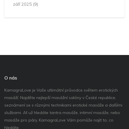
září 2025
(9)
O nás
KamagraLove je Vaše ultimátní průvodce světem erotických
masáží. Najděte nejlepší masážní salóny v České republice,
seznámení se s různými technikami erotické masáže a dalšími
službami. Ať už hledáte tantra masáže, intimní masáže, nebo
masáže pro páry, KamagraLove Vám pomůže najít to, co
hledáte.