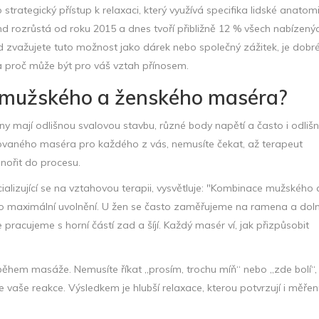
 strategický přístup k relaxaci, který využívá specifika lidské anatom
nd rozrůstá od roku 2015 a dnes tvoří přibližně 12 % všech nabízený
 zvažujete tuto možnost jako dárek nebo společný zážitek, je dobr
a proč může být pro váš vztah přínosem.
 mužského a ženského maséra?
y mají odlišnou svalovou stavbu, různé body napětí a často i odliš
ikovaného maséra pro každého z vás, nemusíte čekat, až terapeut
nořit do procesu.
ializující se na vztahovou terapii, vysvětluje:
"Kombinace mužského 
o maximální uvolnění. U žen se často zaměřujeme na ramena a doln
pracujeme s horní částí zad a šíjí. Každý masér ví, jak přizpůsobit
během masáže. Nemusíte říkat „prosím, trochu míň“ nebo „zde bolí“,
vaše reakce. Výsledkem je hlubší relaxace, kterou potvrzují i měřen