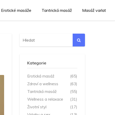
Erotické masáže
Tantrická masáž
Masáž varlat
Kategorie
Erotická masáž
(65)
Zdraví a wellness
(63)
Tantrická masáž
(55)
Wellness a relaxace
(31)
Životní styl
(17)
Vztahy a sex
(13)