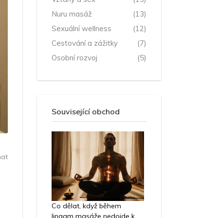
Nuru masáž
(13)
Sexuální wellness
(12)
Cestování a zážitky
(7)
Osobní rozvoj
(5)
Související obchod
hat
Co dělat, když během
lingam masáže nedojde k