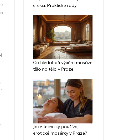
ie
erekci: Praktické rady
ch
é
né
Co hledat při výběru masáže
tělo na tělo v Praze
a
í
í
Jaké techniky používají
erotické masérky v Praze?