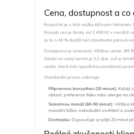
Cena, dostupnost a co
Rozpočet je u této služby klíčovým faktorem.
Rozsah cen je široký, od 2 400 Kč v menších 
Je to o 40 % dražší než standardní párová m
Dostupnost je omezená. Většina center (85 %
čekání na volný termín je 5,2 dne, což je tém
center, která tuto specifickou kombinaci prav
Standardní proces zahrnuje:
Přípravnou konzultaci (15 minut):
Každý z
oblasti, preference tlaku nebo alergie na ole
Samotnou masáž (60-90 minut):
Většina kl
masážní lůžka, individuální osvětlení a zvuk
Dochazku:
Doporučuje se přijít 20 minut př
Reálné zkušenosti klie