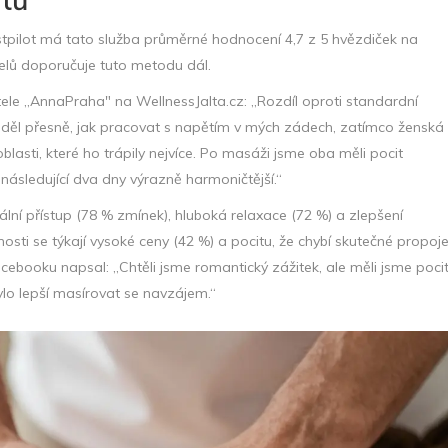
 Trustpilot má tato služba průměrné hodnocení 4,7 z 5 hvězdiček na
telů doporučuje tuto metodu dál.
tele „AnnaPraha" na WellnessJalta.cz: „Rozdíl oproti standardní
děl přesně, jak pracovat s napětím v mých zádech, zatímco ženská
asti, které ho trápily nejvíce. Po masáži jsme oba měli pocit
ásledující dva dny výrazně harmoničtější.“
nální přístup (78 % zmínek), hluboká relaxace (72 %) a zlepšení
osti se týkají vysoké ceny (42 %) a pocitu, že chybí skutečné propoje
ebooku napsal: „Chtěli jsme romantický zážitek, ale měli jsme pocit
ylo lepší masírovat se navzájem.“