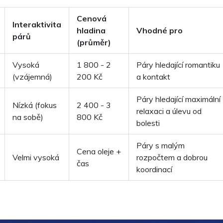
Cenová
Interaktivita
hladina
Vhodné pro
párů
(průměr)
Vysoká
1 800 - 2
Páry hledající romantiku
(vzájemná)
200 Kč
a kontakt
Páry hledající maximální
Nízká (fokus
2 400 - 3
relaxaci a úlevu od
na sobě)
800 Kč
bolesti
Páry s malým
Cena oleje +
Velmi vysoká
rozpočtem a dobrou
čas
koordinací