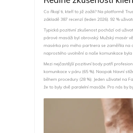
Co říkají ti, kteří to již zažili? Na platformě
základě 387 recenzí (leden 2026). 92 % uživa
Typická pozitivní zkušenost pochází od uživa
párové masáži byl obrovský. Mužský masér vě
masérka pro mého partnera se zaměřila na obl
naprostého uvolnění a naše komunikace byla n
Mezi nejčastější pozitivní body patří profesio
komunikace v páru (65 %). Naopak hlavní stížn
během procedury (28 %). Jeden uživatel na Fac
že to byly dvě paralelní masáže. Pro nás by b