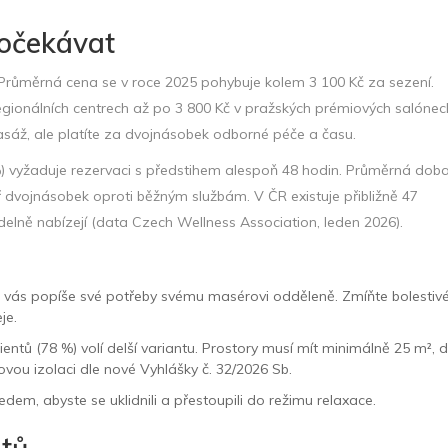
 očekávat
 Průměrná cena se v roce 2025 pohybuje kolem 3 100 Kč za sezení.
regionálních centrech až po 3 800 Kč v pražských prémiových salónec
asáž, ale platíte za dvojnásobek odborné péče a času.
) vyžaduje rezervaci s předstihem alespoň 48 hodin. Průměrná dob
ěř dvojnásobek oproti běžným službám. V ČR existuje přibližně 47
idelně nabízejí (data Czech Wellness Association, leden 2026).
 vás popíše své potřeby svému masérovi odděleně. Zmíňte bolestiv
je.
ientů (78 %) volí delší variantu. Prostory musí mít minimálně 25 m², 
ovou izolaci dle nové Vyhlášky č. 32/2026 Sb.
edem, abyste se uklidnili a přestoupili do režimu relaxace.
ntů