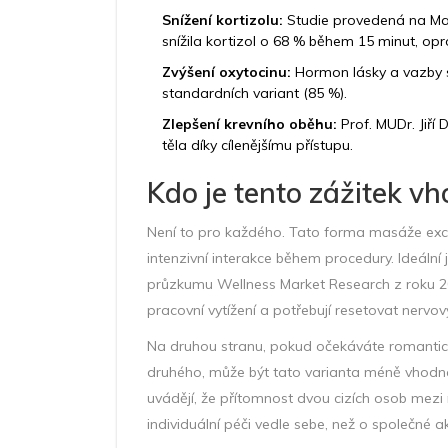
Snížení kortizolu:
Studie provedená na Ma
snížila kortizol o 68 % během 15 minut, op
Zvýšení oxytocinu:
Hormon lásky a vazby st
standardních variant (85 %).
Zlepšení krevního oběhu:
Prof. MUDr. Jiří
těla díky cílenějšímu přístupu.
Kdo je tento zážitek v
Není to pro každého. Tato forma masáže excelu
intenzivní interakce během procedury. Ideální j
průzkumu Wellness Market Research z roku 2025
pracovní vytížení a potřebují resetovat nervo
Na druhou stranu, pokud očekáváte romantick
druhého, může být tato varianta méně vhodná
uvádějí, že přítomnost dvou cizích osob mezi 
individuální péči vedle sebe, než o společné ak