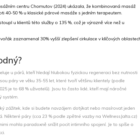
sážním centru Chomutov (2024) ukázala, že kombinovaná masáž
roti 40-50 % u klasické párové masáže s jedním terapeutem.
oupl u klientů této služby o 135 %, což je výrazně více než u
 Dvořák zaznamenal 30% vyšší zlepšení cirkulace v klíčových oblastec
hodný?
je u párů, kteří hledají hlubokou fyzickou regeneraci bez nutnosti
sou páry ve věku 35-55 let, které tvoří většinu klientely (podle
 je to 68 % uživatelů). Jsou to často lidé, kteří mají náročné
vý systém.
ý zážitek, kde si budete navzájem dotýkat nebo masírovat jeden
. Některé páry (cca 23 % podle zpětné vazby na WellnessJalta.cz)
nimi mohla paradoxně snížit pocit intimního spojení. Je to spíše o
ci.