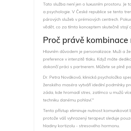
Tato služba není jen o luxusním prostoru. Je to
a psychologie. V České republice se tento tre
párových služeb v prémiových centrech. Pokud
vědět, co za tímto konceptem skutečně stojí 
Proč právě kombinace
Hlavním důvodem je personalizace. Muži a žen
preference v intenzitě tlaku. Když máte ded
dokončí práci s partnerem. Můžete se plně po
Dr. Petra Nováková
, klinická psycholožka spec
ženského maséra vytváří ideální podmínky pr
záda, kde hromadí stres, zatímco u mužů více 
techniku danému pohlaví."
Tento přístup eliminuje nutnost komunikovat 
protože váš vyhrazený terapeut sleduje pouze 
hladiny kortizolu - stresového hormonu.