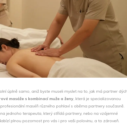
 uvolní úplně samo, aniž byste museli myslet na to, jak má partner dýc
rové masáže s kombinací muže a ženy
, která je
specializovanou
va profesionální maséři různého pohlaví s oběma partnery současně
.
a jednoho terapeuta, který střídá partnery, nebo na vzájemné
Nabízí plnou pozornost pro vás i pro vaši polovinu, a to zároveň.