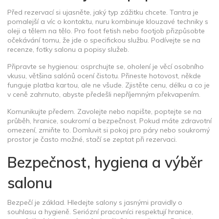
Před rezervací si ujasněte, jaký typ zážitku chcete. Tantra je
pomalejší a víc o kontaktu, nuru kombinuje klouzavé techniky s
oleji a tělem na tělo. Pro foot fetish nebo footjob přizpůsobte
očekávání tomu, že jde o specifickou službu. Podívejte se na
recenze, fotky salonu a popisy služeb.
Připravte se hygienou: osprchujte se, oholení je věcí osobního
vkusu, většina salónů ocení čistotu. Přineste hotovost, někde
funguje platba kartou, ale ne všude. Zjistěte cenu, délku a co je
v ceně zahrnuto, abyste předešli nepříjemným překvapením.
Komunikujte předem. Zavolejte nebo napište, poptejte se na
průběh, hranice, soukromí a bezpečnost. Pokud máte zdravotní
omezení, zmiňte to. Domluvit si pokoj pro páry nebo soukromý
prostor je často možné, stačí se zeptat při rezervaci.
Bezpečnost, hygiena a výběr
salonu
Bezpečí je základ. Hledejte salony s jasnými pravidly o
souhlasu a hygieně. Seriózní pracovníci respektují hranice,