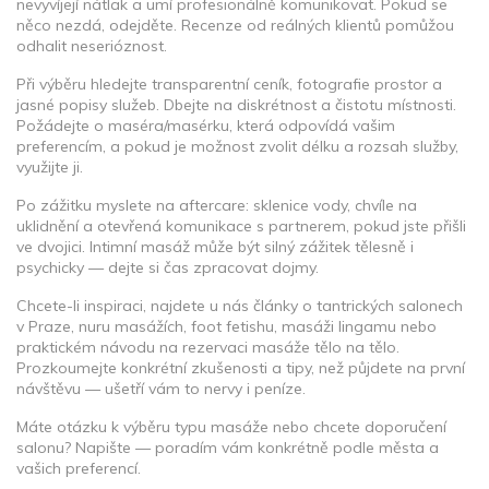
nevyvíjejí nátlak a umí profesionálně komunikovat. Pokud se
něco nezdá, odejděte. Recenze od reálných klientů pomůžou
odhalit neserióznost.
Při výběru hledejte transparentní ceník, fotografie prostor a
jasné popisy služeb. Dbejte na diskrétnost a čistotu místnosti.
Požádejte o maséra/masérku, která odpovídá vašim
preferencím, a pokud je možnost zvolit délku a rozsah služby,
využijte ji.
Po zážitku myslete na aftercare: sklenice vody, chvíle na
uklidnění a otevřená komunikace s partnerem, pokud jste přišli
ve dvojici. Intimní masáž může být silný zážitek tělesně i
psychicky — dejte si čas zpracovat dojmy.
Chcete-li inspiraci, najdete u nás články o tantrických salonech
v Praze, nuru masážích, foot fetishu, masáži lingamu nebo
praktickém návodu na rezervaci masáže tělo na tělo.
Prozkoumejte konkrétní zkušenosti a tipy, než půjdete na první
návštěvu — ušetří vám to nervy i peníze.
Máte otázku k výběru typu masáže nebo chcete doporučení
salonu? Napište — poradím vám konkrétně podle města a
vašich preferencí.