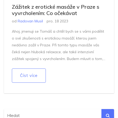
Zážitek z erotické masáže v Praze s
vyvrcholením: Co očekávat
od
Radovan Musil
pro, 18 2023
Ahoj, jmenuji se Tomáš a chtěl bych se s vámi podělit
o své zkušenosti s erotickou masáží, kterou jsem
nedávno zažil v Praze. Při tomto typu masáže vás
čeká nejen hluboká relaxace, ale také intenzivní
zážitek spojený s vyvrcholením. Budem mluvit o tom,
jak probíhá příjemná atmosféra, citlivý přístup
masérky a jaké jsou benefity pro tělesné i duševní
Číst více
zdraví. Také vám prozradím několik tipů, jak si tuto
zkušenost co nejvíce užít. Pokud hledáte něco, co vám
dodá novou energii a uvolnění, tak erotická masáž s
vyvrcholením může být přesně to pravé pro vás.