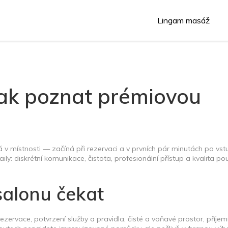
Lingam masáž
 jak poznat prémiovou
v místnosti — začíná při rezervaci a v prvních pár minutách po vst
aily: diskrétní komunikace, čistota, profesionální přístup a kvalita po
salonu čekat
ervace, potvrzení služby a pravidla, čisté a voňavé prostor, příje