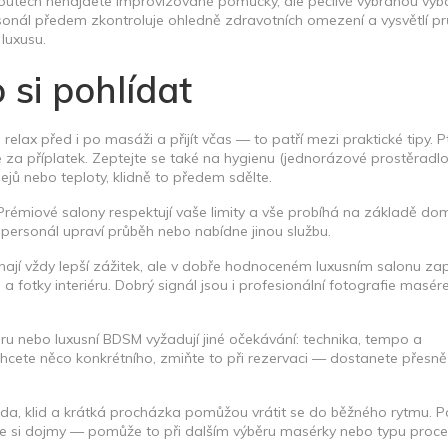
koutech nenajdete improvizované pomůcky, ale pečlivě vybranou vý
personál předem zkontroluje ohledně zdravotních omezení a vysvětlí p
luxusu.
o si pohlídat
elax před i po masáži a přijít včas — to patří mezi praktické tipy. P
e za příplatek. Zeptejte se také na hygienu (jednorázové prostěradlo
ejů nebo teploty, klidně to předem sdělte.
Prémiové salony respektují vaše limity a vše probíhá na základě dom
personál upraví průběh nebo nabídne jinou službu.
ají vždy lepší zážitek, ale v dobře hodnoceném luxusním salonu zap
 a fotky interiéru. Dobrý signál jsou i profesionální fotografie masére
ru nebo luxusní BDSM vyžadují jiné očekávání: technika, tempo a
hcete něco konkrétního, zmiňte to při rezervaci — dostanete přesně 
oda, klid a krátká procházka pomůžou vrátit se do běžného rytmu. 
te si dojmy — pomůže to při dalším výběru masérky nebo typu proce