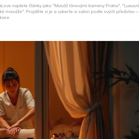
raLove najdete články jako "Masáž lávovými kameny Praha", "Luxus
é masáže". Projděte si je a vyberte si salon podle svých představ 
kace.