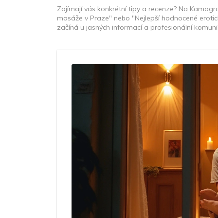
Zajímají vás konkrétní tipy a recenze? Na Kamag
masáže v Praze" nebo "Nejlepší hodnocené erotick
začíná u jasných informací a profesionální komuni