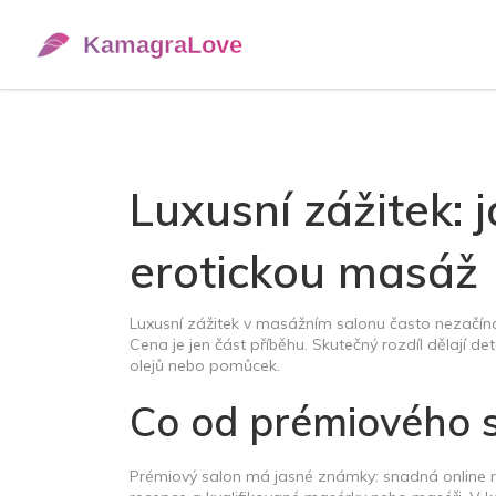
Luxusní zážitek:
erotickou masáž
Luxusní zážitek v masážním salonu často nezačíná 
Cena je jen část příběhu. Skutečný rozdíl dělají det
olejů nebo pomůcek.
Co od prémiového 
Prémiový salon má jasné známky: snadná online rez