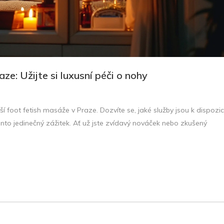
ze: Užijte si luxusní péči o nohy
 foot fetish masáže v Praze. Dozvíte se, jaké služby jsou k dispozici
 tento jedinečný zážitek. Ať už jste zvídavý nováček nebo zkušený