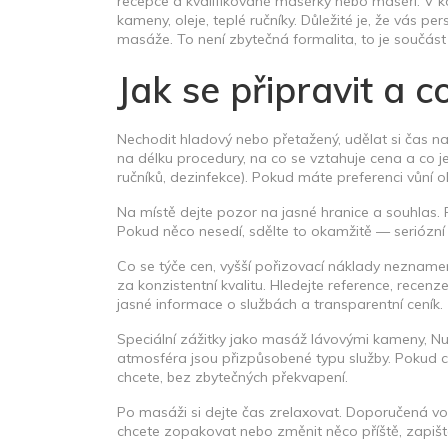
recepce a kvalifikované masérky nebo maséři. V 
kameny, oleje, teplé ručníky. Důležité je, že vás 
masáže. To není zbytečná formalita, to je součást 
Jak se připravit a c
Nechodit hladový nebo přetažený, udělat si čas na r
na délku procedury, na co se vztahuje cena a co j
ručníků, dezinfekce). Pokud máte preferenci vůní ol
Na místě dejte pozor na jasné hranice a souhlas. 
Pokud něco nesedí, sdělte to okamžitě — seriózní 
Co se týče cen, vyšší pořizovací náklady neznamen
za konzistentní kvalitu. Hledejte reference, recenze
jasné informace o službách a transparentní ceník.
Speciální zážitky jako masáž lávovými kameny, Nu
atmosféra jsou přizpůsobené typu služby. Pokud c
chcete, bez zbytečných překvapení.
Po masáži si dejte čas zrelaxovat. Doporučená v
chcete zopakovat nebo změnit něco příště, zapiš