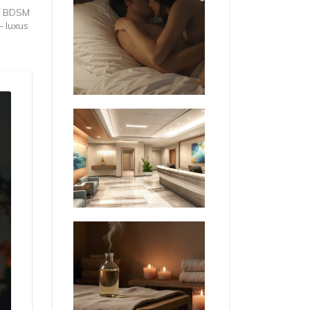
ní BDSM
— luxus