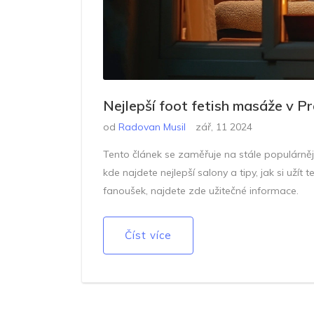
Nejlepší foot fetish masáže v Pra
od
Radovan Musil
zář, 11 2024
Tento článek se zaměřuje na stále populárnější
kde najdete nejlepší salony a tipy, jak si užít
fanoušek, najdete zde užitečné informace.
Číst více