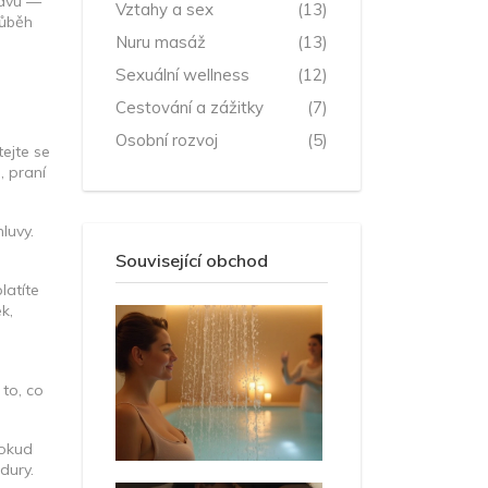
bavu —
Vztahy a sex
(13)
růběh
Nuru masáž
(13)
Sexuální wellness
(12)
Cestování a zážitky
(7)
Osobní rozvoj
(5)
tejte se
, praní
luvy.
Související obchod
latíte
k,
to, co
Pokud
dury.