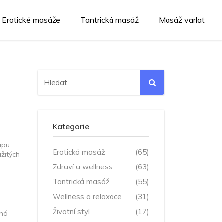
Erotické masáže
Tantrická masáž
Masáž varlat
Kategorie
upu.
Erotická masáž
(65)
užitých
Zdraví a wellness
(63)
Tantrická masáž
(55)
Wellness a relaxace
(31)
Životní styl
(17)
mná