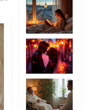
ělo —