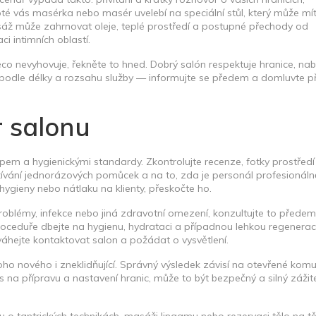
é vás masérka nebo masér uvelebí na speciální stůl, který může mí
asáž může zahrnovat oleje, teplé prostředí a postupné přechody od
ci intimních oblastí.
o nevyhovuje, řekněte to hned. Dobrý salón respektuje hranice, nab
iší podle délky a rozsahu služby — informujte se předem a domluvte p
 salonu
tupem a hygienickými standardy. Zkontrolujte recenze, fotky prostředí
oužívání jednorázových pomůcek a na to, zda je personál profesionáln
ygieny nebo nátlaku na klienty, přeskočte ho.
roblémy, infekce nebo jiná zdravotní omezení, konzultujte to předem
ceduře dbejte na hygienu, hydrataci a případnou lehkou regeneraci
áhejte kontaktovat salon a požádat o vysvětlení.
ho nového i zneklidňující. Správný výsledek závisí na otevřené komu
s na přípravu a nastavení hranic, může to být bezpečný a silný zážit