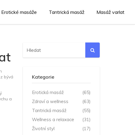
Erotické masáže
Tantrická masáž
Masáž varlat
at
h
Kategorie
az bývá
Erotická masáž
(65)
ý
tychu a
Zdraví a wellness
(63)
Tantrická masáž
(55)
Wellness a relaxace
(31)
Životní styl
(17)