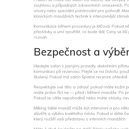
souhlasu a případných zdravotních omezeních. Pot
otvory nebo speciální polstrování pro pohodlí. M
klasických masážních technik k intenzivnější stimula
Komunikace během procedury je klíčová. Pokud něc
přestávky a umí vysvětlit, co bude dál. Ceny se l
rozsah.
Bezpečnost a výběr
Hledejte salon s jasnými pravidly, diskrétním přís
komunikaci při rezervaci. Ptejte se na čistotu, p
školený. Pokud má salón špatné recenze ohledně h
Respektujte své tělo a zdraví: pokud máte kožní p
máte právo říct ne — před i během masáže. Po pro
Pokud se cítíte nepohodlně nebo máte otázky, nev
Milking table masáž může být intenzivní a pro něko
důvěře a výběru kvalitního místa. Pokud si dáte ča
který rozšíří vaši představu o intimních masážích.