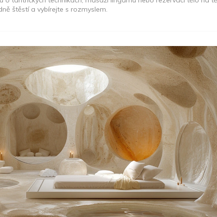
u o tantrických technikách, masáži lingamu nebo rezervaci tělo na t
ě štěstí a vybírejte s rozmyslem.