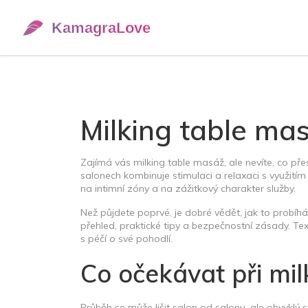
Milking table mas
Zajímá vás milking table masáž, ale nevíte, co pře
salonech kombinuje stimulaci a relaxaci s využití
na intimní zóny a na zážitkový charakter služby.
Než půjdete poprvé, je dobré vědět, jak to probíhá
přehled, praktické tipy a bezpečnostní zásady. Text
s péčí o své pohodlí.
Co očekávat při mil
Průběh se může lišit salon od salonu, ale obvyklý s