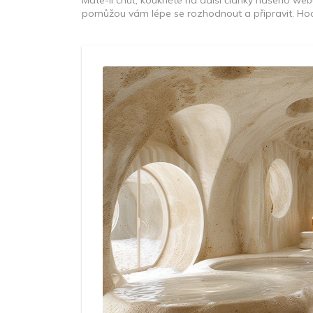
Máte-li chuť, koukněte na další články našeho web
pomůžou vám lépe se rozhodnout a připravit. Hodn