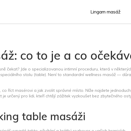
Lingam masáž
áž: co to je a co očekáv
sně čekat? Jde o specializovanou intimní proceduru, která v některýc
m speciálního stolu (table). Není to standardní wellness masáž — důr
, co říct masérovi a jak zvolit správné místo. Níže najdete jednoduch
 je určený pro lidi, kteří chtějí zážitek vyzkoušet bez zbytečného os
king table masáži
cénář vypadá takto: přivítání a krátký rozhovor o vašich hranicích,