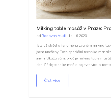
Milking table masáž v Praze: Pro
od
Radovan Musil
lis, 19 2023
Jste už slyšel o fenoménu zvaném milking tabl
jsem unešený. Tato speciální technika masáže
jiným. Ukážu vám, proč je milking table masáž 
den. Přidejte se ke mně a objevte více o tomto
Číst více