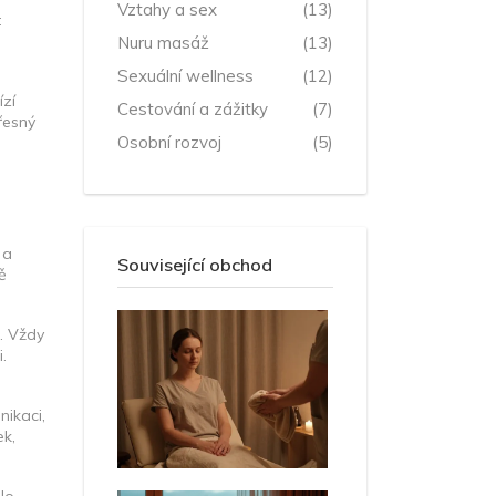
Vztahy a sex
(13)
t
Nuru masáž
(13)
Sexuální wellness
(12)
ízí
Cestování a zážitky
(7)
řesný
Osobní rozvoj
(5)
 a
Související obchod
ě
. Vždy
.
nikaci,
ek,