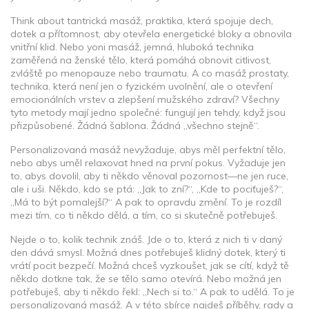
Think about
tantrická masáž
,
praktika, která spojuje dech,
dotek a přítomnost, aby otevřela energetické bloky a obnovila
vnitřní klid
. Nebo
yoni masáž
,
jemná, hluboká technika
zaměřená na ženské tělo, která pomáhá obnovit citlivost,
zvláště po menopauze nebo traumatu
. A co
masáž prostaty
,
technika, která není jen o fyzickém uvolnění, ale o otevření
emocionálních vrstev a zlepšení mužského zdraví
? Všechny
tyto metody mají jedno společné: fungují jen tehdy, když jsou
přizpůsobené. Žádná šablona. Žádná „všechno stejně“.
Personalizovaná masáž nevyžaduje, abys měl perfektní tělo,
nebo abys uměl relaxovat hned na první pokus. Vyžaduje jen
to, abys dovolil, aby ti někdo věnoval pozornost—ne jen ruce,
ale i uši. Někdo, kdo se ptá: „Jak to zní?“, „Kde to pociťuješ?“,
„Má to být pomalejší?“ A pak to opravdu změní. To je rozdíl
mezi tím, co ti někdo dělá, a tím, co si skutečně potřebuješ.
Nejde o to, kolik technik znáš. Jde o to, která z nich ti v daný
den dává smysl. Možná dnes potřebuješ klidný dotek, který ti
vrátí pocit bezpečí. Možná chceš vyzkoušet, jak se cítí, když tě
někdo dotkne tak, že se tělo samo otevírá. Nebo možná jen
potřebuješ, aby ti někdo řekl: „Nech si to.“ A pak to udělá. To je
personalizovaná masáž. A v této sbírce najdeš příběhy, rady a