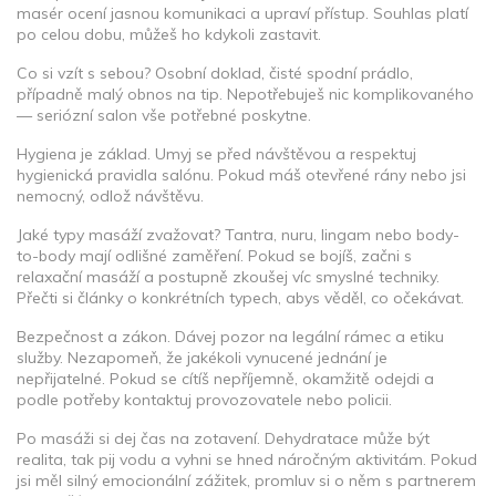
masér ocení jasnou komunikaci a upraví přístup. Souhlas platí
po celou dobu, můžeš ho kdykoli zastavit.
Co si vzít s sebou? Osobní doklad, čisté spodní prádlo,
případně malý obnos na tip. Nepotřebuješ nic komplikovaného
— seriózní salon vše potřebné poskytne.
Hygiena je základ. Umyj se před návštěvou a respektuj
hygienická pravidla salónu. Pokud máš otevřené rány nebo jsi
nemocný, odlož návštěvu.
Jaké typy masáží zvažovat? Tantra, nuru, lingam nebo body-
to-body mají odlišné zaměření. Pokud se bojíš, začni s
relaxační masáží a postupně zkoušej víc smyslné techniky.
Přečti si články o konkrétních typech, abys věděl, co očekávat.
Bezpečnost a zákon. Dávej pozor na legální rámec a etiku
služby. Nezapomeň, že jakékoli vynucené jednání je
nepřijatelné. Pokud se cítíš nepříjemně, okamžitě odejdi a
podle potřeby kontaktuj provozovatele nebo policii.
Po masáži si dej čas na zotavení. Dehydratace může být
realita, tak pij vodu a vyhni se hned náročným aktivitám. Pokud
jsi měl silný emocionální zážitek, promluv si o něm s partnerem