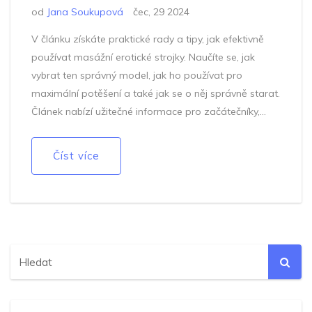
od
Jana Soukupová
čec, 29 2024
V článku získáte praktické rady a tipy, jak efektivně
používat masážní erotické strojky. Naučíte se, jak
vybrat ten správný model, jak ho používat pro
maximální potěšení a také jak se o něj správně starat.
Článek nabízí užitečné informace pro začátečníky,
kteří chtějí prozkoumat nové dimenze erotické
stimulace.
Číst více