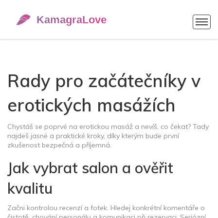
Rady pro začátečníky v
erotických masážích
Chystáš se poprvé na erotickou masáž a nevíš, co čekat? Tady
najdeš jasné a praktické kroky, díky kterým bude první
zkušenost bezpečná a příjemná.
Jak vybrat salon a ověřit
kvalitu
Začni kontrolou recenzí a fotek. Hledej konkrétní komentáře o
čistotě, chování personálu a komunikaci při rezervaci. Seriózní