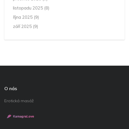
listopadu 2025
(8)
října 2025
(9)
září 2025
(9)
O nás
Erotická masáž