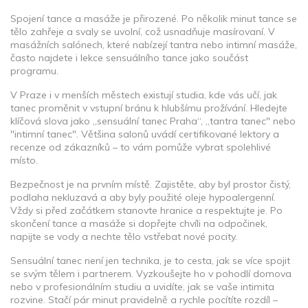
Spojení tance a masáže je přirozené. Po několik minut tance se
tělo zahřeje a svaly se uvolní, což usnadňuje masírovaní. V
masážních salónech, které nabízejí tantra nebo intimní masáže,
často najdete i lekce sensuálního tance jako součást
programu.
V Praze i v menších městech existují studia, kde vás učí, jak
tanec proměnit v vstupní bránu k hlubšímu prožívání. Hledejte
klíčová slova jako „sensuální tanec Praha“, „tantra tanec" nebo
"intimní tanec". Většina salonů uvádí certifikované lektory a
recenze od zákazníků – to vám pomůže vybrat spolehlivé
místo.
Bezpečnost je na prvním místě. Zajistěte, aby byl prostor čistý,
podlaha nekluzavá a aby byly použité oleje hypoalergenní.
Vždy si před začátkem stanovte hranice a respektujte je. Po
skončení tance a masáže si dopřejte chvíli na odpočinek,
napijte se vody a nechte tělo vstřebat nové pocity.
Sensuální tanec není jen technika, je to cesta, jak se více spojit
se svým tělem i partnerem. Vyzkoušejte ho v pohodlí domova
nebo v profesionálním studiu a uvidíte, jak se vaše intimita
rozvine. Stačí pár minut pravidelně a rychle pocítíte rozdíl –