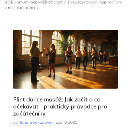
lepší komunikaci, vyšší citlivost a spoustu nových inspirací pro
váš sexuální život.
Flirt dance masáž: Jak začít a co
očekávat - praktický průvodce pro
začátečníky
od
Jana Soukupová
zář, 9 2025