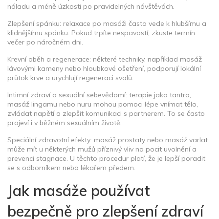
náladu a méně úzkosti po pravidelných návštěvách.
Zlepšení spánku: relaxace po masáži často vede k hlubšímu a
klidnějšímu spánku. Pokud trpíte nespavostí, zkuste termín
večer po náročném dni.
Krevní oběh a regenerace: některé techniky, například masáž
lávovými kameny nebo hloubkové ošetření, podporují lokální
průtok krve a urychlují regeneraci svalů.
Intimní zdraví a sexuální sebevědomí: terapie jako tantra,
masáž lingamu nebo nuru mohou pomoci lépe vnímat tělo,
zvládat napětí a zlepšit komunikaci s partnerem. To se často
projeví i v běžném sexuálním životě.
Speciální zdravotní efekty: masáž prostaty nebo masáž varlat
může mít u některých mužů příznivý vliv na pocit uvolnění a
prevenci stagnace. U těchto procedur platí, že je lepší poradit
se s odborníkem nebo lékařem předem.
Jak masáže používat
bezpečně pro zlepšení zdraví