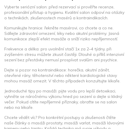
Vyberte seriózní salon: před rezervací si prověřte recenze,
profesionální přístup a hygienu. Kvalitní salon odpoví na otázky
o technikách, zkušenostech masérů a kontraindikacích.
Komunikujte hranice: řekněte masérovi, co chcete a co ne.
Sdílejte zdravotní omezení, léky nebo akutní problémy. Jasná
komunikace zlepší efekt masáže a sníží riziko nepříjemností.
Frekvence a délka: pro uvolnění stačí 1x za 2–4 týdny, při
zvýšeném stresu můžete zkusit častěji. Dlouhé a příliš intenzivní
sezení bez přestávky nemusí prospívat svalům ani psychice.
Dejte si pozor na kontraindikace: horečka, akutní zánět,
otevřené rány, těhotenství nebo některé kardiologické stavy
mohou masáž omezit. V těchto případech konzultujte lékaře.
Jednoduché tipy po masáži: pijte vodu pro lepší detoxikaci,
vyhněte se náročnému výkonu hned po sezení a dejte si klidný
večer. Pokud cítíte nepříjemné příznaky, obraťte se na salon
nebo na lékaře.
Chcete vědět víc? Pro konkrétní postupy a zkušenosti čtěte
naše články o masáži prostaty, masáži varlat, masáži lávovými
kameny nebo tantru. Každá technika má svoje výhody a