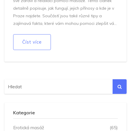
své zdraví a relaxaci pomocí masáže. Tento článek
detailně popisuje, jak fungují, jejich přínosy a kde je v
Praze najdete. Součástí jsou také různé tipy a
zajímavá fakta, které vám mohou pomoci zlepšit váš
zdravotní stav.
Číst více
Kategorie
Erotická masáž
(65)