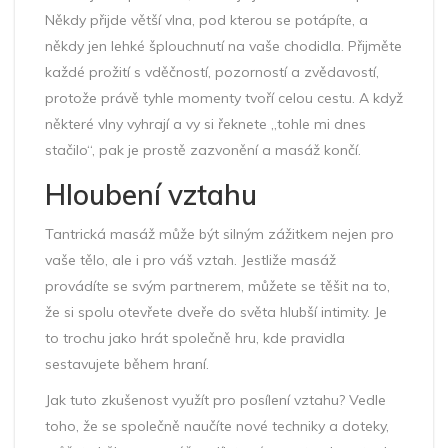
Někdy přijde větší vlna, pod kterou se potápíte, a
někdy jen lehké šplouchnutí na vaše chodidla. Přijměte
každé prožití s vděčností, pozorností a zvědavostí,
protože právě tyhle momenty tvoří celou cestu. A když
některé vlny vyhrají a vy si řeknete „tohle mi dnes
stačilo“, pak je prostě zazvonění a masáž končí.
Hloubení vztahu
Tantrická masáž může být silným zážitkem nejen pro
vaše tělo, ale i pro váš vztah. Jestliže masáž
provádíte se svým partnerem, můžete se těšit na to,
že si spolu otevřete dveře do světa hlubší intimity. Je
to trochu jako hrát společně hru, kde pravidla
sestavujete během hraní.
Jak tuto zkušenost využít pro posílení vztahu? Vedle
toho, že se společně naučíte nové techniky a doteky,