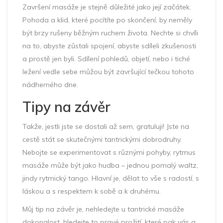
Završení masáže je stejně důležité jako její začátek.
Pohoda a klid, které pocítíte po skončení, by neměly
být brzy rušeny běžným ruchem života. Nechte si chvíli
na to, abyste zůstali spojení, abyste sdíleli zkušenosti
a prostě jen byli. Sdílení pohledů, objetí, nebo i tiché
ležení vedle sebe můžou být završující tečkou tohoto
nádherného dne.
Tipy na závěr
Takže, jestli jste se dostali až sem, gratuluji! Jste na
cestě stát se skutečnými tantrickými dobrodruhy.
Nebojte se experimentovat s různými pohyby, rytmus
masáže může být jako hudba – jednou pomalý waltz,
jindy rytmický tango. Hlavní je, dělat to vše s radostí, s
láskou a s respektem k sobě a k druhému.
Můj tip na závěr je, nehledejte u tantrické masáže
dokonalost, hledejte to pravé prožití, které pak vás a