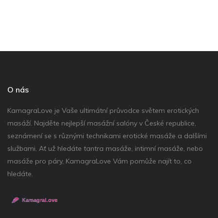
O nás
KamagraLove je Vaše ultimátní průvodce světem erotických
masáží. Najděte nejlepší masážní salóny v České republice,
seznámení se s různými technikami erotické masáže a dalšími
službami. Ať už hledáte tantra masáže, intimní masáže, nebo
masáže pro páry, KamagraLove Vám pomůže najít to, co
hledáte.