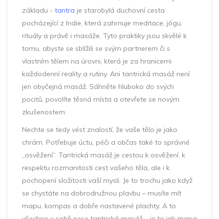
základu -
tantra
je starobylá duchovní cesta
pocházející z Indie, která zahrnuje meditace, jógu,
rituály a právě i masáže. Tyto praktiky jsou skvělé k
tomu, abyste se sblížili se svým partnerem či s
vlastním tělem na úrovni, která je za hranicemi
každodenní reality a rutiny. Ani tantrická masáž není
jen obyčejná masáž. Sáhněte hluboko do svých
pocitů, povolíte těsná místa a otevřete se novým
zkušenostem.
Nechte se tedy vést znalostí, že vaše tělo je jako
chrám. Potřebuje úctu, péči a občas také to správné
„osvěžení“. Tantrická masáž je cestou k osvěžení, k
respektu rozmanitosti cest vašeho těla, ale i k
pochopení složitosti vaší mysli. Je to trochu jako když
se chystáte na dobrodružnou plavbu – musíte mít
mapu, kompas a dobře nastavené plachty. A to
všechno v sobě nese tantrická masáž – je to jak mapa