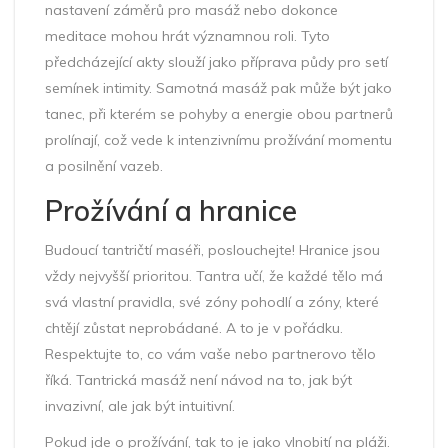
nastavení záměrů pro masáž nebo dokonce
meditace mohou hrát významnou roli. Tyto
předcházející akty slouží jako příprava půdy pro setí
semínek intimity. Samotná masáž pak může být jako
tanec, při kterém se pohyby a energie obou partnerů
prolínají, což vede k intenzivnímu prožívání momentu
a posilnění vazeb.
Prožívání a hranice
Budoucí tantričtí maséři, poslouchejte! Hranice jsou
vždy nejvyšší prioritou. Tantra učí, že každé tělo má
svá vlastní pravidla, své zóny pohodlí a zóny, které
chtějí zůstat neprobádané. A to je v pořádku.
Respektujte to, co vám vaše nebo partnerovo tělo
říká. Tantrická masáž není návod na to, jak být
invazivní, ale jak být intuitivní.
Pokud jde o prožívání, tak to je jako vlnobití na pláži.