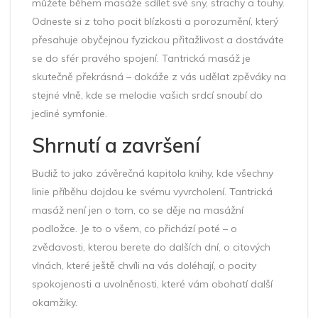
můžete během masáže sdílet své sny, strachy a touhy.
Odneste si z toho pocit blízkosti a porozumění, který
přesahuje obyčejnou fyzickou přitažlivost a dostáváte
se do sfér pravého spojení. Tantrická masáž je
skutečně překrásná – dokáže z vás udělat zpěváky na
stejné vlně, kde se melodie vašich srdcí snoubí do
jediné symfonie.
Shrnutí a završení
Budiž to jako závěrečná kapitola knihy, kde všechny
linie příběhu dojdou ke svému vyvrcholení. Tantrická
masáž není jen o tom, co se děje na masážní
podložce. Je to o všem, co přichází poté – o
zvědavosti, kterou berete do dalších dní, o citových
vlnách, které ještě chvíli na vás doléhají, o pocity
spokojenosti a uvolněnosti, které vám obohatí další
okamžiky.