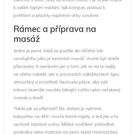
k vaším tajným místům, tak kompas vedoucí k
potěšení a plachty naplněné větry vzrušení.
Rámec a příprava na
masáž
Jedno je jasné, když se pustíte do něčeho tak
vzrušujícího jako je tantrická masáž, chcete být dobře
připraveni. A nemluvím jen o tom, jak se na to nejlíp
ze všeho naladit, ale o provozních záležitostech typu
atmosféry a prostředí. Nechcete přece, aby váš ​
intimní okamžik narušilo blikající světlo nebo nečekaný
zvonek u dveří!
Takže jak se připravit? No, datum je vybrané,
babysitter na děti i morče Kamil najatý, a teď jde o to
správně nastavit scénu. Měkké osvětlení, pohodlná
podložka nebo matrace na zemi, teplá místnost bez