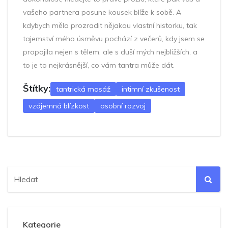
vašeho partnera posune kousek blíže k sobě. A
kdybych měla prozradit nějakou vlastní historku, tak
tajemství mého úsměvu pochází z večerů, kdy jsem se
propojila nejen s tělem, ale s duší mých nejbližších, a
to je to nejkrásnější, co vám tantra může dát.
Štítky:
tantrická masáž
intimní zkušenost
vzájemná blízkost
osobní rozvoj
Kategorie