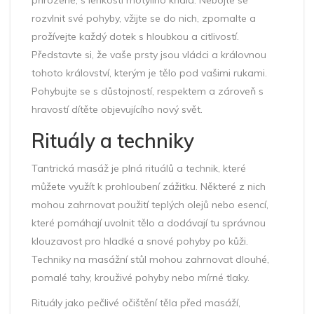
přirozeně, s lehkostí motýlího křídla. Nebojte se
rozvlnit své pohyby, vžijte se do nich, zpomalte a
prožívejte každý dotek s hloubkou a citlivostí.
Představte si, že vaše prsty jsou vládci a královnou
tohoto království, kterým je tělo pod vašimi rukami.
Pohybujte se s důstojností, respektem a zároveň s
hravostí dítěte objevujícího nový svět.
Rituály a techniky
Tantrická masáž je plná rituálů a technik, které
můžete využít k prohloubení zážitku. Některé z nich
mohou zahrnovat použití teplých olejů nebo esencí,
které pomáhají uvolnit tělo a dodávají tu správnou
klouzavost pro hladké a snové pohyby po kůži.
Techniky na masážní stůl mohou zahrnovat dlouhé,
pomalé tahy, krouživé pohyby nebo mírné tlaky.
Rituály jako pečlivé očištění těla před masáží,