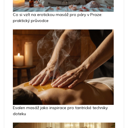
Co si vzít na erotickou masáž pro páry v Praze:
praktický průvodce
Esalen masáž jako inspirace pro tantrické techniky
doteku