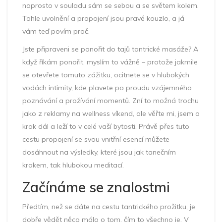
naprosto v souladu sám se sebou a se světem kolem.
Tohle uvolnění a propojení jsou pravé kouzlo, a já
vám teď povím proč.
Jste připraveni se ponořit do tajů tantrické masáže? A
když říkám ponořit, myslím to vážně – protože jakmile
se otevřete tomuto zážitku, ocitnete se v hlubokých
vodách intimity, kde plavete po proudu vzájemného
poznávání a prožívání momentů. Zní to možná trochu
jako z reklamy na wellness víkend, ale věřte mi, jsem o
krok dál a leží to v celé vaší bytosti. Právě přes tuto
cestu propojení se svou vnitřní esencí můžete
dosáhnout na výsledky, které jsou jak tanečním
krokem, tak hlubokou meditací.
Začínáme se znalostmi
Předtím, než se dáte na cestu tantrického prožitku, je
dobře vědět něco málo o tom, čím to všechno je. V