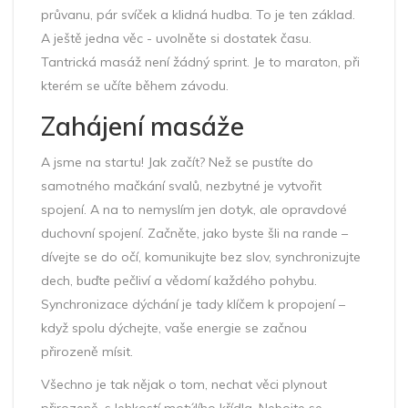
průvanu, pár svíček a klidná hudba. To je ten základ.
A ještě jedna věc - uvolněte si dostatek času.
Tantrická masáž není žádný sprint. Je to maraton, při
kterém se učíte během závodu.
Zahájení masáže
A jsme na startu! Jak začít? Než se pustíte do
samotného mačkání svalů, nezbytné je vytvořit
spojení. A na to nemyslím jen dotyk, ale opravdové
duchovní spojení. Začněte, jako byste šli na rande –
dívejte se do očí, komunikujte bez slov, synchronizujte
dech, buďte pečliví a vědomí každého pohybu.
Synchronizace dýchání je tady klíčem k propojení –
když spolu dýchejte, vaše energie se začnou
přirozeně mísit.
Všechno je tak nějak o tom, nechat věci plynout