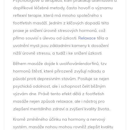
Psychologové a terapeuti, kteří praktikují alternativní a
doplňkové léčebné metody, často hovoří o významu
reflexní terapie, která má mnoho společného s
footfetish masáží. Jedním z klíčových dopadů této
praxe je snížení úrovně stresových hormonů, což
přímo souvisí s úlevou od úzkosti.
Relaxace
těla a
uvolnění mysli jsou základními kameny k dosažení
nižší úrovně stressu, a tudíž i ke snížení úzkosti.
Během masáže dojde k uvolňováníendorfinů, tzv.
hormonů štěstí, které přirozeně zvyšují náladu a
působí proti depresivním stavům. Posiluje se nejen
psychická odolnost, ale i schopnost čelit běžným
výzvám dne. Právě tento efekt dělá z footfetish
masáže nejen způsob relaxace, ale i nástroj pro
zlepšení mentálního zdraví a zvýšení kvality života.
Kromě zmíněného účinku na hormony a nervový
systém, masáže nohou mohou rovněž zlepšit kvalitu