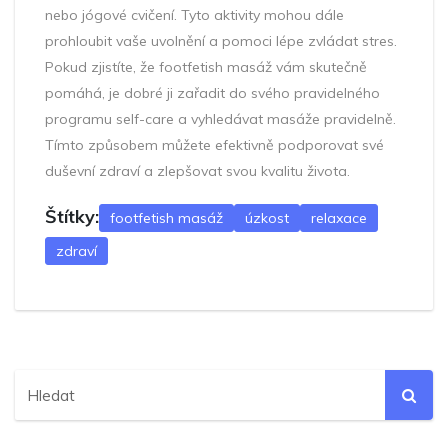
nebo jógové cvičení. Tyto aktivity mohou dále
prohloubit vaše uvolnění a pomoci lépe zvládat stres.
Pokud zjistíte, že footfetish masáž vám skutečně
pomáhá, je dobré ji zařadit do svého pravidelného
programu self-care a vyhledávat masáže pravidelně.
Tímto způsobem můžete efektivně podporovat své
duševní zdraví a zlepšovat svou kvalitu života.
Štítky:
footfetish masáž
úzkost
relaxace
zdraví