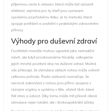
příjemnou cestu k relaxaci, která může být výrazně
efektivní, zejména pro ty, kteří jsou vystaveni
vysokému psychickému tlaku. Je to metoda, která
spojuje potěšení a uvolnění s praktickými zdravotními
přínosy.
Výhody pro duševní zdraví
Footfetish masáže mohou vypadat jako netradiční
návrh, ale když prozkoumáme hlouběji, odkryjeme
jejich mnohé pozitivní vlivy na duševní zdraví. Možná
vás překvapí, že stimulace oblasti nohou může ovlivnit
celkovou pohodu. Řada výzkumů naznačuje, že
nervová zakončení v nohou jsou přímo spojena s
různými orgány a systémy v těle, včetně těch, které
řídí stres a úzkost. Díky tomu může mít přesně cílená
stimulace nejen lokální, ale i širokospektrální účinky.