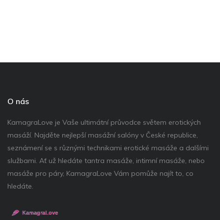
O nás
KamagraLove je Vaše ultimátní průvodce světem erotických
masáží. Najděte nejlepší masážní salóny v České republice,
seznámení se s různými technikami erotické masáže a dalšími
službami. Ať už hledáte tantra masáže, intimní masáže, nebo
masáže pro páry, KamagraLove Vám pomůže najít to, co
hledáte.