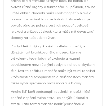
celého těla a stimulací určitých bodů na nohou lze
ovlivnit různé orgány a funkce těla. Ku příkladu, tlak na
určité oblasti chodidla může uvolnit napětí v hlavě a
pomoci tak zmírnit hlavové bolesti. Tato metoda je
považována za jednu z cest, jak podpořit celkové
relaxaci a snižovat úzkost, která může mít devastující
dopady na každodenní život.
Pro ty, kteří chtějí vyzkoušet footfetish masáž, je
důležité najít kvalifikovaného maséra, který je
vyškolený v technikách reflexologie a rozumí
souvislostem mezi různými body na nohou a zbytkem
těla. Kvalita zážitku z masáže může být velmi rozdílná
v závislosti na schopnostech a zkušenostech maséra,
takže výběr správného profesionála je klíčový.
Mnoho lidí, kteří podstoupili footfetish masáž, hlásí
značné zlepšení svého stavu, co se týče úzkosti a
stresu. Tato forma masáže nabízí jedinečnou a