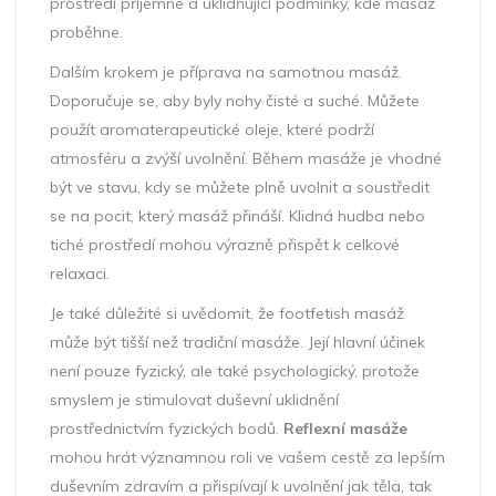
prostředí příjemné a uklidňující podmínky, kde masáž
proběhne.
Dalším krokem je příprava na samotnou masáž.
Doporučuje se, aby byly nohy čisté a suché. Můžete
použít aromaterapeutické oleje, které podrží
atmosféru a zvýší uvolnění. Během masáže je vhodné
být ve stavu, kdy se můžete plně uvolnit a soustředit
se na pocit, který masáž přináší. Klidná hudba nebo
tiché prostředí mohou výrazně přispět k celkové
relaxaci.
Je také důležité si uvědomit, že footfetish masáž
může být tišší než tradiční masáže. Její hlavní účinek
není pouze fyzický, ale také psychologický, protože
smyslem je stimulovat duševní uklidnění
prostřednictvím fyzických bodů.
Reflexní masáže
mohou hrát významnou roli ve vašem cestě za lepším
duševním zdravím a přispívají k uvolnění jak těla, tak