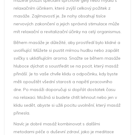
můžete použít speciální sprchové gely nebo mýdla s
relaxačním účinkem, které zvýší celkový požitek z
masáže. Zajímavostí je, že nohy obsahují tisíce
nervových zakončení a jejich správná stimulace může
mít relaxační a revitalizační účinky na celý organismus.
Během masáže je důležité, aby prostředí bylo klidné a
uvolňující. Můžete si pustit mírnou hudbu nebo zapálit
svíčky s uklidňujícím aroma. Snažte se během masáže
hluboce dýchat a soustředit se na pocit, který masáž
přináší. Je to vaše chvíle klidu a odpočinku, kdy byste
měli opouštět všední starosti a napětí pracovního
dne. Po masáži doporučuji si dopřát dostatek času
na relaxaci. Možná si budete chtít lehnout nebo jen v
klidu sedět, abyste si užili pocitu uvolnění, který masáž
přinesla.
Navíc je dobré masáž kombinovat s dalšími
metodami péče o duševní zdraví, jako je meditace