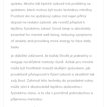
spánku. Mnoho lidí trpících úzkostí má problémy se
spánkem, které mohou být touto technikou mírněny.
Pozitivní vliv na spánkový cyklus má nejen přímý
dopad na redukci úzkosti, ale rovněž přispívá k
lepšímu fyzickému zdraví. Good sleep is absolutely
essential for mental well-being, reducing symptoms
of anxiety and providing more energy to face daily
tasks.
Je důležité zdůraznit, že každý člověk je jedinečný a
reaguje na léčebné metody různě. Avšak pro mnohé
může být footfetish masáž skvělým způsobem, jak
proaktivně přistupovat k řízení úzkosti a zkvalitnit tak
svůj život. Zahrnutí této techniky do pravidelné rutiny
může vést k dlouhodobě lepšímu duševnímu i
fyzickému stavu, a to vše s poměrně jednoduchou a
příjemnou metodou.