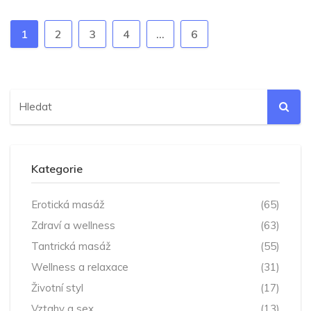
1
2
3
4
…
6
Kategorie
Erotická masáž
(65)
Zdraví a wellness
(63)
Tantrická masáž
(55)
Wellness a relaxace
(31)
Životní styl
(17)
Vztahy a sex
(13)