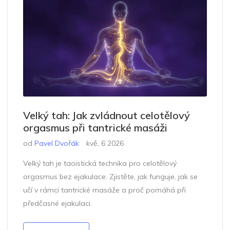
Velký tah: Jak zvládnout celotělový
orgasmus při tantrické masáži
od
Pavel Dvořák
kvě, 6 2026
Velký tah je taoistická technika pro celotělový
orgasmus bez ejakulace. Zjistěte, jak funguje, jak se
učí v rámci tantrické masáže a proč pomáhá při
předčasné ejakulaci.