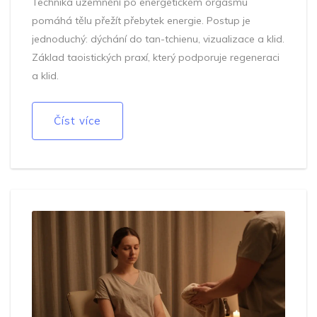
Technika uzemnění po energetickém orgasmu
pomáhá tělu přežít přebytek energie. Postup je
jednoduchý: dýchání do tan-tchienu, vizualizace a klid.
Základ taoistických praxí, který podporuje regeneraci
a klid.
Číst více