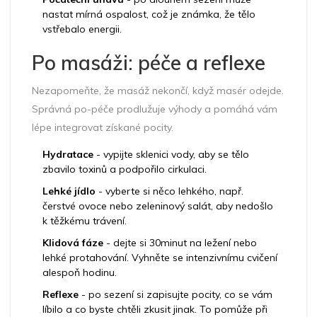
nastat mírná ospalost, což je známka, že tělo
vstřebalo energii.
Po masáži: péče a reflexe
Nezapomeňte, že masáž nekončí, když masér odejde.
Správná po-péče prodlužuje výhody a pomáhá vám
lépe integrovat získané pocity.
Hydratace
- vypijte sklenici vody, aby se tělo
zbavilo toxinů a podpořilo cirkulaci.
Lehké jídlo
- vyberte si něco lehkého, např.
čerstvé ovoce nebo zeleninový salát, aby nedošlo
k těžkému trávení.
Klidová fáze
- dejte si 30minut na ležení nebo
lehké protahování. Vyhněte se intenzivnímu cvičení
alespoň hodinu.
Reflexe
- po sezení si zapisujte pocity, co se vám
líbilo a co byste chtěli zkusit jinak. To pomůže při