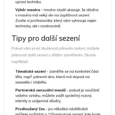
upraví techniku.
Výběr maséra
- mnoho studií ukazuje, že důvěra
v maséra má velký vliv na úspěšnost sezení.
Zvolte si profesionála, který vám vyhovuje nejen
technicky, ale i osobnostně.
Tipy pro další sezení
Pokud vám první zkušenost přinesla radost, můžete
plánovat další sezení s větším zaměřením. Zkuste
například:
Tématické sezení
- zaměřte se na konkrétní část
těla, např. pánevní dno, která má dopad na
sexualitu i stabilitu.
Partnerská senzuální masáž
- pokud je součástí
vašeho vztahu, můžete zažít společný rozvoj
intimity a vzájemné důvěry.
Prodloužený čas
- po několika návštěvách
můžete požádat o 120‑minutové sezení, kde bude