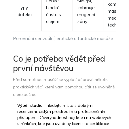
Lehké,
Silnější,
kombinac
Typy
hladké,
zahrnuje
masáže a
doteku
často s
erogenní
meditační
olejem
zóny
technik
Porovnání senzuální, erotické a tantrické masáže
Co je potřeba vědět před
první návštěvou
Před samotnou masáží se vyplatí připravit několik
praktických věcí, které vám pomohou cítit se uvolněně
a bezpečně.
Výběr studia
- hledejte místo s dobrými
recenzemi, čistým prostředím a profesionálním
přístupem. Důvěryhodnost najdete i na webových
stránkách, kde jsou uvedeny licence a certifikace.