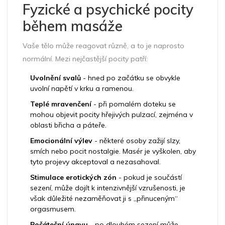
Fyzické a psychické pocity
během masáže
Vaše tělo může reagovat různě, a to je naprosto
normální. Mezi nejčastější pocity patří:
Uvolnění svalů
- hned po začátku se obvykle
uvolní napětí v krku a ramenou.
Teplé mravenčení
- při pomalém doteku se
mohou objevit pocity hřejivých pulzací, zejména v
oblasti břicha a páteře.
Emocionální výlev
- některé osoby zažijí slzy,
smích nebo pocit nostalgie. Masér je vyškolen, aby
tyto projevy akceptoval a nezasahoval.
Stimulace erotických zón
- pokud je součástí
sezení, může dojít k intenzivnější vzrušenosti, je
však důležité nezaměňovat ji s „přinuceným“
orgasmusem.
Počáteční únavu
- po dlouhém sezení může