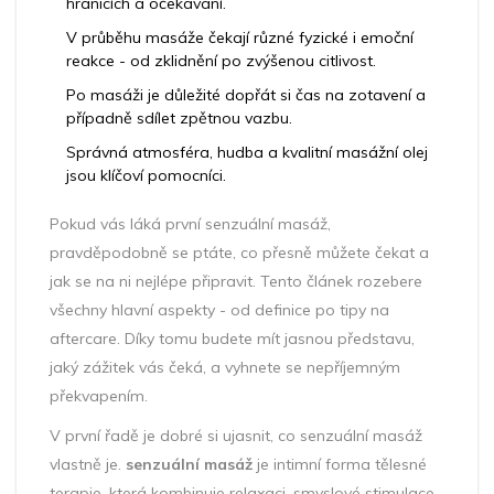
hranicích a očekávání.
V průběhu masáže čekají různé fyzické i emoční
reakce - od zklidnění po zvýšenou citlivost.
Po masáži je důležité dopřát si čas na zotavení a
případně sdílet zpětnou vazbu.
Správná atmosféra, hudba a kvalitní masážní olej
jsou klíčoví pomocníci.
Pokud vás láká první senzuální masáž,
pravděpodobně se ptáte, co přesně můžete čekat a
jak se na ni nejlépe připravit. Tento článek rozebere
všechny hlavní aspekty - od definice po tipy na
aftercare. Díky tomu budete mít jasnou představu,
jaký zážitek vás čeká, a vyhnete se nepříjemným
překvapením.
V první řadě je dobré si ujasnit, co senzuální masáž
vlastně je.
senzuální masáž
je
intimní forma tělesné
terapie, která kombinuje relaxaci, smyslové stimulace