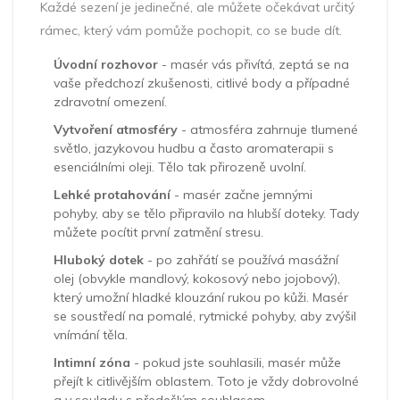
Každé sezení je jedinečné, ale můžete očekávat určitý
rámec, který vám pomůže pochopit, co se bude dít.
Úvodní rozhovor
- masér vás přivítá, zeptá se na
vaše předchozí zkušenosti, citlivé body a případné
zdravotní omezení.
Vytvoření atmosféry
-
atmosféra
zahrnuje tlumené
světlo, jazykovou hudbu a často aromaterapii s
esenciálními
oleji
. Tělo tak přirozeně uvolní.
Lehké protahování
- masér začne jemnými
pohyby, aby se tělo připravilo na hlubší doteky. Tady
můžete pocítit první zatmění stresu.
Hluboký dotek
- po zahřátí se používá masážní
olej
(
obvykle mandlový, kokosový nebo jojobový
)
,
který umožní hladké klouzání rukou po kůži. Masér
se soustředí na pomalé, rytmické pohyby, aby zvýšil
vnímání těla.
Intimní zóna
- pokud jste souhlasili, masér může
přejít k citlivějším oblastem. Toto je vždy dobrovolné