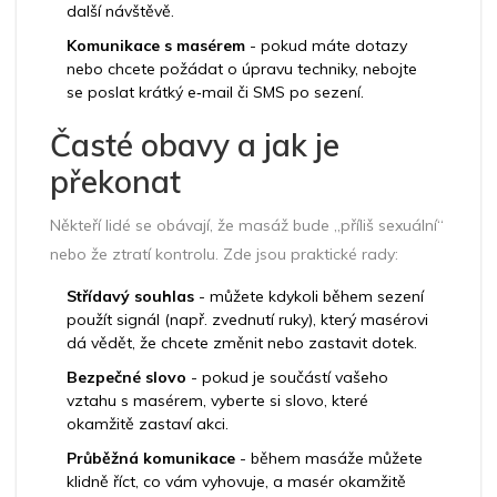
další návštěvě.
Komunikace s masérem
- pokud máte dotazy
nebo chcete požádat o úpravu techniky, nebojte
se poslat krátký e‑mail či SMS po sezení.
Časté obavy a jak je
překonat
Někteří lidé se obávají, že masáž bude „příliš sexuální“
nebo že ztratí kontrolu. Zde jsou praktické rady:
Střídavý souhlas
- můžete kdykoli během sezení
použít signál (např. zvednutí ruky), který masérovi
dá vědět, že chcete změnit nebo zastavit dotek.
Bezpečné slovo
- pokud je součástí vašeho
vztahu s masérem, vyberte si slovo, které
okamžitě zastaví akci.
Průběžná komunikace
- během masáže můžete
klidně říct, co vám vyhovuje, a masér okamžitě