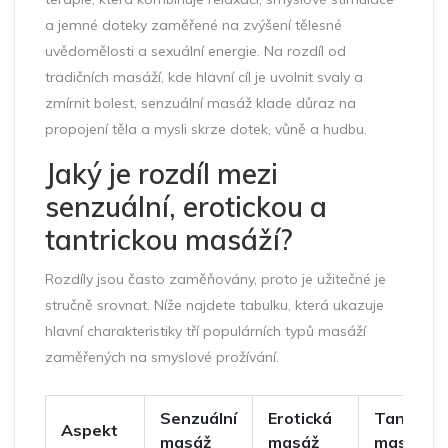
a jemné doteky zaměřené na zvýšení tělesné
uvědomělosti a sexuální energie
. Na rozdíl od
tradičních masáží, kde hlavní cíl je uvolnit svaly a
zmírnit bolest, senzuální masáž klade důraz na
propojení těla a mysli skrze dotek, vůně a hudbu.
Jaký je rozdíl mezi
senzuální, erotickou a
tantrickou masáží?
Rozdíly jsou často zaměňovány, proto je užitečné je
stručně srovnat. Níže najdete tabulku, která ukazuje
hlavní charakteristiky tří populárních typů masáží
zaměřených na smyslové prožívání.
Senzuální
Erotická
Tantrick
Aspekt
masáž
masáž
masáž