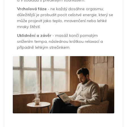
a v souladu s předešlým souhlasem.
Vrcholová fáze
- ne každý dosáhne orgasmu;
důležitější je probudit pocit celistvé energie, který se
může projevit jako teplo, mravenčení nebo lehké
mraky štěstí.
Uklidnění a závěr
- masáž končí pomalým
snížením tempa, následnou krátkou relaxací a
případně lehkým strečinkem.