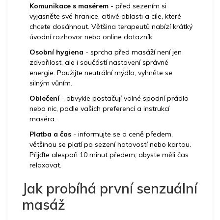
Komunikace s masérem
- před sezením si
vyjasněte své hranice, citlivé oblasti a cíle, které
chcete dosáhnout. Většina terapeutů nabízí krátký
úvodní rozhovor nebo online dotazník.
Osobní hygiena
- sprcha před masáží není jen
zdvořilost, ale i součástí nastavení správné
energie. Použijte neutrální mýdlo, vyhněte se
silným vůním.
Oblečení
- obvykle postačují volné spodní prádlo
nebo nic, podle vašich preferencí a instrukcí
maséra.
Platba a čas
- informujte se o ceně předem,
většinou se platí po sezení hotovostí nebo kartou.
Přijďte alespoň 10 minut předem, abyste měli čas
relaxovat.
Jak probíhá první senzuální
masáž