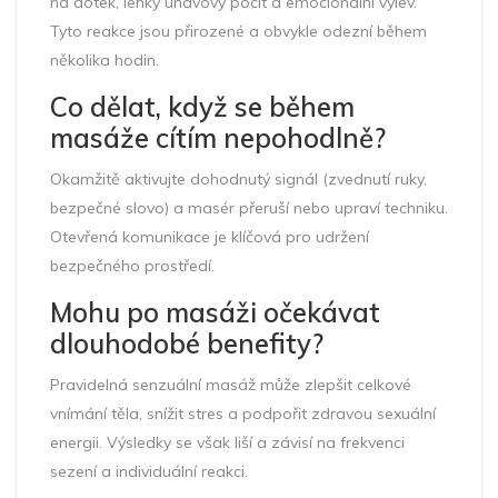
na dotek, lehký únavový pocit a emocionální výlev.
Tyto reakce jsou přirozené a obvykle odezní během
několika hodin.
Co dělat, když se během
masáže cítím nepohodlně?
Okamžitě aktivujte dohodnutý signál (zvednutí ruky,
bezpečné slovo) a masér přeruší nebo upraví techniku.
Otevřená komunikace je klíčová pro udržení
bezpečného prostředí.
Mohu po masáži očekávat
dlouhodobé benefity?
Pravidelná senzuální masáž může zlepšit celkové
vnímání těla, snížit stres a podpořit zdravou sexuální
energii. Výsledky se však liší a závisí na frekvenci
sezení a individuální reakci.