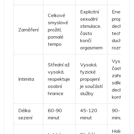
Explicitní
Energetic
Celkové
sexuální
propojení,
smyslové
stimulace,
dechové
Zaměření
prožití,
často
techniky,
pomalé
končí
duchovní
tempo
orgasmem
rozměr
Vysoká,
Střední až
Vysoká,
často
vysoká,
fyzické
zahrnuje
Intimita
respektuje
propojení
sdílený
osobní
je součástí
dech a očn
hranice
služby
kontakt
Délka
60-90
45-120
90-120
sezení
minut
minut
minut
Holistické,