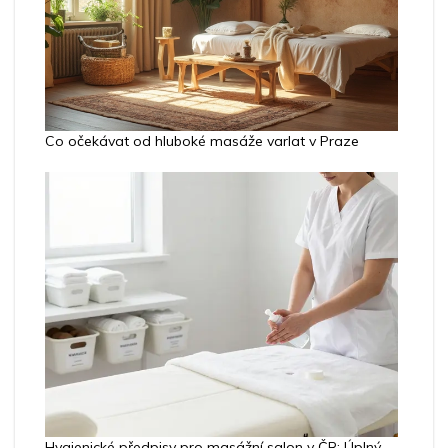
Co očekávat od hluboké masáže varlat v Praze
Hygienické předpisy pro masážní salon v ČR: Úplný