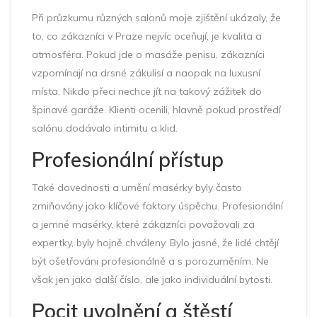
Při průzkumu různých salonů moje zjištění ukázaly, že
to, co zákazníci v Praze nejvíc oceňují, je kvalita a
atmosféra. Pokud jde o masáže penisu, zákazníci
vzpomínají na drsné zákulisí a naopak na luxusní
místa. Nikdo přeci nechce jít na takový zážitek do
špinavé garáže. Klienti ocenili, hlavně pokud prostředí
salónu dodávalo intimitu a klid.
Profesionální přístup
Také dovednosti a umění masérky byly často
zmiňovány jako klíčové faktory úspěchu. Profesionální
a jemné masérky, které zákazníci považovali za
expertky, byly hojně chváleny. Bylo jasné, že lidé chtějí
být ošetřováni profesionálně a s porozuměním. Ne
však jen jako další číslo, ale jako individuální bytosti.
Pocit uvolnění a štěstí