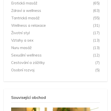
Erotická masáž
(65)
Zdraví a wellness
(63)
Tantrická masáž
(55)
Wellness a relaxace
(31)
Životní styl
(17)
Vztahy a sex
(13)
Nuru masáž
(13)
Sexuální wellness
(12)
Cestování a zážitky
(7)
Osobní rozvoj
(5)
Související obchod