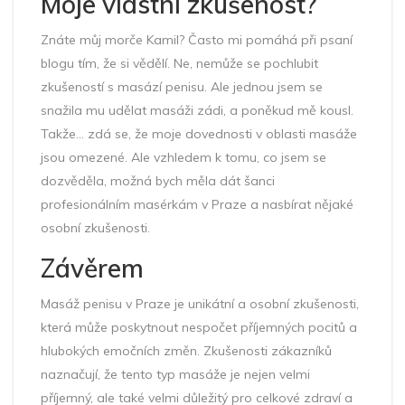
Moje vlastní zkušenost?
Znáte můj morče Kamil? Často mi pomáhá při psaní
blogu tím, že si vědělí. Ne, nemůže se pochlubit
zkušeností s masází penisu. Ale jednou jsem se
snažila mu udělat masáži zádi, a poněkud mě kousl.
Takže... zdá se, že moje dovednosti v oblasti masáže
jsou omezené. Ale vzhledem k tomu, co jsem se
dozvěděla, možná bych měla dát šanci
profesionálním masérkám v Praze a nasbírat nějaké
osobní zkušenosti.
Závěrem
Masáž penisu v Praze je unikátní a osobní zkušenosti,
která může poskytnout nespočet příjemných pocitů a
hlubokých emočních změn. Zkušenosti zákazníků
naznačují, že tento typ masáže je nejen velmi
příjemný, ale také velmi důležitý pro celkové zdraví a