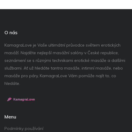
O nás
KamagraLove je Vaše ultimátní průvodce světem erotických
masáží. Najděte nejlepší masážní salóny v České republice,
seznámení se s různými technikami erotické masáže a dalšími
službami. Ať už hledáte tantra masáže, intimní masáže, nebo
masáže pro páry, KamagraLove Vám pomůže najít to, co
hledáte.
Menu
Podmínky používání