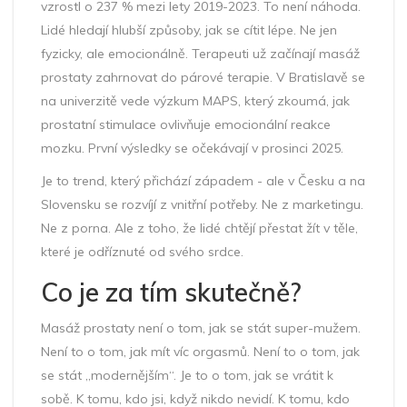
vzrostl o 237 % mezi lety 2019-2023. To není náhoda.
Lidé hledají hlubší způsoby, jak se cítit lépe. Ne jen
fyzicky, ale emocionálně. Terapeuti už začínají masáž
prostaty zahrnovat do párové terapie. V Bratislavě se
na univerzitě vede výzkum MAPS, který zkoumá, jak
prostatní stimulace ovlivňuje emocionální reakce
mozku. První výsledky se očekávají v prosinci 2025.
Je to trend, který přichází západem - ale v Česku a na
Slovensku se rozvíjí z vnitřní potřeby. Ne z marketingu.
Ne z porna. Ale z toho, že lidé chtějí přestat žít v těle,
které je odříznuté od svého srdce.
Co je za tím skutečně?
Masáž prostaty není o tom, jak se stát super-mužem.
Není to o tom, jak mít víc orgasmů. Není to o tom, jak
se stát „modernějším“. Je to o tom, jak se vrátit k
sobě. K tomu, kdo jsi, když nikdo nevidí. K tomu, kdo