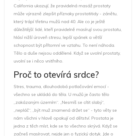
California ukazují, že pravidelná masáž prostaty
může výrazně zlepšit příznaky prostatitidy - zánětu,
který trápí třetinu mužů nad 40. Ale co je ještě
důležitější: lidé, kteří pravidelně masírují svou prostatu,
hlásí nižší úroveň stresu, lepší spánek a větší
schopnost být přítomní ve vztahu. To není náhoda.
Tělo a duše nejsou oddělené. Když se uvolní prostaty,
uvolní se i něco vnitřního.
Proč to otevírá srdce?
Stres, trauma, dlouhodobá potlačování emocí -
všechno se ukládá do těla. U mužů je často tělo
„zakázaným územím“. „Nesmíš se cítit slabý“,
„nepláč“, „být muž znamená držet se“ - tyto věty se
nám všichni v hlavě opakují od dětství. Prostata je
jedna z těch míst, kde se to všechno skrývá. Když se
začneš masírovat, nejde jen o fyzický dotyk. Jde o