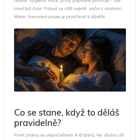
hlavně: hygiena. Ruce, prsty, případné přístroje - vše
musí být čisté. Pokud se cítíš nejistě, začni s vlastním
tělem. Samotná praxe je první krok k důvěře.
Co se stane, když to děláš
pravidelně?
První změny se objeví během 4-8 týdnů. Ne všichni cítí