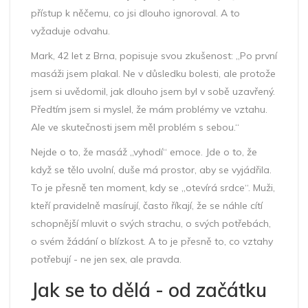
přístup k něčemu, co jsi dlouho ignoroval. A to
vyžaduje odvahu.
Mark, 42 let z Brna, popisuje svou zkušenost: „Po první
masáži jsem plakal. Ne v důsledku bolesti, ale protože
jsem si uvědomil, jak dlouho jsem byl v sobě uzavřený.
Předtím jsem si myslel, že mám problémy ve vztahu.
Ale ve skutečnosti jsem měl problém s sebou.“
Nejde o to, že masáž „vyhodí“ emoce. Jde o to, že
když se tělo uvolní, duše má prostor, aby se vyjádřila.
To je přesně ten moment, kdy se „otevírá srdce“. Muži,
kteří pravidelně masírují, často říkají, že se náhle cítí
schopnější mluvit o svých strachu, o svých potřebách,
o svém žádání o blízkost. A to je přesně to, co vztahy
potřebují - ne jen sex, ale pravda.
Jak se to dělá - od začátku