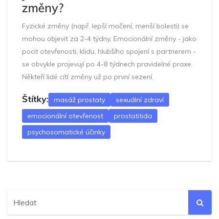
změny?
Fyzické změny (např. lepší močení, menší bolesti) se
mohou objevit za 2-4 týdny. Emocionální změny - jako
pocit otevřenosti, klidu, hlubšího spojení s partnerem -
se obvykle projevují po 4-8 týdnech pravidelné praxe.
Někteří lidé cítí změny už po první sezení.
Štítky:
masáž prostaty
sexuální zdraví
emocionální otevřenost
prostatitida
psychosomatické účinky