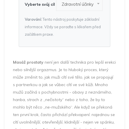
Zdravotní účinky
Vyberte svůj cíl
Varování:
Tento nástroj poskytuje základní
informace. Vždy se poraďte s lékařem před
začátkem praxe.
Masáž prostaty
není jen další technika pro lepší erekci
nebo silnější orgazmus. Je to hluboký proces, který
může změnit to, jak muži cítí své tělo, jak se propojují
s partnerkou a jak se vůbec cítí ve své kůži. Mnoho
mužů začíná s pochybnostmi - obavy z neznámého,
hanba, strach z „nečistoty“ nebo z toho, že by to
mohlo být něco „ne-mužského“. Ale když se překoná
ten první krok, často přichází překvapení: najednou se
cítí uvolněnější, otevřenější, klidnější - nejen ve spánku,