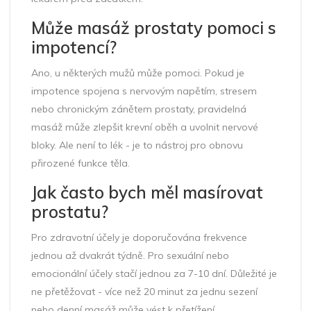
Může masáž prostaty pomoci s
impotencí?
Ano, u některých mužů může pomoci. Pokud je
impotence spojena s nervovým napětím, stresem
nebo chronickým zánětem prostaty, pravidelná
masáž může zlepšit krevní oběh a uvolnit nervové
bloky. Ale není to lék - je to nástroj pro obnovu
přirozené funkce těla.
Jak často bych měl masírovat
prostatu?
Pro zdravotní účely je doporučována frekvence
jednou až dvakrát týdně. Pro sexuální nebo
emocionální účely stačí jednou za 7-10 dní. Důležité je
ne přetěžovat - více než 20 minut za jednu sezení
nebo denní masáž může vést k přetížení.