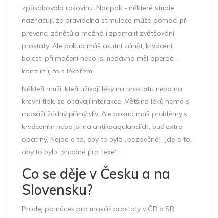
způsobovala rakovinu. Naopak - některé studie
naznačují, že pravidelná stimulace může pomoci při
prevenci zánětů a možná i zpomalit zvětšování
prostaty. Ale pokud máš akutní zánět, krvácení,
bolesti při močení nebo jsi nedávno měl operaci -
konzultuj to s lékařem.
Někteří muži, kteří užívají léky na prostatu nebo na
krevní tlak, se obávají interakce. Většina léků nemá s
masáží žádný přímý vliv. Ale pokud máš problémy s
krvácením nebo jsi na antikoagulanciích, buď extra
opatrný. Nejde o to, aby to bylo „bezpečné“. Jde o to,
aby to bylo „vhodné pro tebe“.
Co se děje v Česku a na
Slovensku?
Prodej pomůcek pro masáž prostaty v ČR a SR