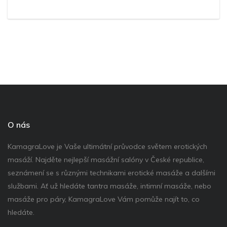
O nás
KamagraLove je Vaše ultimátní průvodce světem erotických
masáží. Najděte nejlepší masážní salóny v České republice,
seznámení se s různými technikami erotické masáže a dalšími
službami. Ať už hledáte tantra masáže, intimní masáže, nebo
masáže pro páry, KamagraLove Vám pomůže najít to, co
hledáte.