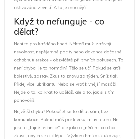
aktivováno zevnitř. A to je mocnější.
Když to nefunguje - co
dělat?
Není to pro každého hned. Někteří muži zažívají
nevolnost, nepříjemné pocity nebo dokonce dočasné
ochabnutí erekce - obzvláště při prvních pokusech. To
není chyba. Je to normální. Tělo se učí. Pokud se cítíš
bolestivě, zastav. Zkus to znovu za týden. Sníž tlak.
Přidej více lubrikantu. Nebo se vrať k vnější masáži.
Nejde o to, kolikrát to uděláš, ale o to, jak si s tím
pohovoříš.
Největší chyba? Pokoušet se to dělat sám, bez
komunikace. Pokud máš partnerku, mluv o tom. Ne
jako o „tajné technice“, ale jako o „něčem, co chci
zkusit, abych se cítil lépe“. Výzkum Emiko.sk ukazuje,