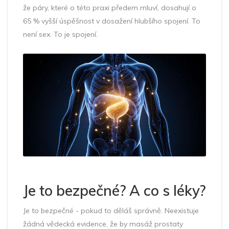
že páry, které o této praxi předem mluví, dosahují o
65 % vyšší úspěšnost v dosažení hlubšího spojení. To
není sex. To je spojení.
Je to bezpečné? A co s léky?
Je to bezpečné - pokud to děláš správně. Neexistuje
žádná vědecká evidence, že by masáž prostaty