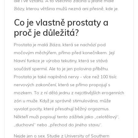
ale i ve vztahu. A to všechno začíná u jedné malé
žlázy, kterou většina mužů nezná ani přesně, kde je.
Co je vlastně prostaty a
proč je důležitá?
Prostata je malá žláza, která se nachází pod
močovým měchýřem, přímo před konečníkem. Její
hlavní funkce je výroba tekutiny, která se stává
součástí spermií. Ale to je jen polovina příběhu.
Prostata je také naplněná nervy - více než 100 tisíc
nervových zakončení, která se přímo propojují s
mozkem. To z ní dělá jednu z nejcitlivějších erogenních
zón u muže. Když je správně stimulována, může
vyvolat pocity, které přesahují běžný orgazmus.
Někteří muži popisují tento zážitek jako „celotělový“,
„duchovní“ nebo „přechod do jiného stavu“.
Nejde jen o sex. Studie z University of Southern