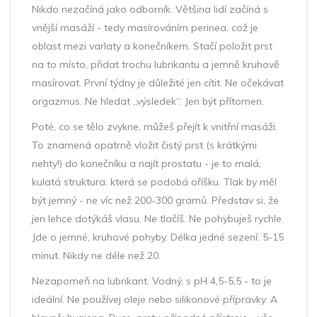
Nikdo nezačíná jako odborník. Většina lidí začíná s
vnější masáží - tedy masírováním perinea, což je
oblast mezi varlaty a konečníkem. Stačí položit prst
na to místo, přidat trochu lubrikantu a jemně kruhově
masírovat. První týdny je důležité jen cítit. Ne očekávat
orgazmus. Ne hledat „výsledek“. Jen být přítomen.
Poté, co se tělo zvykne, můžeš přejít k vnitřní masáži.
To znamená opatrně vložit čistý prst (s krátkými
nehty!) do konečníku a najít prostatu - je to malá,
kulatá struktura, která se podobá oříšku. Tlak by měl
být jemný - ne víc než 200-300 gramů. Představ si, že
jen lehce dotýkáš vlasu. Ne tlačíš. Ne pohybuješ rychle.
Jde o jemné, kruhové pohyby. Délka jedné sezení: 5-15
minut. Nikdy ne déle než 20.
Nezapomeň na lubrikant. Vodný, s pH 4,5-5,5 - to je
ideální. Ne používej oleje nebo silikonové přípravky. A