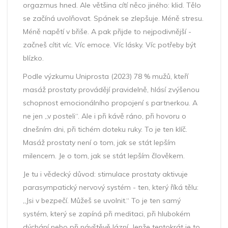
orgazmus hned. Ale většina cítí něco jiného: klid. Tělo
se začíná uvolňovat. Spánek se zlepšuje. Méně stresu.
Méně napětí v břiše. A pak přijde to nejpodivnější -
začneš cítit víc. Víc emoce. Víc lásky. Víc potřeby být
blízko.
Podle výzkumu Uniprosta (2023) 78 % mužů, kteří
masáž prostaty provádějí pravidelně, hlásí zvýšenou
schopnost emocionálního propojení s partnerkou. A
ne jen „v posteli“. Ale i při kávě ráno, při hovoru o
dnešním dni, při tichém doteku ruky. To je ten klíč.
Masáž prostaty není o tom, jak se stát lepším
milencem. Je o tom, jak se stát lepším člověkem.
Je tu i vědecký důvod: stimulace prostaty aktivuje
parasympatický nervový systém - ten, který říká tělu:
„Jsi v bezpečí. Můžeš se uvolnit.“ To je ten samý
systém, který se zapíná při meditaci, při hlubokém
dýchání nebo při návštěvě lázní. Jenže tentokrát je to