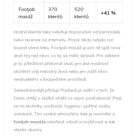
Footjob
370
520
+41 %
masáž
klientů
klientů
Hodně klientů taky ovlivňují doporučení od kamarádů
nebo recenze na internetu. Praze nikdy nebylo cizí
bourat stará tabu. Footjob masáž je pro ně spíš nový
druh hry než něco, co by se mělo skrývat. Pro některé
je to příležitost překonat stud, pro jiné možnost
okořenit svůj milostný život nebo jen zažít něco
neobvyklého v bezpečném prostředí.
Sebevědomější přístup Pražanů je vidět i v tom, že
často chtějí o službě vědět co nejvíc podrobností. Ptají
se na techniky, možnosti, hygienu i zpětné vazby
ostatních. Tím vzniká atmosféra, kde je normální o
footjob masáže
otevřeně mluvit a rozšiřovat si tak
vlastní obzory.