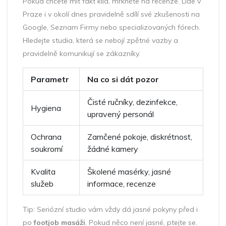
Pokud chcete mít fakt klid, mrkněte na recenze. Lidé v
Praze i v okolí dnes pravidelně sdílí své zkušenosti na
Google, Seznam Firmy nebo specializovaných fórech.
Hledejte studia, která se nebojí zpětné vazby a
pravidelně komunikují se zákazníky.
Parametr
Na co si dát pozor
Čisté ručníky, dezinfekce,
Hygiena
upravený personál
Ochrana
Zamčené pokoje, diskrétnost,
soukromí
žádné kamery
Kvalita
Školené masérky, jasné
služeb
informace, recenze
Tip: Seriózní studio vám vždy dá jasné pokyny před i
po
footjob masáži
. Pokud něco není jasné, ptejte se.