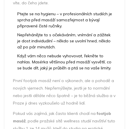
víte, do čeho jdete.
Ptejte se na hygienu – v profesionálních studiích je
sprcha před masáží samozřejmost a bývají
připravené čisté ručníky.
Nepřehánějte to s očekáváním, vnímání a zážitek
je dost individuální – někdo se uvolní hned, někdo
až po pár minutách.
Když vám něco nebude vyhovovat, řekněte to
nahlas. Masérka většinou před masáží vysvětlí, co
se bude dít, jaký je průběh a ptá se na vaše limity.
První footjob masáž není o výkonech, ale o pohodě a
nových vjemech. Nepřemýšlejte, jestli je to normální
nebo jestli děláte něco špatně – je to běžná služba a v
Praze ji dnes vyzkoušelo už hodně lidí.
Pokud vás zajímá, jak často klienti chodí na
footjob
masáž
, podle pražské sítě wellness studií navštíví tuto
službu 1 ze 14 mužů, kteří do studia na erotické