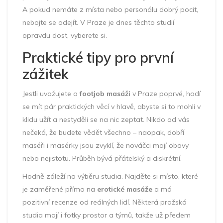
A pokud nemáte z místa nebo personálu dobrý pocit,
nebojte se odejít. V Praze je dnes těchto studií
opravdu dost, vyberete si.
Praktické tipy pro první
zážitek
Jestli uvažujete o
footjob masáži
v Praze poprvé, hodí
se mít pár praktických věcí v hlavě, abyste si to mohli v
klidu užít a nestyděli se na nic zeptat. Nikdo od vás
nečeká, že budete vědět všechno – naopak, dobří
maséři i masérky jsou zvyklí, že nováčci mají obavy
nebo nejistotu. Průběh bývá přátelský a diskrétní.
Hodně záleží na výběru studia. Najděte si místo, které
je zaměřené přímo na
erotické masáže
a má
pozitivní recenze od reálných lidí. Některá pražská
studia mají i fotky prostor a týmů, takže už předem