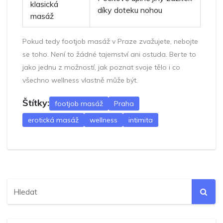
klasická
díky doteku nohou
masáž
Pokud tedy footjob masáž v Praze zvažujete, nebojte
se toho. Není to žádné tajemství ani ostuda. Berte to
jako jednu z možností, jak poznat svoje tělo i co
všechno wellness vlastně může být.
Štítky:
footjob masáž
Praha
erotická masáž
wellness
intimita