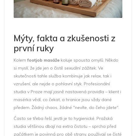
Mýty, fakta a zkušenosti z
první ruky
Kolem
footjob masáže
koluje spousta omylů. Někdo
si myslí, že jde jen o čistě sexuální zážitek. Ve
skutečnosti tahle služba kombinuje jak relax, tak i
vzrušení, ale nejde o pohlavní styk. Profesionální
studia v Praze mají jasně nastavená pravidla – klient i
masérka vědí, co čekat, a hranice jsou vždy dané
předem. Žádný chaos, žádné "nevíte, do čeho jdete".
Často se třeba řeší, jestli je to hygienické. Pražská
studia většinou dbají na extra čistotu – sprcha před
začátkem je povinná pro obě strany, používají se čisté