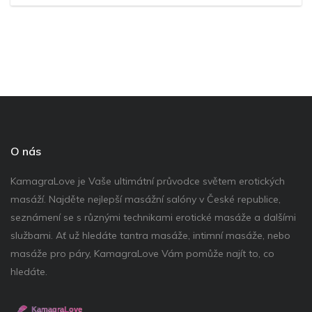
O nás
KamagraLove je Vaše ultimátní průvodce světem erotických
masáží. Najděte nejlepší masážní salóny v České republice,
seznámení se s různými technikami erotické masáže a dalšími
službami. Ať už hledáte tantra masáže, intimní masáže, nebo
masáže pro páry, KamagraLove Vám pomůže najít to, co
hledáte.