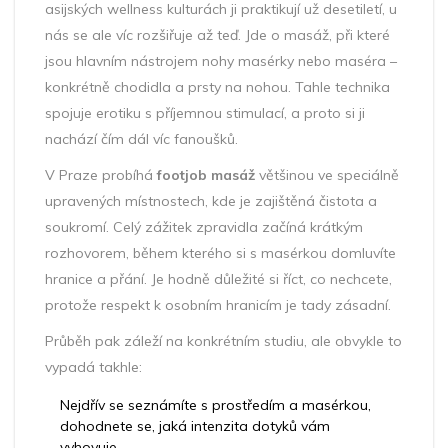
asijských wellness kulturách ji praktikují už desetiletí, u
nás se ale víc rozšiřuje až teď. Jde o masáž, při které
jsou hlavním nástrojem nohy masérky nebo maséra –
konkrétně chodidla a prsty na nohou. Tahle technika
spojuje erotiku s příjemnou stimulací, a proto si ji
nachází čím dál víc fanoušků.
V Praze probíhá
footjob masáž
většinou ve speciálně
upravených místnostech, kde je zajištěná čistota a
soukromí. Celý zážitek zpravidla začíná krátkým
rozhovorem, během kterého si s masérkou domluvíte
hranice a přání. Je hodně důležité si říct, co nechcete,
protože respekt k osobním hranicím je tady zásadní.
Průběh pak záleží na konkrétním studiu, ale obvykle to
vypadá takhle:
Nejdřív se seznámíte s prostředím a masérkou,
dohodnete se, jaká intenzita dotyků vám
vyhovuje.