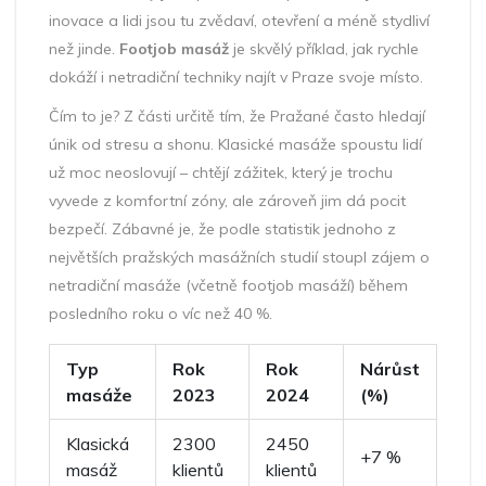
inovace a lidi jsou tu zvědaví, otevření a méně stydliví
než jinde.
Footjob masáž
je skvělý příklad, jak rychle
dokáží i netradiční techniky najít v Praze svoje místo.
Čím to je? Z části určitě tím, že Pražané často hledají
únik od stresu a shonu. Klasické masáže spoustu lidí
už moc neoslovují – chtějí zážitek, který je trochu
vyvede z komfortní zóny, ale zároveň jim dá pocit
bezpečí. Zábavné je, že podle statistik jednoho z
největších pražských masážních studií stoupl zájem o
netradiční masáže (včetně footjob masáží) během
posledního roku o víc než 40 %.
Typ
Rok
Rok
Nárůst
masáže
2023
2024
(%)
Klasická
2300
2450
+7 %
masáž
klientů
klientů