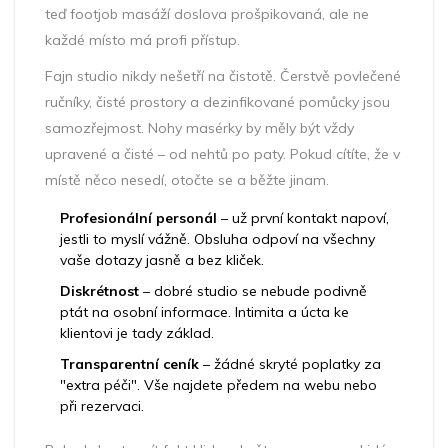
teď footjob masáží doslova prošpikovaná, ale ne
každé místo má profi přístup.
Fajn studio nikdy nešetří na čistotě. Čerstvě povlečené
ručníky, čisté prostory a dezinfikované pomůcky jsou
samozřejmost. Nohy masérky by měly být vždy
upravené a čisté – od nehtů po paty. Pokud cítíte, že v
místě něco nesedí, otočte se a běžte jinam.
Profesionální personál
– už první kontakt napoví,
jestli to myslí vážně. Obsluha odpoví na všechny
vaše dotazy jasně a bez kliček.
Diskrétnost
– dobré studio se nebude podivně
ptát na osobní informace. Intimita a úcta ke
klientovi je tady základ.
Transparentní ceník
– žádné skryté poplatky za
"extra péči". Vše najdete předem na webu nebo
při rezervaci.