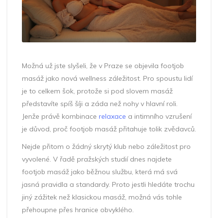
Možná už jste slyšeli, že v Praze se objevila footjob
masáž jako nová wellness záležitost. Pro spoustu lidí
je to celkem šok, protože si pod slovem masáž
představíte spíš šíji a záda než nohy v hlavní roli.
Jenže právě kombinace
relaxace
a intimního vzrušení
je důvod, proč footjob masáž přitahuje tolik zvědavců.
Nejde přitom o žádný skrytý klub nebo záležitost pro
vyvolené. V řadě pražských studií dnes najdete
footjob masáž jako běžnou službu, která má svá
jasná pravidla a standardy. Proto jestli hledáte trochu
jiný zážitek než klasickou masáž, možná vás tohle
přehoupne přes hranice obvyklého.