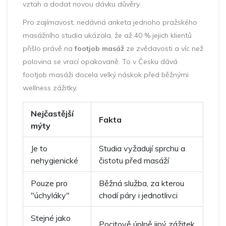
vztah a dodat novou dávku důvěry.
Pro zajímavost, nedávná anketa jednoho pražského
masážního studia ukázala, že až 40 % jejich klientů
přišlo právě na
footjob masáž
ze zvědavosti a víc než
polovina se vrací opakovaně. To v Česku dává
footjob masáži docela velký náskok před běžnými
wellness zážitky.
Nejčastější
Fakta
mýty
Je to
Studia vyžadují sprchu a
nehygienické
čistotu před masáží
Pouze pro
Běžná služba, za kterou
"úchyláky"
chodí páry i jednotlivci
Stejné jako
Pocitově úplně jiný zážitek