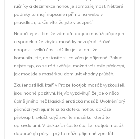
ručníky a dezinfekce nohou je samozřejmost. Některé
podniky to mají napsané i přímo na webu v
pravidlech, takže víte, že jste v bezpečí.
Nepočítejte s tím, že vám při footjob masáži půjde jen
o spodek a že zbytek masérky nezajímá. Právě
naopak – velká část zážitku je i v tom, že
komunikujete, nastavíte si, co vám je příjemné. Pokud
nejste typ, co se rád svěřuje, možná vás mile překvapí,
jak moc jde s masérkou domluvit vhodný průběh.
Zkušenosti lidí, kteří v Praze footjob masáž vyzkoušeli,
jsou hodně pozitivní. Nejvíc vyzdvihují, že jde o něco
úplně jiného než klasická
erotická masáž
. Uvolnění prý
přichází rychleji, intenzita doteku nohou dokáže
překvapit, zvlášť když zvolíte masérku, která to
opravdu umí. V diskuzích často čtu, že footjob masáž
doporučují i páry – prý to může příjemně zpestřit