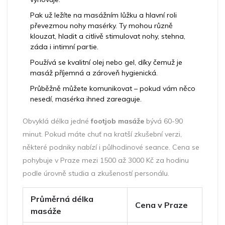
Pak už ležíte na masážním lůžku a hlavní roli
převezmou nohy masérky. Ty mohou různě
klouzat, hladit a citlivě stimulovat nohy, stehna,
záda i intimní partie.
Používá se kvalitní olej nebo gel, díky čemuž je
masáž příjemná a zároveň hygienická.
Průběžně můžete komunikovat – pokud vám něco
nesedí, masérka ihned zareaguje.
Obvyklá délka jedné
footjob masáže
bývá 60-90
minut. Pokud máte chuť na kratší zkušební verzi,
některé podniky nabízí i půlhodinové seance. Cena se
pohybuje v Praze mezi 1500 až 3000 Kč za hodinu
podle úrovně studia a zkušeností personálu.
Průměrná délka
Cena v Praze
masáže