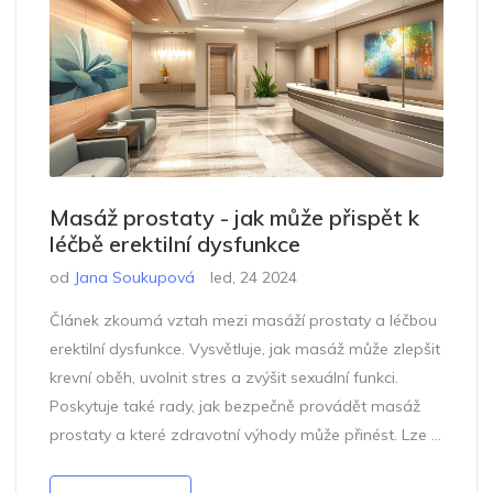
Masáž prostaty - jak může přispět k
léčbě erektilní dysfunkce
od
Jana Soukupová
led, 24 2024
Článek zkoumá vztah mezi masáží prostaty a léčbou
erektilní dysfunkce. Vysvětluje, jak masáž může zlepšit
krevní oběh, uvolnit stres a zvýšit sexuální funkci.
Poskytuje také rady, jak bezpečně provádět masáž
prostaty a které zdravotní výhody může přinést. Lze v
něm najít základní informace o anatomii a důležité
tipy pro ty, kteří by chtěli tuto metodu vyzkoušet.