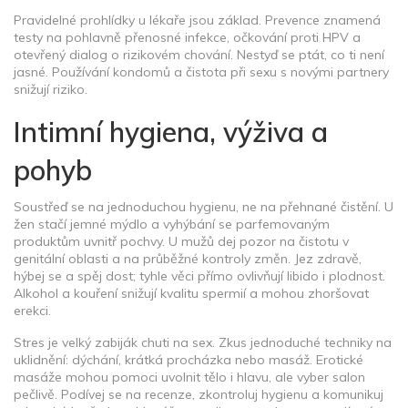
Pravidelné prohlídky u lékaře jsou základ. Prevence znamená
testy na pohlavně přenosné infekce, očkování proti HPV a
otevřený dialog o rizikovém chování. Nestyď se ptát, co ti není
jasné. Používání kondomů a čistota při sexu s novými partnery
snižují riziko.
Intimní hygiena, výživa a
pohyb
Soustřeď se na jednoduchou hygienu, ne na přehnané čistění. U
žen stačí jemné mýdlo a vyhýbání se parfemovaným
produktům uvnitř pochvy. U mužů dej pozor na čistotu v
genitální oblasti a na průběžné kontroly změn. Jez zdravě,
hýbej se a spěj dost; tyhle věci přímo ovlivňují libido i plodnost.
Alkohol a kouření snižují kvalitu spermií a mohou zhoršovat
erekci.
Stres je velký zabiják chuti na sex. Zkus jednoduché techniky na
uklidnění: dýchání, krátká procházka nebo masáž. Erotické
masáže mohou pomoci uvolnit tělo i hlavu, ale vyber salon
pečlivě. Podívej se na recenze, zkontroluj hygienu a komunikuj