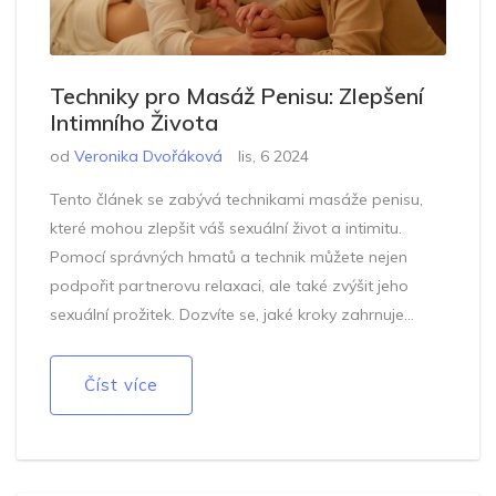
Techniky pro Masáž Penisu: Zlepšení
Intimního Života
od
Veronika Dvořáková
lis, 6 2024
Tento článek se zabývá technikami masáže penisu,
které mohou zlepšit váš sexuální život a intimitu.
Pomocí správných hmatů a technik můžete nejen
podpořit partnerovu relaxaci, ale také zvýšit jeho
sexuální prožitek. Dozvíte se, jaké kroky zahrnuje
úspěšná masáž a jak komunikace může hrát klíčovou
roli. Tento průvodce přináší praktické tipy na zlepšení
Číst více
vaší intimity.