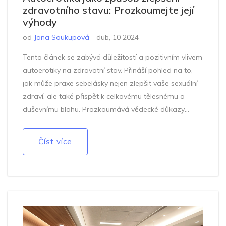
zdravotního stavu: Prozkoumejte její
výhody
od
Jana Soukupová
dub, 10 2024
Tento článek se zabývá důležitostí a pozitivním vlivem
autoerotiky na zdravotní stav. Přináší pohled na to,
jak může praxe sebelásky nejen zlepšit vaše sexuální
zdraví, ale také přispět k celkovému tělesnému a
duševnímu blahu. Prozkoumává vědecké důkazy
podporující tyto tvrzení a nabízí praktické rady, jak
bezpečně a zdravě začlenit autoerotiku do vašeho
Číst více
života.