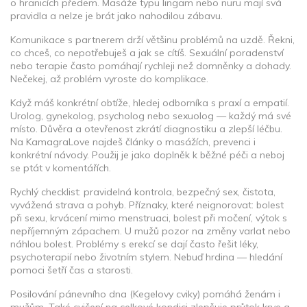
o hranicích předem. Masáže typu lingam nebo nuru mají svá
pravidla a nelze je brát jako nahodilou zábavu.
Komunikace s partnerem drží většinu problémů na uzdě. Řekni,
co chceš, co nepotřebuješ a jak se cítíš. Sexuální poradenství
nebo terapie často pomáhají rychleji než domněnky a dohady.
Nečekej, až problém vyroste do komplikace.
Když máš konkrétní obtíže, hledej odborníka s praxí a empatií.
Urolog, gynekolog, psycholog nebo sexuolog — každý má své
místo. Důvěra a otevřenost zkrátí diagnostiku a zlepší léčbu.
Na KamagraLove najdeš články o masážích, prevenci i
konkrétní návody. Použij je jako doplněk k běžné péči a neboj
se ptát v komentářích.
Rychlý checklist: pravidelná kontrola, bezpečný sex, čistota,
vyvážená strava a pohyb. Příznaky, které neignorovat: bolest
při sexu, krvácení mimo menstruaci, bolest při močení, výtok s
nepříjemným zápachem. U mužů pozor na změny varlat nebo
náhlou bolest. Problémy s erekcí se dají často řešit léky,
psychoterapií nebo životním stylem. Nebuď hrdina — hledání
pomoci šetří čas a starosti.
Posilování pánevního dna (Kegelovy cviky) pomáhá ženám i