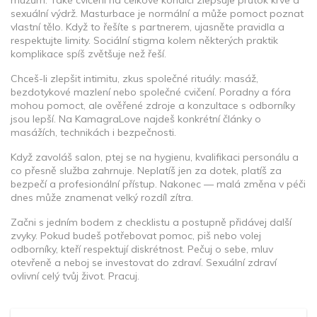
mužům. Také cvičení na celkové kondici zlepšuje průtok krve a
sexuální výdrž. Masturbace je normální a může pomoct poznat
vlastní tělo. Když to řešíte s partnerem, ujasněte pravidla a
respektujte limity. Sociální stigma kolem některých praktik
komplikace spíš zvětšuje než řeší.
Chceš-li zlepšit intimitu, zkus společné rituály: masáž,
bezdotykové mazlení nebo společné cvičení. Poradny a fóra
mohou pomoct, ale ověřené zdroje a konzultace s odborníky
jsou lepší. Na KamagraLove najdeš konkrétní články o
masážích, technikách i bezpečnosti.
Když zavoláš salon, ptej se na hygienu, kvalifikaci personálu a
co přesně služba zahrnuje. Neplatíš jen za dotek, platíš za
bezpečí a profesionální přístup. Nakonec — malá změna v péči
dnes může znamenat velký rozdíl zítra.
Začni s jedním bodem z checklistu a postupně přidávej další
zvyky. Pokud budeš potřebovat pomoc, piš nebo volej
odborníky, kteří respektují diskrétnost. Pečuj o sebe, mluv
otevřeně a neboj se investovat do zdraví. Sexuální zdraví
ovlivní celý tvůj život. Pracuj.