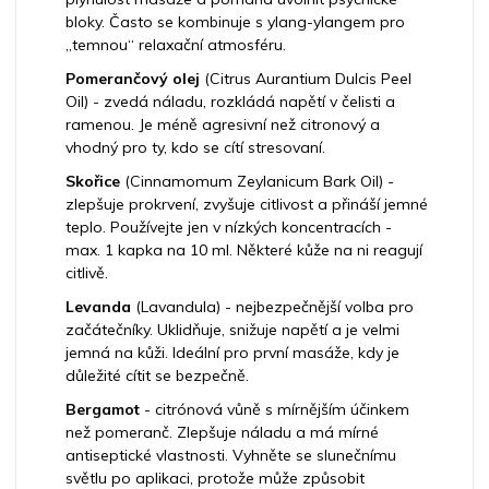
bloky. Často se kombinuje s ylang-ylangem pro
„temnou“ relaxační atmosféru.
Pomerančový olej
(Citrus Aurantium Dulcis Peel
Oil) - zvedá náladu, rozkládá napětí v čelisti a
ramenou. Je méně agresivní než citronový a
vhodný pro ty, kdo se cítí stresovaní.
Skořice
(Cinnamomum Zeylanicum Bark Oil) -
zlepšuje prokrvení, zvyšuje citlivost a přináší jemné
teplo. Používejte jen v nízkých koncentracích -
max. 1 kapka na 10 ml. Některé kůže na ni reagují
citlivě.
Levanda
(Lavandula) - nejbezpečnější volba pro
začátečníky. Uklidňuje, snižuje napětí a je velmi
jemná na kůži. Ideální pro první masáže, kdy je
důležité cítit se bezpečně.
Bergamot
- citrónová vůně s mírnějším účinkem
než pomeranč. Zlepšuje náladu a má mírné
antiseptické vlastnosti. Vyhněte se slunečnímu
světlu po aplikaci, protože může způsobit