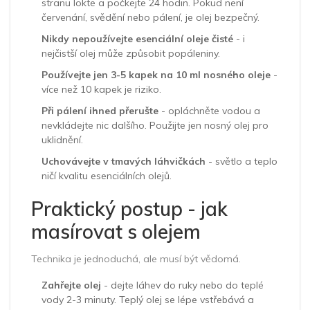
stranu lokte a počkejte 24 hodin. Pokud není
červenání, svědění nebo pálení, je olej bezpečný.
Nikdy nepoužívejte esenciální oleje čisté
- i
nejčistší olej může způsobit popáleniny.
Používejte jen 3-5 kapek na 10 ml nosného oleje
-
více než 10 kapek je riziko.
Při pálení ihned přerušte
- opláchněte vodou a
nevkládejte nic dalšího. Použijte jen nosný olej pro
uklidnění.
Uchovávejte v tmavých láhvičkách
- světlo a teplo
ničí kvalitu esenciálních olejů.
Praktický postup - jak
masírovat s olejem
Technika je jednoduchá, ale musí být vědomá.
Zahřejte olej
- dejte láhev do ruky nebo do teplé
vody 2-3 minuty. Teplý olej se lépe vstřebává a