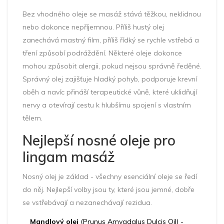
Bez vhodného oleje se masáž stává těžkou, neklidnou
nebo dokonce nepříjemnou. Příliš hustý olej
zanechává mastný film, příliš řídký se rychle vstřebá a
tření způsobí podráždění. Některé oleje dokonce
mohou způsobit alergii, pokud nejsou správně ředěné.
Správný olej zajišťuje hladký pohyb, podporuje krevní
oběh a navíc přináší terapeutické vůně, které uklidňují
nervy a otevírají cestu k hlubšímu spojení s vlastním
tělem.
Nejlepší nosné oleje pro
lingam masáž
Nosný olej je základ - všechny esenciální oleje se ředí
do něj. Nejlepší volby jsou ty, které jsou jemné, dobře
se vstřebávají a nezanechávají rezidua.
Mandlový olej
(Prunus Amygdalus Dulcis Oil) -