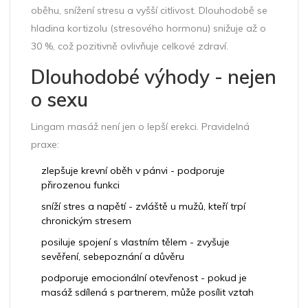
oběhu, snížení stresu a vyšší citlivost. Dlouhodobě se
hladina kortizolu (stresového hormonu) snižuje až o
30 %, což pozitivně ovlivňuje celkové zdraví.
Dlouhodobé výhody - nejen
o sexu
Lingam masáž není jen o lepší erekci. Pravidelná
praxe:
zlepšuje krevní oběh v pánvi - podporuje
přirozenou funkci
sníží stres a napětí - zvláště u mužů, kteří trpí
chronickým stresem
posiluje spojení s vlastním tělem - zvyšuje
sevěření, sebepoznání a důvěru
podporuje emocionální otevřenost - pokud je
masáž sdílená s partnerem, může posílit vztah