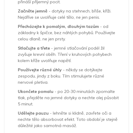
přináší příjemný pocit.
Začněte jemně
- dotyky na stehnech, břiše, kříži.
Nejdříve se uvolňuje celé tělo, ne jen penis.
Přecházejte k pomalým, dlouhým tazům
- od
základny k špičce, bez náhlých pohybů. Používejte
celou dlaně, ne jen prsty.
Stlačujte a třete
- jemné stlačování podél žil
zvyšuje krevní oběh. Tření v kruhových pohybech
kolem kříže uvolňuje napětí.
Používejte různé úhly
- někdy se dotýkejte
zespodu, jindy z boku. Tím stimulujete různé
nervové pletiva.
Ukončete pomalu
- po 20-30 minutách zpomalte
tlak, přejděte na jemné dotyky a nechte olej působit
5 minut.
Udělejte pauzu
- lehněte si klidně, zavřete oči a
nechte tělo absorbovat efekt. Toto období je stejně
důležité jako samotná masáž.