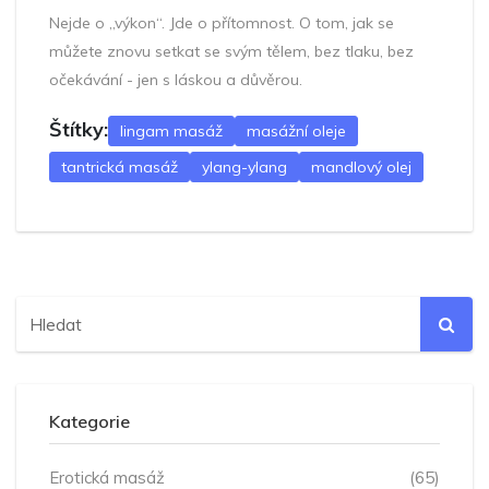
Nejde o „výkon“. Jde o přítomnost. O tom, jak se
můžete znovu setkat se svým tělem, bez tlaku, bez
očekávání - jen s láskou a důvěrou.
Štítky:
lingam masáž
masážní oleje
tantrická masáž
ylang-ylang
mandlový olej
Kategorie
Erotická masáž
(65)