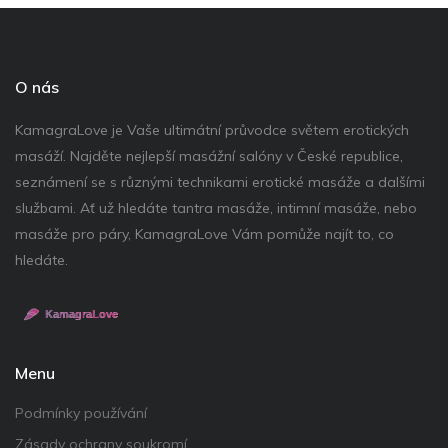
O nás
KamagraLove je Vaše ultimátní průvodce světem erotických
masáží. Najděte nejlepší masážní salóny v České republice,
seznámení se s různými technikami erotické masáže a dalšími
službami. Ať už hledáte tantra masáže, intimní masáže, nebo
masáže pro páry, KamagraLove Vám pomůže najít to, co
hledáte.
Menu
Podmínky používání
Zásady ochrany soukromí