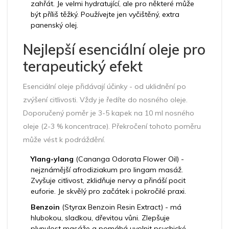
zahřát. Je velmi hydratující, ale pro některé může
být příliš těžký. Používejte jen vyčištěný, extra
panenský olej.
Nejlepší esenciální oleje pro
terapeutický efekt
Esenciální oleje přidávají účinky - od uklidnění po
zvýšení citlivosti. Vždy je ředíte do nosného oleje.
Doporučený poměr je 3-5 kapek na 10 ml nosného
oleje (2-3 % koncentrace). Překročení tohoto poměru
může vést k podráždění.
Ylang-ylang
(Cananga Odorata Flower Oil) -
nejznámější afrodiziakum pro lingam masáž.
Zvyšuje citlivost, zklidňuje nervy a přináší pocit
euforie. Je skvělý pro začátek i pokročilé praxi.
Benzoin
(Styrax Benzoin Resin Extract) - má
hlubokou, sladkou, dřevitou vůni. Zlepšuje
plynulost masáže a pomáhá uvolnit psychické