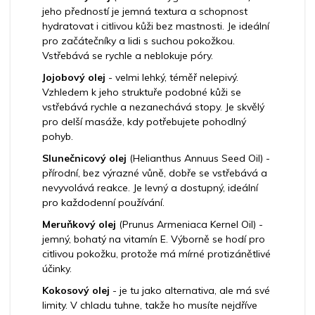
jeho předností je jemná textura a schopnost
hydratovat i citlivou kůži bez mastnosti. Je ideální
pro začátečníky a lidi s suchou pokožkou.
Vstřebává se rychle a neblokuje póry.
Jojobový olej
- velmi lehký, téměř nelepivý.
Vzhledem k jeho struktuře podobné kůži se
vstřebává rychle a nezanechává stopy. Je skvělý
pro delší masáže, kdy potřebujete pohodlný
pohyb.
Slunečnicový olej
(Helianthus Annuus Seed Oil) -
přírodní, bez výrazné vůně, dobře se vstřebává a
nevyvolává reakce. Je levný a dostupný, ideální
pro každodenní používání.
Meruňkový olej
(Prunus Armeniaca Kernel Oil) -
jemný, bohatý na vitamín E. Výborně se hodí pro
citlivou pokožku, protože má mírné protizánětlivé
účinky.
Kokosový olej
- je tu jako alternativa, ale má své
limity. V chladu tuhne, takže ho musíte nejdříve