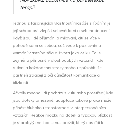
terapii.
Jednou z fascinujících vlastností masáže s líbáním je
její schopnost zlepšit sebevědomí a sebehodnocení.
Když jsou lidé přijímáni a milováni, cítí se více v
pohodě sami se sebou, což vede k pozitivnímu
vnímání vlastního těla a života jako celku. To je
zejména přínosné v dlouhodobých vztazích, kde
rutinní a každodenní stresy mohou způsobit, že
partneři ztrácejí z očí důležitost komunikace a
blízkosti.
Ačkoliv mnoho lidí pochází z kulturního prostředí, kde
jsou doteky omezené, adaptace takové praxe může
přinést hlubokou transformaci v interpersonálních
vztazích. Reakce mozku na dotek a fyzickou blízkost
je starobylý mechanismus přežití, který nás řídí k