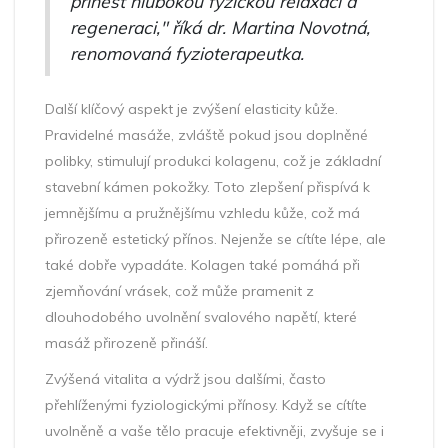
přinést hlubokou fyzickou relaxaci a
regeneraci," říká dr. Martina Novotná,
renomovaná fyzioterapeutka.
Další klíčový aspekt je zvýšení elasticity kůže.
Pravidelné masáže, zvláště pokud jsou doplněné
polibky, stimulují produkci kolagenu, což je základní
stavební kámen pokožky. Toto zlepšení přispívá k
jemnějšímu a pružnějšímu vzhledu kůže, což má
přirozeně estetický přínos. Nejenže se cítíte lépe, ale
také dobře vypadáte. Kolagen také pomáhá při
zjemňování vrásek, což může pramenit z
dlouhodobého uvolnění svalového napětí, které
masáž přirozeně přináší.
Zvýšená vitalita a výdrž jsou dalšími, často
přehlíženými fyziologickými přínosy. Když se cítíte
uvolněně a vaše tělo pracuje efektivněji, zvyšuje se i