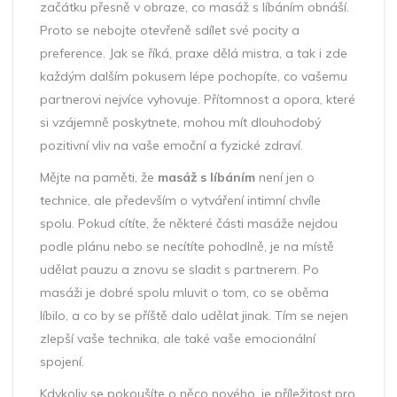
začátku přesně v obraze, co masáž s líbáním obnáší.
Proto se nebojte otevřeně sdílet své pocity a
preference. Jak se říká, praxe dělá mistra, a tak i zde
každým dalším pokusem lépe pochopíte, co vašemu
partnerovi nejvíce vyhovuje. Přítomnost a opora, které
si vzájemně poskytnete, mohou mít dlouhodobý
pozitivní vliv na vaše emoční a fyzické zdraví.
Mějte na paměti, že
masáž s líbáním
není jen o
technice, ale především o vytváření intimní chvíle
spolu. Pokud cítíte, že některé části masáže nejdou
podle plánu nebo se necítíte pohodlně, je na místě
udělat pauzu a znovu se sladit s partnerem. Po
masáži je dobré spolu mluvit o tom, co se oběma
líbilo, a co by se příště dalo udělat jinak. Tím se nejen
zlepší vaše technika, ale také vaše emocionální
spojení.
Kdykoliv se pokoušíte o něco nového, je příležitost pro