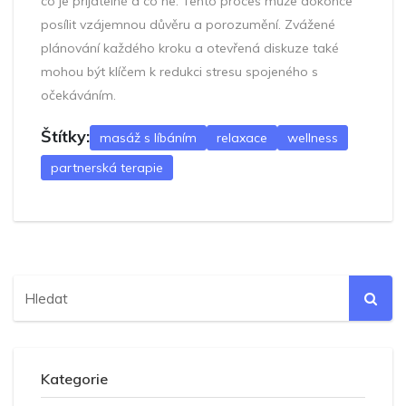
co je přijatelné a co ne. Tento proces může dokonce
posílit vzájemnou důvěru a porozumění. Zvážené
plánování každého kroku a otevřená diskuze také
mohou být klíčem k redukci stresu spojeného s
očekáváním.
Štítky:
masáž s líbáním
relaxace
wellness
partnerská terapie
Kategorie