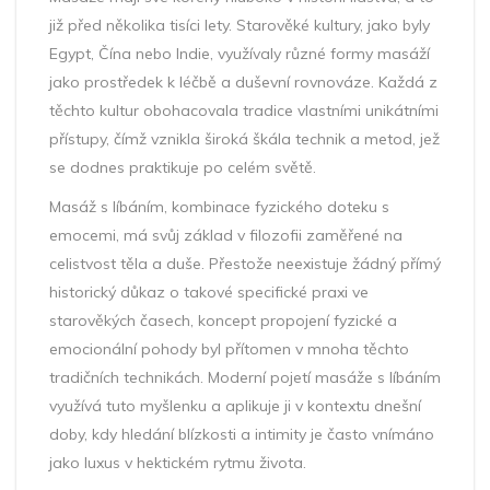
již před několika tisíci lety. Starověké kultury, jako byly
Egypt, Čína nebo Indie, využívaly různé formy masáží
jako prostředek k léčbě a duševní rovnováze. Každá z
těchto kultur obohacovala tradice vlastními unikátními
přístupy, čímž vznikla široká škála technik a metod, jež
se dodnes praktikuje po celém světě.
Masáž s líbáním, kombinace fyzického doteku s
emocemi, má svůj základ v filozofii zaměřené na
celistvost těla a duše. Přestože neexistuje žádný přímý
historický důkaz o takové specifické praxi ve
starověkých časech, koncept propojení fyzické a
emocionální pohody byl přítomen v mnoha těchto
tradičních technikách. Moderní pojetí masáže s líbáním
využívá tuto myšlenku a aplikuje ji v kontextu dnešní
doby, kdy hledání blízkosti a intimity je často vnímáno
jako luxus v hektickém rytmu života.