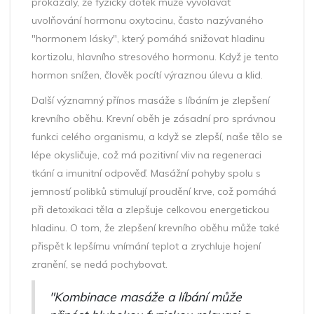
prokázaly, že fyzický dotek může vyvolávat
uvolňování hormonu oxytocinu, často nazývaného
"hormonem lásky", který pomáhá snižovat hladinu
kortizolu, hlavního stresového hormonu. Když je tento
hormon snížen, člověk pocítí výraznou úlevu a klid.
Další významný přínos masáže s líbáním je zlepšení
krevního oběhu. Krevní oběh je zásadní pro správnou
funkci celého organismu, a když se zlepší, naše tělo se
lépe okysličuje, což má pozitivní vliv na regeneraci
tkání a imunitní odpověď. Masážní pohyby spolu s
jemností polibků stimulují proudění krve, což pomáhá
při detoxikaci těla a zlepšuje celkovou energetickou
hladinu. O tom, že zlepšení krevního oběhu může také
přispět k lepšímu vnímání teplot a zrychluje hojení
zranění, se nedá pochybovat.
"Kombinace masáže a líbání může