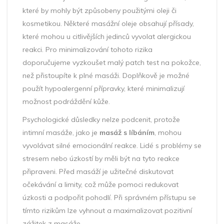
které by mohly být způsobeny použitými oleji či
kosmetikou. Některé masážní oleje obsahují přísady,
které mohou u citlivějších jedinců vyvolat alergickou
reakci. Pro minimalizování tohoto rizika
doporučujeme vyzkoušet malý patch test na pokožce,
než přistoupíte k plné masáži. Doplňkově je možné
použít hypoalergenní přípravky, které minimalizují
možnost podráždění kůže.
Psychologické důsledky nelze podcenit, protože
intimní masáže, jako je
masáž s líbáním
, mohou
vyvolávat silné emocionální reakce. Lidé s problémy se
stresem nebo úzkostí by měli být na tyto reakce
připraveni. Před masáží je užitečné diskutovat
očekávání a limity, což může pomoci redukovat
úzkosti a podpořit pohodlí. Při správném přístupu se
tímto rizikům lze vyhnout a maximalizovat pozitivní
zážitek z masáže.