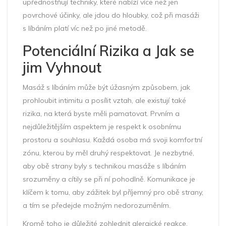
upřednostňují techniky, které nabízí více než jen
povrchové účinky, ale jdou do hloubky, což při masáži
s líbáním platí víc než po jiné metodě.
Potenciální Rizika a Jak se
jim Vyhnout
Masáž s líbáním může být úžasným způsobem, jak
prohloubit intimitu a posílit vztah, ale existují také
rizika, na která byste měli pamatovat. Prvním a
nejdůležitějším aspektem je respekt k osobnímu
prostoru a souhlasu. Každá osoba má svoji komfortní
zónu, kterou by měl druhý respektovat. Je nezbytné,
aby obě strany byly s technikou masáže s líbáním
srozuměny a cítily se při ní pohodlně. Komunikace je
klíčem k tomu, aby zážitek byl příjemný pro obě strany,
a tím se předejde možným nedorozuměním.
Kromě toho je důležité zohlednit alergické reakce,