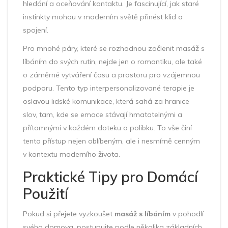
hledání a oceňování kontaktu. Je fascinující, jak staré
instinkty mohou v moderním světě přinést klid a
spojení.
Pro mnohé páry, které se rozhodnou začlenit masáž s
líbáním do svých rutin, nejde jen o romantiku, ale také
o záměrné vytváření času a prostoru pro vzájemnou
podporu. Tento typ interpersonalizované terapie je
oslavou lidské komunikace, která sahá za hranice
slov, tam, kde se emoce stávají hmatatelnými a
přítomnými v každém doteku a polibku. To vše činí
tento přístup nejen oblíbeným, ale i nesmírně cenným
v kontextu moderního života.
Praktické Tipy pro Domácí
Použití
Pokud si přejete vyzkoušet
masáž s líbáním
v pohodlí
svého domova, postupujte podle několika základních