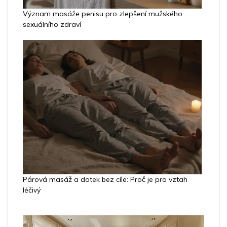
Význam masáže penisu pro zlepšení mužského
sexuálního zdraví
Párová masáž a dotek bez cíle: Proč je pro vztah
léčivý