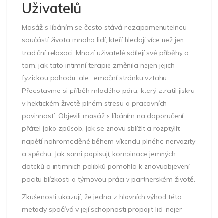
Uživatelů
Masáž s líbáním se často stává nezapomenutelnou
součástí života mnoha lidí, kteří hledají více než jen
tradiční relaxaci. Mnozí uživatelé sdílejí své příběhy o
tom, jak tato intimní terapie změnila nejen jejich
fyzickou pohodu, ale i emoční stránku vztahu.
Představme si příběh mladého páru, který ztratil jiskru
v hektickém životě plném stresu a pracovních
povinností. Objevili masáž s líbáním na doporučení
přátel jako způsob, jak se znovu sblížit a rozptýlit
napětí nahromaděné během víkendu plného nervozity
a spěchu. Jak sami popisují, kombinace jemných
doteků a intimních polibků pomohla k znovuobjevení
pocitu blízkosti a týmovou práci v partnerském životě.
Zkušenosti ukazují, že jedna z hlavních výhod této
metody spočívá v její schopnosti propojit lidi nejen