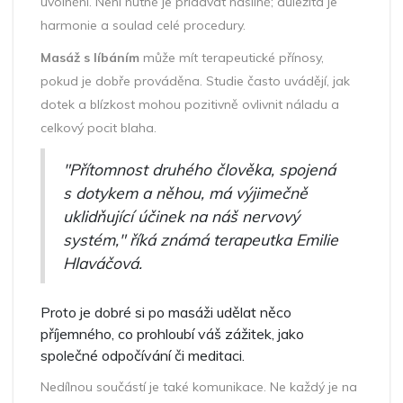
uvolnění. Není nutné je přidávat násilně; důležitá je
harmonie a soulad celé procedury.
Masáž s líbáním
může mít terapeutické přínosy,
pokud je dobře prováděna. Studie často uvádějí, jak
dotek a blízkost mohou pozitivně ovlivnit náladu a
celkový pocit blaha.
"Přítomnost druhého člověka, spojená
s dotykem a něhou, má výjimečně
uklidňující účinek na náš nervový
systém," říká známá terapeutka Emilie
Hlaváčová.
Proto je dobré si po masáži udělat něco
příjemného, co prohloubí váš zážitek, jako
společné odpočívání či meditaci.
Nedílnou součástí je také komunikace. Ne každý je na