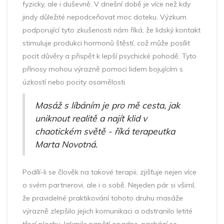
fyzicky, ale i duševně. V dnešní době je více než kdy
jindy důležité nepodceňovat moc doteku. Výzkum
podporující tyto zkušenosti nám říká, že lidský kontakt
stimuluje produkci hormonů štěstí, což může posílit
pocit důvěry a přispět k lepší psychické pohodě. Tyto
přínosy mohou výrazně pomoci lidem bojujícím s
úzkostí nebo pocity osamělosti.
Masáž s líbáním je pro mě cesta, jak
uniknout realitě a najít klid v
chaotickém světě - říká terapeutka
Marta Novotná.
Podílí-li se člověk na takové terapii, zjišťuje nejen více
o svém partnerovi, ale i o sobě. Nejeden pár si všiml,
že pravidelné praktikování tohoto druhu masáže
výrazně zlepšilo jejich komunikaci a odstranilo letité