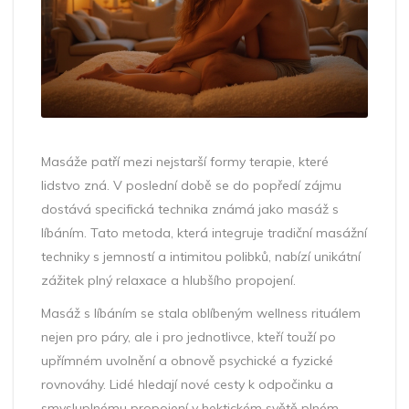
Masáže patří mezi nejstarší formy terapie, které
lidstvo zná. V poslední době se do popředí zájmu
dostává specifická technika známá jako masáž s
líbáním. Tato metoda, která integruje tradiční masážní
techniky s jemností a intimitou polibků, nabízí unikátní
zážitek plný relaxace a hlubšího propojení.
Masáž s líbáním se stala oblíbeným wellness rituálem
nejen pro páry, ale i pro jednotlivce, kteří touží po
upřímném uvolnění a obnově psychické a fyzické
rovnováhy. Lidé hledají nové cesty k odpočinku a
smysluplnému propojení v hektickém světě plném