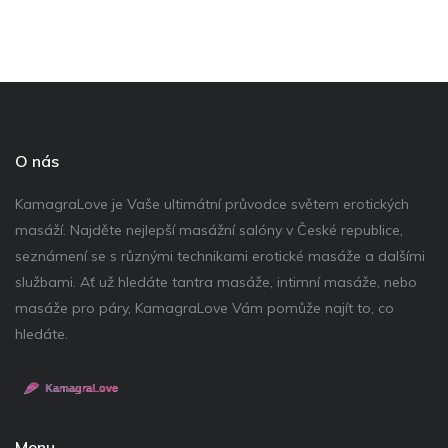
O nás
KamagraLove je Vaše ultimátní průvodce světem erotických
masáží. Najděte nejlepší masážní salóny v České republice,
seznámení se s různými technikami erotické masáže a dalšími
službami. Ať už hledáte tantra masáže, intimní masáže, nebo
masáže pro páry, KamagraLove Vám pomůže najít to, co
hledáte.
Menu