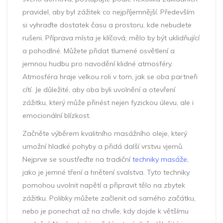
pravidel, aby byl zážitek co nejpříjemnější. Především
si vyhraďte dostatek času a prostoru, kde nebudete
rušeni. Příprava místa je klíčová; mělo by být uklidňující
a pohodlné. Můžete přidat tlumené osvětlení a
jemnou hudbu pro navodění klidné atmosféry.
Atmosféra hraje velkou roli v tom, jak se oba partneři
cítí. Je důležité, aby oba byli uvolnění a otevření
zážitku, který může přinést nejen fyzickou úlevu, ale i
emocionální blízkost.
Začněte výběrem kvalitního masážního oleje, který
umožní hladké pohyby a přidá další vrstvu vjemů.
Nejprve se soustřeďte na tradiční
techniky masáže
,
jako je jemné tření a hnětení svalstva. Tyto techniky
pomohou uvolnit napětí a připravit tělo na zbytek
zážitku. Polibky můžete začlenit od samého začátku,
nebo je ponechat až na chvíle, kdy dojde k většímu