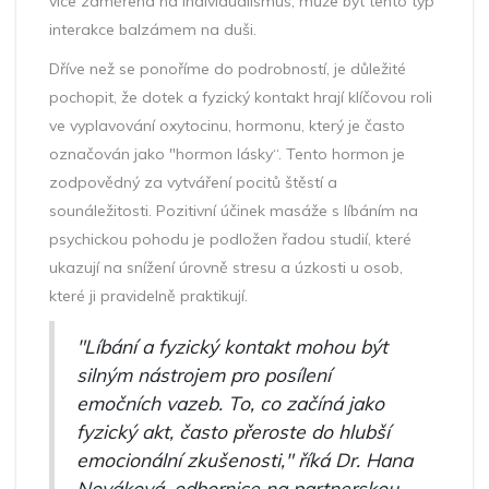
více zaměřená na individualismus, může být tento typ
interakce balzámem na duši.
Dříve než se ponoříme do podrobností, je důležité
pochopit, že dotek a fyzický kontakt hrají klíčovou roli
ve vyplavování oxytocinu, hormonu, který je často
označován jako "hormon lásky“. Tento hormon je
zodpovědný za vytváření pocitů štěstí a
sounáležitosti. Pozitivní účinek masáže s líbáním na
psychickou pohodu je podložen řadou studií, které
ukazují na snížení úrovně stresu a úzkosti u osob,
které ji pravidelně praktikují.
"Líbání a fyzický kontakt mohou být
silným nástrojem pro posílení
emočních vazeb. To, co začíná jako
fyzický akt, často přeroste do hlubší
emocionální zkušenosti," říká Dr. Hana
Nováková, odbornice na partnerskou