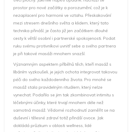
třecí plochy. Jakmile napětí opadne, nachází se
prostor pro nové začátky a porozumění, což je k
nezaplacení pro harmonii ve vztahu. Přeskakování
mezi stresem dnešního světa a klidem, který tato
technika přináší, je často již jen začátkem dlouhé
cesty k větší osobní i partnerské spokojenosti. Podat
ruku svému protivníkovi uvnitř sebe a svého partnera
je při takové masáži mnohem snazší.
Významným aspektem příběhů těch, kteří masáž s
líbáním vyzkoušeli, je jejich ochota integrovat takovou
péči do svého každodenního života. Pro mnohé se
masáž stala pravidelným rituálem, který nelze
vynechat. Podařilo se jim tak zkombinovat intimitu s
léčebnými účinky, které trvají mnohem déle než
samotná masáž. Vědomé rozhodnutí zaměřit se na
duševní i tělesné zdraví totiž přináší ovoce. Jak
dokládá průzkum v oblasti wellness, lidé