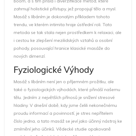
boom, a s tím přišla i diverzifikace metod, které
zahrnují holistické přístupy, jež propojují tělo a mysl.
Masáž s líbáním je dokonalým příkladem tohoto
trendu, ve kterém intimita hraje ústřední roli. Tato
metoda se tak stala nejen prostředkem k relaxaci, ale
i cestou ke zlepšení mezilidských vztahů a osobní
pohody, posouvající hranice klasické masáže do
nových dimenzí.
Fyziologické Výhody
Masáž s líbáním není jen o příjemném prožitku, ale
také o fyziologických výhodách, které přináší našemu
tělu. Jedním z největších přínosů je snížení stresové
hladiny. V dnešní době, kdy jsme čelili nekonečnému
proudu informací a povinností, je stres nepřítelem
číslo jedna, a tato masáž se jeví jako účinný nástroj ke
zmírnění jeho účinků. Vědecké studie opakovaně