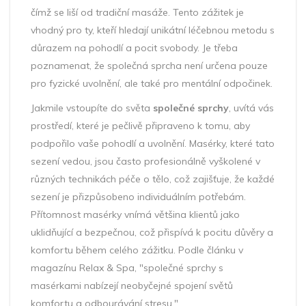
čímž se liší od tradiční masáže. Tento zážitek je
vhodný pro ty, kteří hledají unikátní léčebnou metodu s
důrazem na pohodlí a pocit svobody. Je třeba
poznamenat, že společná sprcha není určena pouze
pro fyzické uvolnění, ale také pro mentální odpočinek.
Jakmile vstoupíte do světa
společné sprchy
, uvítá vás
prostředí, které je pečlivě připraveno k tomu, aby
podpořilo vaše pohodlí a uvolnění. Masérky, které tato
sezení vedou, jsou často profesionálně vyškolené v
různých technikách péče o tělo, což zajišťuje, že každé
sezení je přizpůsobeno individuálním potřebám.
Přítomnost masérky vnímá většina klientů jako
uklidňující a bezpečnou, což přispívá k pocitu důvěry a
komfortu během celého zážitku. Podle článku v
magazínu Relax & Spa, "společné sprchy s
masérkami nabízejí neobyčejné spojení světů
komfortu a odbourávání stresu."