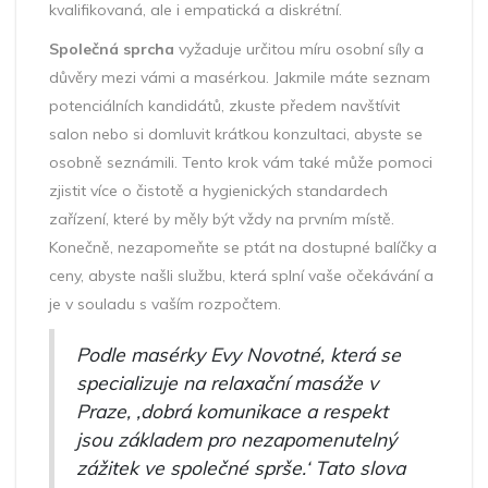
kvalifikovaná, ale i empatická a diskrétní.
Společná sprcha
vyžaduje určitou míru osobní síly a
důvěry mezi vámi a masérkou. Jakmile máte seznam
potenciálních kandidátů, zkuste předem navštívit
salon nebo si domluvit krátkou konzultaci, abyste se
osobně seznámili. Tento krok vám také může pomoci
zjistit více o čistotě a hygienických standardech
zařízení, které by měly být vždy na prvním místě.
Konečně, nezapomeňte se ptát na dostupné balíčky a
ceny, abyste našli službu, která splní vaše očekávání a
je v souladu s vaším rozpočtem.
Podle masérky Evy Novotné, která se
specializuje na relaxační masáže v
Praze, ‚dobrá komunikace a respekt
jsou základem pro nezapomenutelný
zážitek ve společné sprše.‘ Tato slova