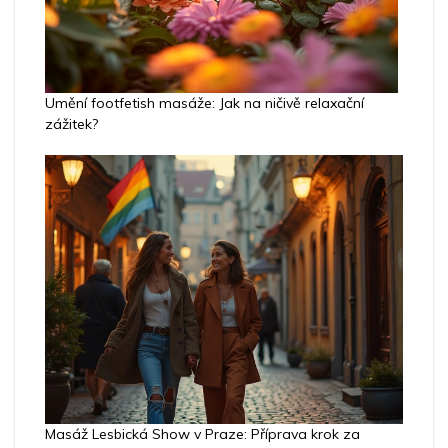
Umění footfetish masáže: Jak na ničivě relaxační
zážitek?
Masáž Lesbická Show v Praze: Příprava krok za