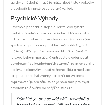
sprchy a následné masáže může zlepšit stav pokožky
a podpořit její pružnost a zdravý vzhled.
Psychické Výhody
Psychická pohoda je stejně důležitá jako fyzické
uvolnění. Společná sprcha může hrát klíčovou roli v
odbourávání stresu a usnadnění uvolnění. Společné
sprchování podporuje pocit bezpečí a důvěry, což
může být klíčovým faktorem pro hlubší a účinnější
relaxaci během masáže. Klienti často uvádějí pocit
osvobození od každodenních starostí, zatímco sprcha
poskytuje okamžiky soustředěného klidu a meditace.
Jak poznamenává známý odborník na wellness,
"Sprchování je pro tělo, to co je meditace pro mysl,
osvobozuje člověka od vnějšího stresu."
Důležité je, aby se lidé cítili uvolněně a
bezpečně ve vlastní kůži, což společná