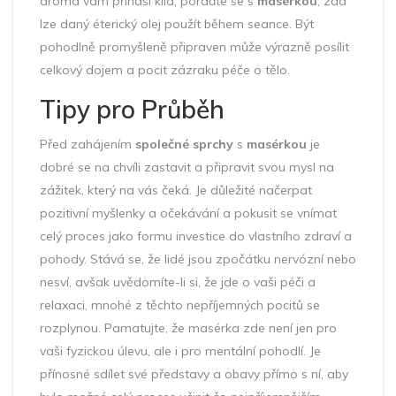
aroma vám přináší klid, poraďte se s
masérkou
, zda
lze daný éterický olej použít během seance. Být
pohodlně promyšleně připraven může výrazně posílit
celkový dojem a pocit zázraku péče o tělo.
Tipy pro Průběh
Před zahájením
společné sprchy
s
masérkou
je
dobré se na chvíli zastavit a připravit svou mysl na
zážitek, který na vás čeká. Je důležité načerpat
pozitivní myšlenky a očekávání a pokusit se vnímat
celý proces jako formu investice do vlastního zdraví a
pohody. Stává se, že lidé jsou zpočátku nervózní nebo
nesví, avšak uvědomíte-li si, že jde o vaši péči a
relaxaci, mnohé z těchto nepříjemných pocitů se
rozplynou. Pamatujte, že masérka zde není jen pro
vaši fyzickou úlevu, ale i pro mentální pohodlí. Je
přínosné sdílet své představy a obavy přímo s ní, aby