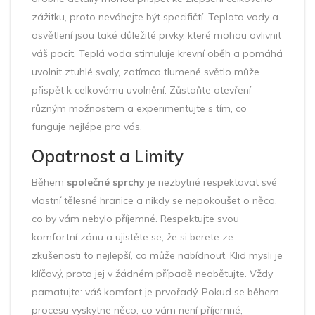
zážitku, proto neváhejte být specifičtí. Teplota vody a
osvětlení jsou také důležité prvky, které mohou ovlivnit
váš pocit. Teplá voda stimuluje krevní oběh a pomáhá
uvolnit ztuhlé svaly, zatímco tlumené světlo může
přispět k celkovému uvolnění. Zůstaňte otevření
různým možnostem a experimentujte s tím, co
funguje nejlépe pro vás.
Opatrnost a Limity
Během
společné sprchy
je nezbytné respektovat své
vlastní tělesné hranice a nikdy se nepokoušet o něco,
co by vám nebylo příjemné. Respektujte svou
komfortní zónu a ujistěte se, že si berete ze
zkušenosti to nejlepší, co může nabídnout. Klid mysli je
klíčový, proto jej v žádném případě neobětujte. Vždy
pamatujte: váš komfort je prvořadý. Pokud se během
procesu vyskytne něco, co vám není příjemné,