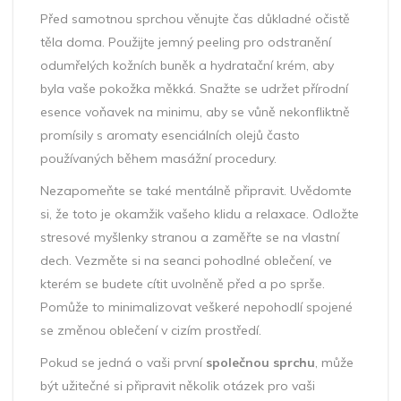
Před samotnou sprchou věnujte čas důkladné očistě
těla doma. Použijte jemný peeling pro odstranění
odumřelých kožních buněk a hydratační krém, aby
byla vaše pokožka měkká. Snažte se udržet přírodní
esence voňavek na minimu, aby se vůně nekonfliktně
promísily s aromaty esenciálních olejů často
používaných během masážní procedury.
Nezapomeňte se také mentálně připravit. Uvědomte
si, že toto je okamžik vašeho klidu a relaxace. Odložte
stresové myšlenky stranou a zaměřte se na vlastní
dech. Vezměte si na seanci pohodlné oblečení, ve
kterém se budete cítit uvolněně před a po sprše.
Pomůže to minimalizovat veškeré nepohodlí spojené
se změnou oblečení v cizím prostředí.
Pokud se jedná o vaši první
společnou sprchu
, může
být užitečné si připravit několik otázek pro vaši