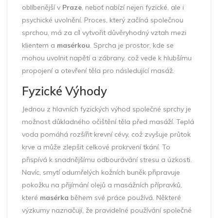
oblíbenější v
Praze
, neboť nabízí nejen fyzické, ale i
psychické uvolnění. Proces, který začíná společnou
sprchou, má za cíl vytvořit důvěryhodný vztah mezi
klientem a
masérkou
. Sprcha je prostor, kde se
mohou uvolnit napětí a zábrany, což vede k hlubšímu
propojení a otevření těla pro následující masáž.
Fyzické Výhody
Jednou z hlavních fyzických výhod společné sprchy je
možnost důkladného očištění těla před masáží. Teplá
voda pomáhá rozšířit krevní cévy, což zvyšuje průtok
krve a může zlepšit celkové prokrvení tkání. To
přispívá k snadnějšímu odbourávání stresu a úzkosti.
Navíc, smytí odumřelých kožních buněk připravuje
pokožku na přijímání olejů a masážních přípravků,
které
masérka
během své práce používá. Některé
výzkumy naznačují, že pravidelné používání společné