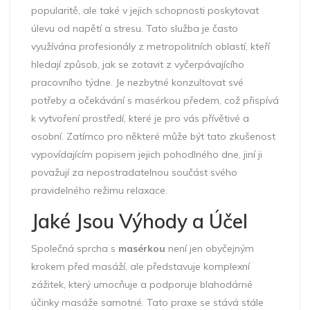
popularitě, ale také v jejich schopnosti poskytovat
úlevu od napětí a stresu. Tato služba je často
využívána profesionály z metropolitních oblastí, kteří
hledají způsob, jak se zotavit z vyčerpávajícího
pracovního týdne. Je nezbytné konzultovat své
potřeby a očekávání s masérkou předem, což přispívá
k vytvoření prostředí, které je pro vás přívětivé a
osobní. Zatímco pro některé může být tato zkušenost
vypovídajícím popisem jejich pohodlného dne, jiní ji
považují za nepostradatelnou součást svého
pravidelného režimu relaxace.
Jaké Jsou Výhody a Účel
Společná sprcha s
masérkou
není jen obyčejným
krokem před masáží, ale představuje komplexní
zážitek, který umocňuje a podporuje blahodárné
účinky masáže samotné. Tato praxe se stává stále