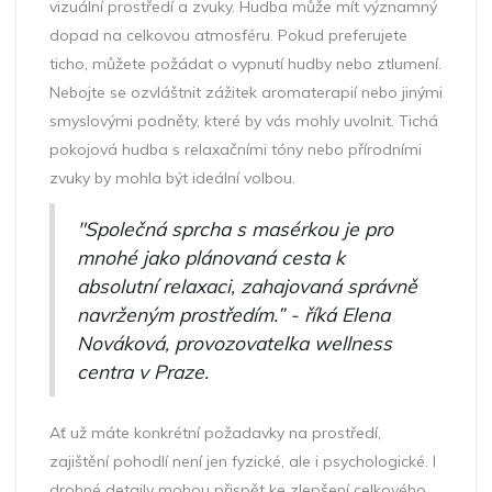
vizuální prostředí a zvuky. Hudba může mít významný
dopad na celkovou atmosféru. Pokud preferujete
ticho, můžete požádat o vypnutí hudby nebo ztlumení.
Nebojte se ozvláštnit zážitek aromaterapií nebo jinými
smyslovými podněty, které by vás mohly uvolnit. Tichá
pokojová hudba s relaxačními tóny nebo přírodními
zvuky by mohla být ideální volbou.
"Společná sprcha s masérkou je pro
mnohé jako plánovaná cesta k
absolutní relaxaci, zahajovaná správně
navrženým prostředím.” - říká Elena
Nováková, provozovatelka wellness
centra v Praze.
Ať už máte konkrétní požadavky na prostředí,
zajištění pohodlí není jen fyzické, ale i psychologické. I
drobné detaily mohou přispět ke zlepšení celkového