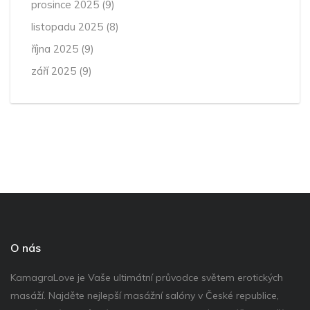
prosince 2025
(9)
listopadu 2025
(8)
října 2025
(9)
září 2025
(9)
O nás
KamagraLove je Vaše ultimátní průvodce světem erotických
masáží. Najděte nejlepší masážní salóny v České republice,