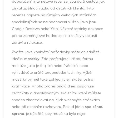
doporučení, internetové recenze jsou další cestou, jak
získat zpětnou vazbu od ostatních klientů. Tyto
recenze najdete na různých webových stránkách
specializujících se na hodnocení služeb, jako jsou
Google Reviews nebo Yelp. Některé stránky dokonce
přímo zaměřují své hodnocení na služby v oblasti
zdraví a relaxace.
Zvažte, jaké konkrétní požadavky máte ohledně té
ideální
masérky
. Zda preferujete určitou formu
masáže, jako je thajská nebo švédská, nebo
vyhledáváte určité terapeutické techniky. Výběr
masérky by měl také zohlednit její zkušenosti a
kvalifikace. Mnoho profesionálů dnes disponuje
certifikáty a absolvovanými školeními, které můžete
snadno zkontrolovat na jejich webových stránkách
nebo při osobním rozhovoru. Pokud jde o
společnou
sprchu
, je důležité, aby masérka byla nejen