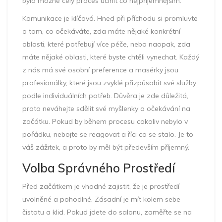
bylo možné celý proces učinit čo nejpříjemnějším.
Komunikace je klíčová. Hned při příchodu si promluvte
o tom, co očekáváte, zda máte nějaké konkrétní
oblasti, které potřebují více péče, nebo naopak, zda
máte nějaké oblasti, které byste chtěli vynechat. Každý
z nás má své osobní preference a masérky jsou
profesionálky, které jsou zvyklé přizpůsobit své služby
podle individuálních potřeb. Důvěra je zde důležitá,
proto neváhejte sdělit své myšlenky a očekávání na
začátku. Pokud by během procesu cokoliv nebylo v
pořádku, nebojte se reagovat a říci co se stalo. Je to
váš zážitek, a proto by měl být především příjemný.
Volba Správného Prostředí
Před začátkem je vhodné zajistit, že je prostředí
uvolněné a pohodlné. Zásadní je mít kolem sebe
čistotu a klid. Pokud jdete do salonu, zaměřte se na