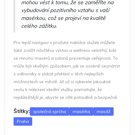
mohou vést k tomu, že se zaměříte na
vybudování pozitivního vztahu s vaší
masérkou, což se projeví na kvalitě
celého zážitku.
Pro lepší navigaci v pražské nabídce služeb můžete
také zvážit návštěvu výstav a wellness veletrhů, kde
se mnoho masérů a salonů prezentuje veřejnosti. To
může být skvělým způsobem, jak se osobně seznámit
s odborníky a získat přehled o těch nejlepších
možnostech ve městě. Ať už si vyberete jakoukoli
cestu k nalezení ideální služby, pamatujte, že
nejdůležitější je, abyste se cítili pohodlně a bezpečně.
Štítky:
společná sprcha
masérka
masáž
Praha