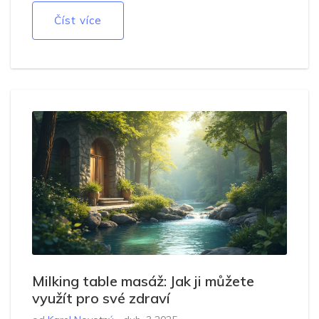
nové prvky. Pomůžeme vám pochopit, co z footjob
Číst více
masáže dělá umění.
Milking table masáž: Jak ji můžete
využít pro své zdraví