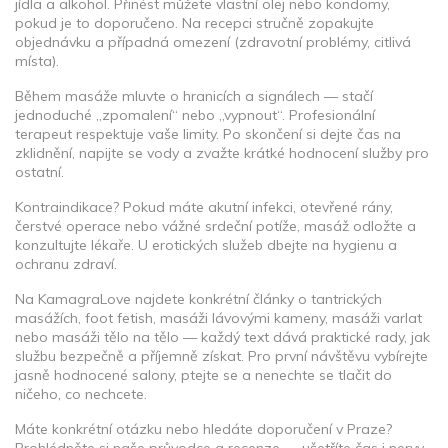
jídla a alkohol. Přinést můžete vlastní olej nebo kondomy,
pokud je to doporučeno. Na recepci stručně zopakujte
objednávku a případná omezení (zdravotní problémy, citlivá
místa).
Během masáže mluvte o hranicích a signálech — stačí
jednoduché „zpomalení“ nebo „vypnout“. Profesionální
terapeut respektuje vaše limity. Po skončení si dejte čas na
zklidnění, napijte se vody a zvažte krátké hodnocení služby pro
ostatní.
Kontraindikace? Pokud máte akutní infekci, otevřené rány,
čerstvé operace nebo vážné srdeční potíže, masáž odložte a
konzultujte lékaře. U erotických služeb dbejte na hygienu a
ochranu zdraví.
Na KamagraLove najdete konkrétní články o tantrických
masážích, foot fetish, masáži lávovými kameny, masáži varlat
nebo masáži tělo na tělo — každý text dává praktické rady, jak
službu bezpečně a příjemně získat. Pro první návštěvu vybírejte
jasně hodnocené salony, ptejte se a nenechte se tlačit do
ničeho, co nechcete.
Máte konkrétní otázku nebo hledáte doporučení v Praze?