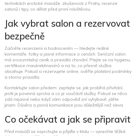
technikách erotické masáže, zkušenosti z Prahy, recenze
salonů i tipy, co dělat před první návštěvou.
Jak vybrat salon a rezervovat
bezpečně
Začněte recenzemi a hodnocením — hledejte reálné
komentáře, fotky a jasné informace o cenách. Seriózní salon
má srozumitelný ceník a pravidla chování. Ptejte se na hygienu,
certifikace masérek/masérů a na to, co přesně služba
obsahuje. Pokud si rezervujete online, ověřte platební podmínky
a storno pravidla.
Kontaktujte salon předem: zeptejte se, jak probíhá přivítání,
jestli je povinná sprcha a co je součástí služby. Pokud se něco
zdá nejasné nebo když vám odpověď zní vyhýbavě, jděte
jinam. Důvěra a jasná komunikace jsou důležitější než sleva.
Co očekávat a jak se připravit
Před masáží se osprchujte a přijďte v klidu — vynechte těžká