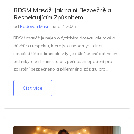
BDSM Masáž: Jak na ni Bezpečně a
Respektujícím Způsobem
od
Radovan Musil
úno, 4 2025
BDSM masáž je nejen o fyzickém doteku, ale také o
důvěře a respektu, které jsou neodmyslitelnou
součástí této intimní aktivity. Je důležité chápat nejen
techniky, ale i hranice a bezpečnostní opatření pro
zajištění bezpečného a příjemného zážitku pro
všechny zúčastněné. Správné použití uzlů,
komunikační strategie a pochopení lidského těla hrají
Číst více
klíčovou roli při provádění BDSM masáží. Článek
nabízí rady a tipy, jak tento druh masáže provádět s
citem, respektovaním potřeb a pohodlím partnera.