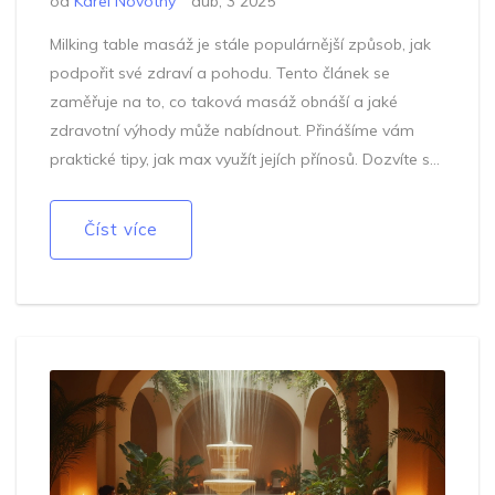
od
Karel Novotný
dub, 3 2025
Milking table masáž je stále populárnější způsob, jak
podpořit své zdraví a pohodu. Tento článek se
zaměřuje na to, co taková masáž obnáší a jaké
zdravotní výhody může nabídnout. Přinášíme vám
praktické tipy, jak max využít jejích přínosů. Dozvíte se,
jak funguje a proč by mohla být zajímavou volbou i
pro vás. Pokud hledáte nový způsob relaxace, milking
Číst více
table masáž by mohla stát za vyzkoušení.