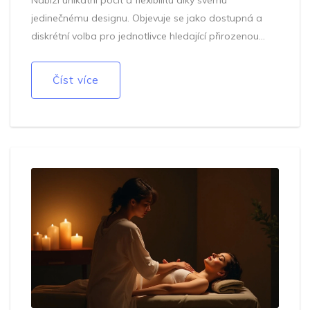
Nabízí unikátní pocit a flexibilitu díky svému
jedinečnému designu. Objevuje se jako dostupná a
diskrétní volba pro jednotlivce hledající přirozenou
formu relaxace. V článku prozkoumáme, proč se
tento produkt stal tak populárním a jak může změnit
Číst více
váš pohled na osobní pohodu. Přidáme také užitečné
tipy, jak si masáž co nejvíce užít.