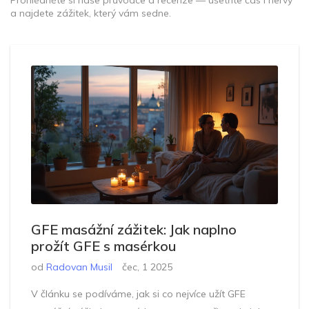
Prohlédněte si naše průvodce a recenze — ušetříte čas i nervy
a najdete zážitek, který vám sedne.
GFE masážní zážitek: Jak naplno
prožít GFE s masérkou
od
Radovan Musil
čec, 1 2025
V článku se podíváme, jak si co nejvíce užít GFE