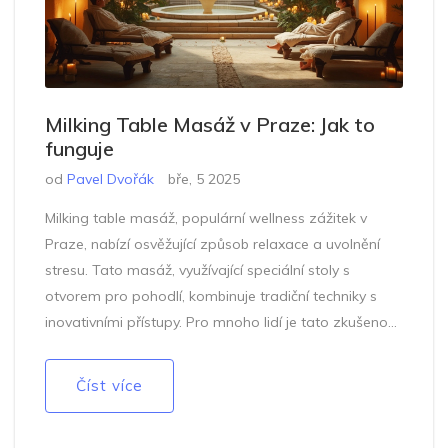
Milking Table Masáž v Praze: Jak to
funguje
od
Pavel Dvořák
bře, 5 2025
Milking table masáž, populární wellness zážitek v
Praze, nabízí osvěžující způsob relaxace a uvolnění
stresu. Tato masáž, využívající speciální stoly s
otvorem pro pohodlí, kombinuje tradiční techniky s
inovativními přístupy. Pro mnoho lidí je tato zkušenost
nejen fyzickou relaxací, ale i cestou k psychické
pohodě. Prozkoumáme, jak tento populární koncept
Číst více
funguje, co můžete očekávat a jak si vybrat
správného maséra.