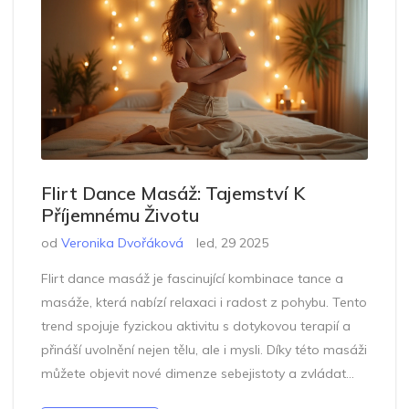
Flirt Dance Masáž: Tajemství K
Příjemnému Životu
od
Veronika Dvořáková
led, 29 2025
Flirt dance masáž je fascinující kombinace tance a
masáže, která nabízí relaxaci i radost z pohybu. Tento
trend spojuje fyzickou aktivitu s dotykovou terapií a
přináší uvolnění nejen tělu, ale i mysli. Díky této masáži
můžete objevit nové dimenze sebejistoty a zvládat
stresové situace snadněji. Naučte se, jak změnit svůj