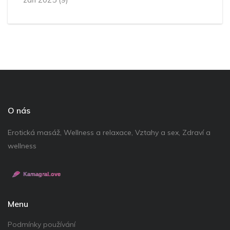
O nás
Erotická masáž, Wellness a relaxace, Vztahy a sex, Zdraví a
wellness
Menu
Podmínky používání