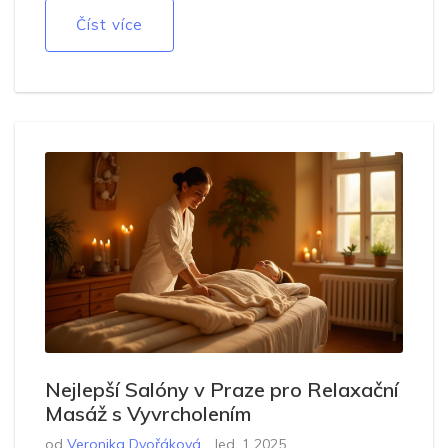
pohled na tělesnou relaxaci a vytvořit krok do nového
Číst více
kreativního života.
Nejlepší Salóny v Praze pro Relaxační
Masáž s Vyvrcholením
od
Veronika Dvořáková
led, 1 2025