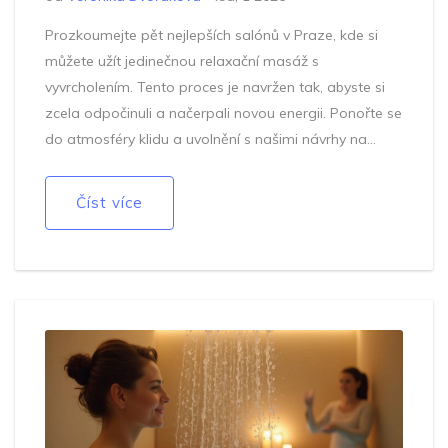
Prozkoumejte pět nejlepších salónů v Praze, kde si
můžete užít jedinečnou relaxační masáž s
vyvrcholením. Tento proces je navržen tak, abyste si
zcela odpočinuli a načerpali novou energii. Ponořte se
do atmosféry klidu a uvolnění s našimi návrhy na
místa, která stojí za to navštívit. Tato místa nejenže
nabízejí kvalitní služby, ale také zajímavé zážitky.
Číst více
Objevte, jak najít ten správný salón, který odpovídá
vašim potřebám.