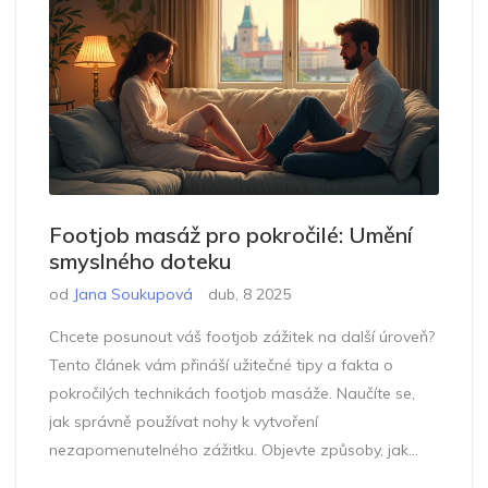
Footjob masáž pro pokročilé: Umění
smyslného doteku
od
Jana Soukupová
dub, 8 2025
Chcete posunout váš footjob zážitek na další úroveň?
Tento článek vám přináší užitečné tipy a fakta o
pokročilých technikách footjob masáže. Naučíte se,
jak správně používat nohy k vytvoření
nezapomenutelného zážitku. Objevte způsoby, jak
zlepšit svou techniku a přidat do vašeho repertoáru