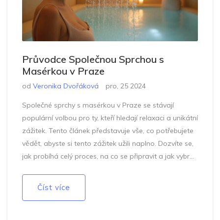
Průvodce Společnou Sprchou s
Masérkou v Praze
od
Veronika Dvořáková
pro, 25 2024
Společné sprchy s masérkou v Praze se stávají
populární volbou pro ty, kteří hledají relaxaci a unikátní
zážitek. Tento článek představuje vše, co potřebujete
vědět, abyste si tento zážitek užili naplno. Dozvíte se,
jak probíhá celý proces, na co se připravit a jak vybrat
tu nejlepší službu pro vás. Nabízíme také několik tipů,
které vám pomohou vyhnout se případným trapným
Číst více
situacím.