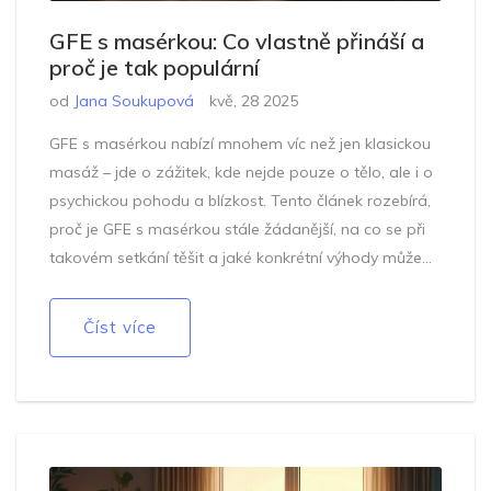
GFE s masérkou: Co vlastně přináší a
proč je tak populární
od
Jana Soukupová
kvě, 28 2025
GFE s masérkou nabízí mnohem víc než jen klasickou
masáž – jde o zážitek, kde nejde pouze o tělo, ale i o
psychickou pohodu a blízkost. Tento článek rozebírá,
proč je GFE s masérkou stále žádanější, na co se při
takovém setkání těšit a jaké konkrétní výhody může
tento přístup přinést. Získáš tipy, jak poznat kvalitní
službu a co si pohlídat při výběru masérky. Vysvětlíme
Číst více
různé aspekty GFE přístupu v masáži i to, jak může
pozitivně ovlivnit tvůj každodenní život.