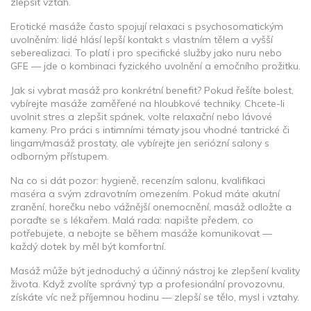
zlepšit vztah.
Erotické masáže často spojují relaxaci s psychosomatickým
uvolněním: lidé hlásí lepší kontakt s vlastním tělem a vyšší
seberealizaci. To platí i pro specifické služby jako nuru nebo
GFE — jde o kombinaci fyzického uvolnění a emočního prožitku.
Jak si vybrat masáž pro konkrétní benefit? Pokud řešíte bolest,
vybírejte masáže zaměřené na hloubkové techniky. Chcete-li
uvolnit stres a zlepšit spánek, volte relaxační nebo lávové
kameny. Pro práci s intimními tématy jsou vhodné tantrické či
lingam/masáž prostaty, ale vybírejte jen seriózní salony s
odborným přístupem.
Na co si dát pozor: hygieně, recenzím salonu, kvalifikaci
maséra a svým zdravotním omezením. Pokud máte akutní
zranění, horečku nebo vážnější onemocnění, masáž odložte a
poraďte se s lékařem. Malá rada: napište předem, co
potřebujete, a nebojte se během masáže komunikovat —
každý dotek by měl být komfortní.
Masáž může být jednoduchý a účinný nástroj ke zlepšení kvality
života. Když zvolíte správný typ a profesionální provozovnu,
získáte víc než příjemnou hodinu — zlepší se tělo, mysl i vztahy.