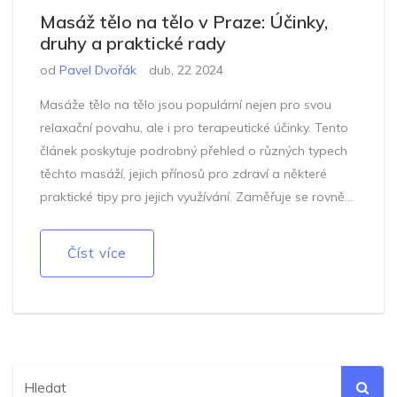
Masáž tělo na tělo v Praze: Účinky,
druhy a praktické rady
od
Pavel Dvořák
dub, 22 2024
Masáže tělo na tělo jsou populární nejen pro svou
relaxační povahu, ale i pro terapeutické účinky. Tento
článek poskytuje podrobný přehled o různých typech
těchto masáží, jejich přínosů pro zdraví a některé
praktické tipy pro jejich využívání. Zaměřuje se rovněž
na specifika provádění a přínosy masáží tělo na tělo v
kontextu současného životního stylu v Praze.
Číst více