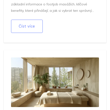
základní informace o footjob masážích, klíčové
benefity, které přinášejí, a jak si vybrat ten správný
masážní salon v Praze. Doporučuje se pro ty, kteří
hledají netradiční způsoby relaxace a zlepšení
Číst více
fyzického i duševního zdraví.