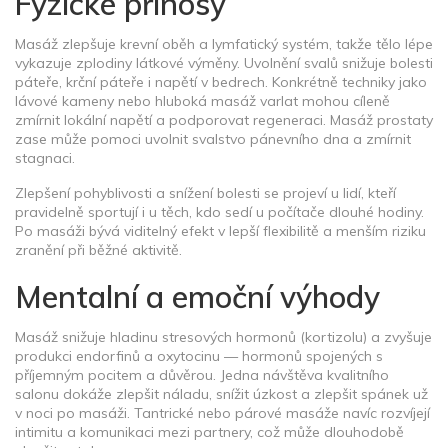
Fyzické přínosy
Masáž zlepšuje krevní oběh a lymfatický systém, takže tělo lépe
vykazuje zplodiny látkové výměny. Uvolnění svalů snižuje bolesti
páteře, krční páteře i napětí v bedrech. Konkrétně techniky jako
lávové kameny nebo hluboká masáž varlat mohou cíleně
zmírnit lokální napětí a podporovat regeneraci. Masáž prostaty
zase může pomoci uvolnit svalstvo pánevního dna a zmírnit
stagnaci.
Zlepšení pohyblivosti a snížení bolesti se projeví u lidí, kteří
pravidelně sportují i u těch, kdo sedí u počítače dlouhé hodiny.
Po masáži bývá viditelný efekt v lepší flexibilitě a menším riziku
zranění při běžné aktivitě.
Mentalní a emoční výhody
Masáž snižuje hladinu stresových hormonů (kortizolu) a zvyšuje
produkci endorfinů a oxytocinu — hormonů spojených s
příjemným pocitem a důvěrou. Jedna návštěva kvalitního
salonu dokáže zlepšit náladu, snížit úzkost a zlepšit spánek už
v noci po masáži. Tantrické nebo párové masáže navíc rozvíjejí
intimitu a komunikaci mezi partnery, což může dlouhodobě