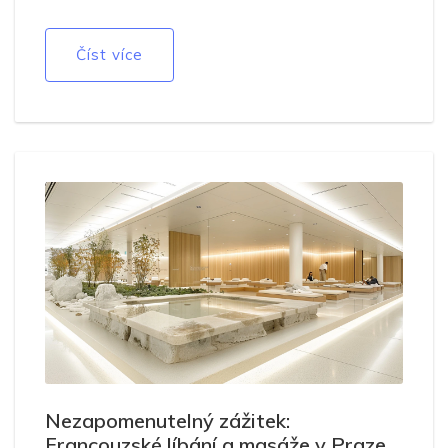
a co očekávat.
Číst více
Nezapomenutelný zážitek:
Francouzské líbání a masáže v Praze