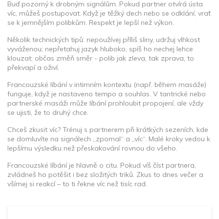
Buď pozorný k drobným signálům. Pokud partner otvírá ústa
víc, můžeš postupovat. Když je těžký dech nebo se odklání, vrať
se k jemnějším polibkům. Respekt je lepší než výkon.
Několik technických tipů: nepoužívej příliš sliny, udržuj vlhkost
vyváženou; nepřetahuj jazyk hluboko, spíš ho nechej lehce
klouzat; občas změň směr - polib jak zleva, tak zprava, to
překvapí a oživí.
Francouzské líbání v intimním kontextu (např. během masáže)
funguje, když je nastaveno tempo a souhlas. V tantrické nebo
partnerské masáži může líbání prohloubit propojení, ale vždy
se ujisti, že to druhý chce.
Chceš zkusit víc? Trénuj s partnerem při krátkých sezeních, kde
se domluvíte na signálech „zpomal“ a „víc“. Malé kroky vedou k
lepšímu výsledku než přeskakování rovnou do všeho.
Francouzské líbání je hlavně o citu. Pokud víš číst partnera,
zvládneš ho potěšit i bez složitých triků. Zkus to dnes večer a
všímej si reakcí – to ti řekne víc než tisíc rad.