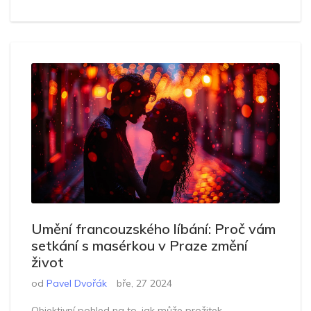
Umění francouzského líbání: Proč vám
setkání s masérkou v Praze změní
život
od
Pavel Dvořák
bře, 27 2024
Objektivní pohled na to, jak může prožitek