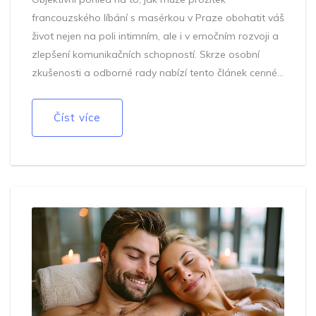
francouzského líbání s masérkou v Praze obohatit váš
život nejen na poli intimním, ale i v emočním rozvoji a
zlepšení komunikačních schopností. Skrze osobní
zkušenosti a odborné rady nabízí tento článek cenné
tipy, jak může být takové setkání přínosem pro
každého, kdo si přeje prohloubit své pochopení
Číst více
intimity a mezilidských vztahů.