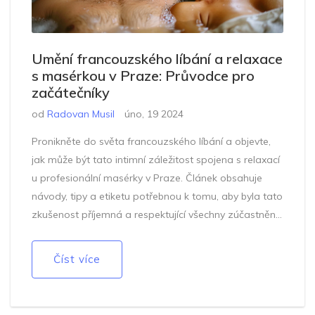
Umění francouzského líbání a relaxace
s masérkou v Praze: Průvodce pro
začátečníky
od
Radovan Musil
úno, 19 2024
Pronikněte do světa francouzského líbání a objevte,
jak může být tato intimní záležitost spojena s relaxací
u profesionální masérky v Praze. Článek obsahuje
návody, tipy a etiketu potřebnou k tomu, aby byla tato
zkušenost příjemná a respektující všechny zúčastněné.
Zahrnuje i praktické informace o selekci správné
masérky a jak správně kombinovat líbání s relaxační
Číst více
masáží v historickém městě Praha.