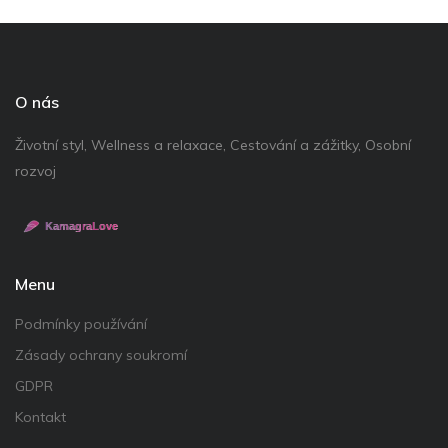
O nás
Životní styl, Wellness a relaxace, Cestování a zážitky, Osobní
rozvoj
Menu
Podmínky používání
Zásady ochrany soukromí
GDPR
Kontakt