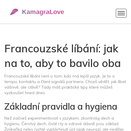
Francouzské líbání: jak
na to, aby to bavilo oba
Francouzské líbání není o tom, kdo má lepší jazyk. Je to o
tempu, kontaktu a čtení signálů partnera. Chceš vědět, jak líbat
vášnivě, ale citlivě? Tady máš praktické tipy, které můžeš
vyzkoušet hned dnes.
Základní pravidla a hygiena
Než začneš experimentovat s jazykem, zkontroluj dech a
hygienu. Čerstvý dech, čisté rty a zdravé dásně jsou základ.
Žvýkačka nebo rychlé vypláchnutí úst nijak neurazí, ale nedělej