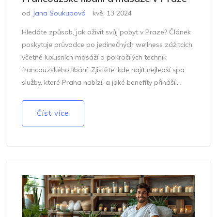
od
Jana Soukupová
kvě, 13 2024
Hledáte způsob, jak oživit svůj pobyt v Praze? Článek
poskytuje průvodce po jedinečných wellness zážitcích,
včetně luxusních masáží a pokročilých technik
francouzského líbání. Zjistěte, kde najít nejlepší spa
služby, které Praha nabízí, a jaké benefity přináší
kombinace relaxačních masáží a osobní blízkosti.
Přináší praktické tipy pro maximální užitek z těchto
Číst více
exkluzivních služeb.