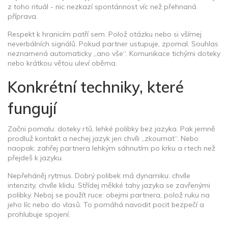
z toho rituál - nic nezkazí spontánnost víc než přehnaná
příprava.
Respekt k hranicím patří sem. Polož otázku nebo si všímej
neverbálních signálů. Pokud partner ustupuje, zpomal. Souhlas
neznamená automaticky „ano vše“. Komunikace tichými doteky
nebo krátkou větou uleví oběma.
Konkrétní techniky, které
fungují
Začni pomalu: doteky rtů, lehké polibky bez jazyka. Pak jemně
prodluž kontakt a nechej jazyk jen chvíli „zkoumat“. Nebo
naopak: zahřej partnera lehkým sáhnutím po krku a rtech než
přejdeš k jazyku.
Nepřeháněj rytmus. Dobrý polibek má dynamiku: chvíle
intenzity, chvíle klidu. Střídej měkké tahy jazyka se zavřenými
polibky. Neboj se použít ruce: obejmi partnera, polož ruku na
jeho líc nebo do vlasů. To pomáhá navodit pocit bezpečí a
prohlubuje spojení.