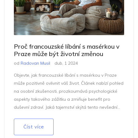
Proč francouzské líbání s masérkou v
Praze může být životní změnou
od
Radovan Musil
dub, 1 2024
Objevte, jak francouzské líbání s masérkou v Praze
může pozitivně ovlivnit váš život. Článek nabízí pohled
na osobní zkušenosti, prozkoumává psychologické
aspekty takového zážitku a zmiňuje benefit pro
duševní zdraví. Jaká tajemství skýtá tento nevšední
zážitek a proč byste měli zvážit jeho zařazení do vaší
bucket list?
Číst více