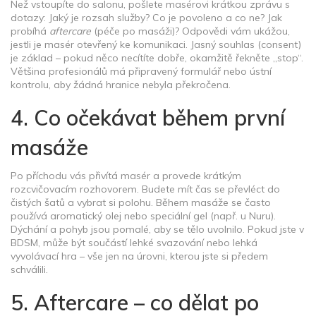
Než vstoupíte do salonu, pošlete masérovi krátkou zprávu s
dotazy: Jaký je rozsah služby? Co je povoleno a co ne? Jak
probíhá
aftercare
(péče po masáži)? Odpovědi vám ukážou,
jestli je masér otevřený ke komunikaci. Jasný souhlas (consent)
je základ – pokud něco necítíte dobře, okamžitě řekněte „stop“.
Většina profesionálů má připravený formulář nebo ústní
kontrolu, aby žádná hranice nebyla překročena.
4. Co očekávat během první
masáže
Po příchodu vás přivítá masér a provede krátkým
rozcvičovacím rozhovorem. Budete mít čas se převléct do
čistých šatů a vybrat si polohu. Během masáže se často
používá aromatický olej nebo speciální gel (např. u Nuru).
Dýchání a pohyb jsou pomalé, aby se tělo uvolnilo. Pokud jste v
BDSM, může být součástí lehké svazování nebo lehká
vyvolávací hra – vše jen na úrovni, kterou jste si předem
schválili.
5. Aftercare – co dělat po