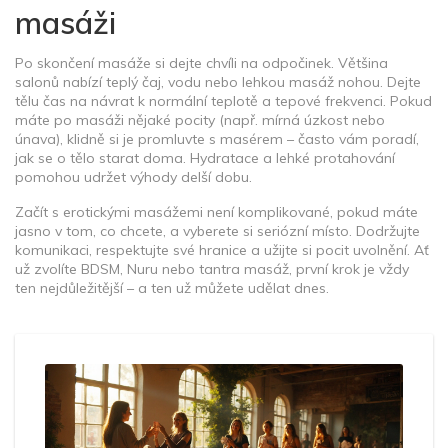
masáži
Po skončení masáže si dejte chvíli na odpočinek. Většina
salonů nabízí teplý čaj, vodu nebo lehkou masáž nohou. Dejte
tělu čas na návrat k normální teplotě a tepové frekvenci. Pokud
máte po masáži nějaké pocity (např. mírná úzkost nebo
únava), klidně si je promluvte s masérem – často vám poradí,
jak se o tělo starat doma. Hydratace a lehké protahování
pomohou udržet výhody delší dobu.
Začít s erotickými masážemi není komplikované, pokud máte
jasno v tom, co chcete, a vyberete si seriózní místo. Dodržujte
komunikaci, respektujte své hranice a užijte si pocit uvolnění. Ať
už zvolíte BDSM, Nuru nebo tantra masáž, první krok je vždy
ten nejdůležitější – a ten už můžete udělat dnes.