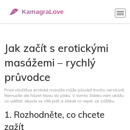
Jak začít s erotickými
masážemi – rychlý
průvodce
První návštěva erotické masáže může působit trochu nervózně.
Nemusíte ale házet hlavu do písku. V tomto článku vám ukážu,
co udělat, abyste se cítili jistě a získali co nejvíc ze zážitku.
1. Rozhodněte, co chcete
zažít