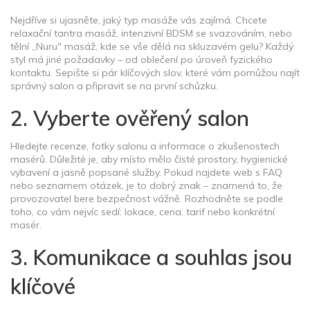
Nejdříve si ujasněte, jaký typ masáže vás zajímá. Chcete
relaxační tantra masáž, intenzivní BDSM se svazováním, nebo
tělní „Nuru" masáž, kde se vše dělá na skluzavém gelu? Každý
styl má jiné požadavky – od oblečení po úroveň fyzického
kontaktu. Sepište si pár klíčových slov, které vám pomůžou najít
správný salon a připravit se na první schůzku.
2. Vyberte ověřený salon
Hledejte recenze, fotky salonu a informace o zkušenostech
masérů. Důležité je, aby místo mělo čisté prostory, hygienické
vybavení a jasně popsané služby. Pokud najdete web s FAQ
nebo seznamem otázek, je to dobrý znak – znamená to, že
provozovatel bere bezpečnost vážně. Rozhodněte se podle
toho, co vám nejvíc sedí: lokace, cena, tarif nebo konkrétní
masér.
3. Komunikace a souhlas jsou
klíčové