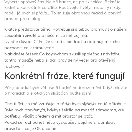
Vyberte správný čas. Ne při hádce, ne po skleničce. Řekněte
klidně a konkrétně, co cítíte. Používejte I-věty: místo Ty nikdy…
raději Já bych si přál/a… To snižuje obrannou reakci a otevírá
prostor pro dialog.
Krátce představte téma: Potřebuji si s tebou promluvit o našem
sexuálním životě a o něčem, co mě zajímá.
Uveďte důvod: Cítím, že se od sebe trochu odtahujeme, chci
pochopit, co k tomu vede.
Nabídněte řešení: Co kdybychom zkusili společnou návštěvu
tantra masáže nebo si dali pravidelný večer pro otevřený
rozhovor?
Konkrétní fráze, které fungují
Pár jednoduchých vět ušetří hodně nedorozumění. Když mluvíte
o hranicích a erotických službách, buďte jasní:
Chci ti říct, co mě vzrušuje, a rád/a bych slyšel/a, co tě přitahuje.
Byl/a bych otevřený/á, kdybys šel/šla na masáž sám/sama, ale
potřebuji vědět předem a mít prostor se ptát.
Pokud se rozhodneš něco vyzkoušet, pojďme si domluvit
pravidla – co je OK a co ne.