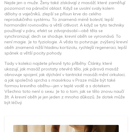
Nejde jen o muže. Ženy také získávají z masáží, které zaměřují
pozornost na pánviční oblast. Když se uvolní svaly kolem
dělohy a vaječníků, zlepší se přísun krve do celého
reprodukčního systému. To znamená méně bolestí, lepší
hormonální rovnováhu a větší citlivost. A když se tyto techniky
používají v páru, efekt se zdvojnásobí—obě těla se
synchronizují, dech se shoduje, krevní oběh se vyrovnává. To
není magie. Je to fyziologie. A věda to potvrzuje: zvýšený krevní
oběh znamená nižší hladinu kortizolu, rychlejší regeneraci, lepší
spánek a větší pocity pohody.
Tady v kolekci najdete přesně tyto příběhy. Články, které
ukazují, jak masáž prostaty otevírá tělo, jak párová masáž
obnovuje spojení, jak dýchání v tantrické masáži mění cirkulaci,
a jak společná sprcha s masérkou v Praze může být také
formou krevního oběhu—jen v teplé vodě a s dotekem.
Všechno toto není o sexu. Je to o tom, jak se tělo znovu naučí
žít. A krevní oběh je jen jeden z mnoha důkazů, že dotek může
být léčivý.