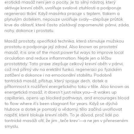
erotická masáž není jen o pocity. Je to silný nástroj, který
aktivuje krevní oběh, uvolňuje svalové ztuhlosti a podporuje
regeneraci tkání. Když masérka pracuje s teplem, tlakem a
plynulým dotekem, nepouze uvolňuje svaly—zlepšuje průtok
krve do oblastí, které často zůstávají zapomenuté: pánvi, záda,
nohy, dokonce i prostatu.
Masáž prostaty
,
specifická technika, která stimuluje mužskou
prostatu a podporuje její zdraví
. Also known as
prostatní
masáž
, it is one of the most powerful ways to improve local
circulation and reduce inflammation.
Nejde jen o léčbu
prostatitidy. Tato praxe zlepšuje celkový krevní oběh v pánvi,
což má přímý vliv na erektilní funkci, regeneraci po fyzickém
zatížení a dokonce i na emocionální stabilitu. Podobně
tantrická masáž
,
přístup, který spojuje dech, dotek a
přítomnost k rozšíření energetického toku v těle
. Also known as
energetická masáž
, it doesn’t just relax you—it wakes up
capillaries, opens up blocked pathways, and encourages blood
to flow where it’s been stagnant for years.
Když se dýchá
hluboce a dotek je pomalý a vědomý, tělo začíná uvolňovat
napětí, které blokuje krevní oběh. To je důvod, proč lidé po
tantrické masáži cítí, že jim „teče krev“—a ne jen v přeneseném
smyslu.