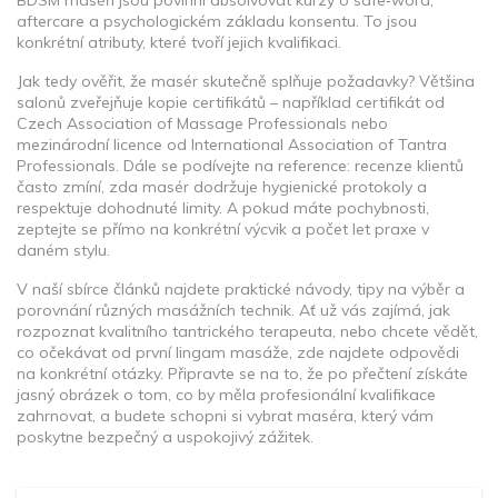
BDSM maséři jsou povinni absolvovat kurzy o safe‑word,
aftercare a psychologickém základu konsentu. To jsou
konkrétní atributy, které tvoří jejich kvalifikaci.
Jak tedy ověřit, že masér skutečně splňuje požadavky? Většina
salonů zveřejňuje kopie certifikátů – například certifikát od
Czech Association of Massage Professionals nebo
mezinárodní licence od International Association of Tantra
Professionals. Dále se podívejte na reference: recenze klientů
často zmíní, zda masér dodržuje hygienické protokoly a
respektuje dohodnuté limity. A pokud máte pochybnosti,
zeptejte se přímo na konkrétní výcvik a počet let praxe v
daném stylu.
V naší sbírce článků najdete praktické návody, tipy na výběr a
porovnání různých masážních technik. Ať už vás zajímá, jak
rozpoznat kvalitního tantrického terapeuta, nebo chcete vědět,
co očekávat od první lingam masáže, zde najdete odpovědi
na konkrétní otázky. Připravte se na to, že po přečtení získáte
jasný obrázek o tom, co by měla profesionální kvalifikace
zahrnovat, a budete schopni si vybrat maséra, který vám
poskytne bezpečný a uspokojivý zážitek.