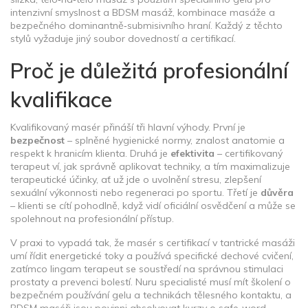
intenzivní smyslnost
a
BDSM masáž
,
kombinace masáže a
bezpečného dominantně‑submisivního hraní
. Každý z těchto
stylů vyžaduje jiný soubor dovedností a certifikací.
Proč je důležitá profesionální
kvalifikace
Kvalifikovaný masér přináší tři hlavní výhody. První je
bezpečnost
– splněné hygienické normy, znalost anatomie a
respekt k hranicím klienta. Druhá je
efektivita
– certifikovaný
terapeut ví, jak správně aplikovat techniky, a tím maximalizuje
terapeutické účinky, ať už jde o uvolnění stresu, zlepšení
sexuální výkonnosti nebo regeneraci po sportu. Třetí je
důvěra
– klienti se cítí pohodlně, když vidí oficiální osvědčení a může se
spolehnout na profesionální přístup.
V praxi to vypadá tak, že masér s certifikací v tantrické masáži
umí řídit energetické toky a používá specifické dechové cvičení,
zatímco lingam terapeut se soustředí na správnou stimulaci
prostaty a prevenci bolestí. Nuru specialisté musí mít školení o
bezpečném používání gelu a technikách tělesného kontaktu, a