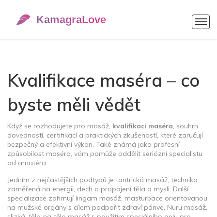
Kvalifikace maséra – co
byste měli vědět
Když se rozhodujete pro masáž,
kvalifikaci maséra
,
souhrn
dovedností, certifikací a praktických zkušeností, které zaručují
bezpečný a efektivní výkon
. Také známá jako
profesní
způsobilost maséra
, vám pomůže oddělit seriózní specialistu
od amatéra.
Jedním z nejčastějších podtypů je
tantrická masáž
,
technika
zaměřená na energii, dech a propojení těla a mysli
. Další
specializace zahrnují
lingam masáž
,
masturbace orientovanou
na mužské orgány s cílem podpořit zdraví pánve
,
Nuru masáž
,
slizká, tělo‑na‑tělo masáž s použitím speciálního gelu pro