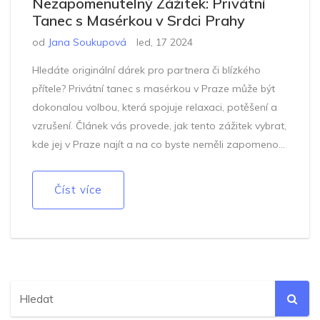
Nezapomenutelný Zážitek: Privátní
Tanec s Masérkou v Srdci Prahy
od
Jana Soukupová
led, 17 2024
Hledáte originální dárek pro partnera či blízkého
přítele? Privátní tanec s masérkou v Praze může být
dokonalou volbou, která spojuje relaxaci, potěšení a
vzrušení. Článek vás provede, jak tento zážitek vybrat,
kde jej v Praze najít a na co byste neměli zapomenout
při jeho plánování. Získejte tipy, jak tento dárek
dokonale připravit a co vše může privátní seance
Číst více
nabídnout.