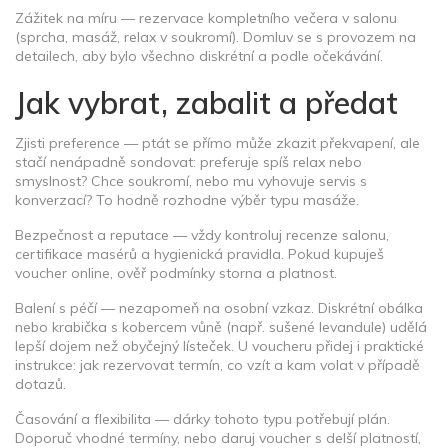
Zážitek na míru — rezervace kompletního večera v salonu
(sprcha, masáž, relax v soukromí). Domluv se s provozem na
detailech, aby bylo všechno diskrétní a podle očekávání.
Jak vybrat, zabalit a předat
Zjisti preference — ptát se přímo může zkazit překvapení, ale
stačí nenápadně sondovat: preferuje spíš relax nebo
smyslnost? Chce soukromí, nebo mu vyhovuje servis s
konverzací? To hodně rozhodne výběr typu masáže.
Bezpečnost a reputace — vždy kontroluj recenze salonu,
certifikace masérů a hygienická pravidla. Pokud kupuješ
voucher online, ověř podmínky storna a platnost.
Balení s péčí — nezapomeň na osobní vzkaz. Diskrétní obálka
nebo krabička s kobercem vůně (např. sušené levandule) udělá
lepší dojem než obyčejný lísteček. U voucheru přidej i praktické
instrukce: jak rezervovat termín, co vzít a kam volat v případě
dotazů.
Časování a flexibilita — dárky tohoto typu potřebují plán.
Doporuč vhodné termíny, nebo daruj voucher s delší platností,