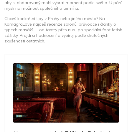
aby si obdarovaný mohl vybrat moment podle svého. U párů
mysli na možnost společného termínu.
Chceš konkrétní tipy z Prahy nebo jiného města? Na
KamagraLove najdeš recenze salonů, průvodce i články o
typech masáží — od tantry přes nuru po speciální foot fetish
zážitky. Projdi si hodnocení a vybírej podle skutečných
zkušeností ostatních.