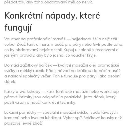
předat tak, aby toho obdarovaný měl co nejvíc.
Konkrétní nápady, které
fungují
Voucher na profesionální masáž — nejjednodušší a nejčistší
volba. Zvaž tantra, nuru, masáž pro páry nebo GFE podle toho,
co by obdarovaný nejvíc ocenil. Kupuj u salonů s recenzemi a
jasnými pravidly, aby bylo jasno, co voucher kryje.
Domácí zážitkový balíček — kvalitní masážní olej, aromatické
svíčky a měkký ručník. Přidej návod na krátkou domácí masáž
a nabídni společný večer. Tohle funguje pro páry i jako osobní
dárek.
Kurzy a workshopy — kurz tantrické masáže nebo workshop
párové intimity jsou originální a praktické. Je to dárek, který
posílí vztah a naučí konkrétní techniky.
Luxusní pomůcky — speciální masážní svíčka, sada lávových
kamenů nebo kvalitní lubrikant. Vyber spíš špičkové kousky než
plastové levné zboží.