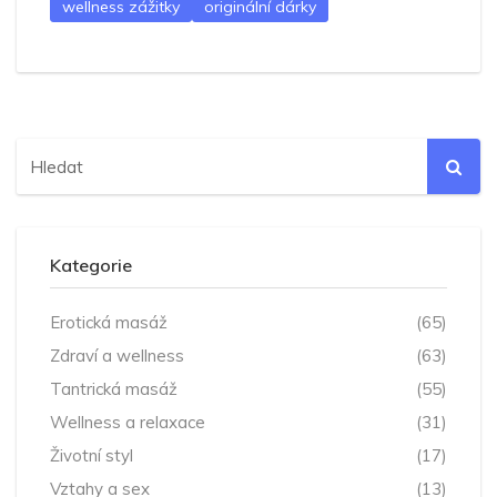
wellness zážitky
originální dárky
Kategorie
Erotická masáž
(65)
Zdraví a wellness
(63)
Tantrická masáž
(55)
Wellness a relaxace
(31)
Životní styl
(17)
Vztahy a sex
(13)