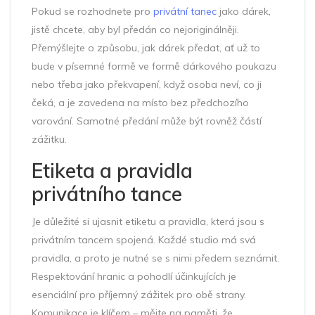
Pokud se rozhodnete pro
privátní tanec
jako dárek,
jistě chcete, aby byl předán co nejoriginálněji.
Přemýšlejte o způsobu, jak dárek předat, ať už to
bude v písemné formě ve formě dárkového poukazu
nebo třeba jako překvapení, když osoba neví, co ji
čeká, a je zavedena na místo bez předchozího
varování. Samotné předání může být rovněž částí
zážitku.
Etiketa a pravidla
privátního tance
Je důležité si ujasnit etiketu a pravidla, která jsou s
privátním tancem spojená. Každé studio má svá
pravidla, a proto je nutné se s nimi předem seznámit.
Respektování hranic a pohodlí účinkujících je
esenciální pro příjemný zážitek pro obě strany.
Komunikace je klíčem – mějte na paměti, že