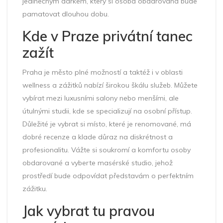
jedinečným dárkem, který si osoba obdarovaná bude
pamatovat dlouhou dobu.
Kde v Praze privátní tanec
zažít
Praha je město plné možností a taktéž i v oblasti
wellness a zážitků nabízí širokou škálu služeb. Můžete
vybírat mezi luxusními salony nebo menšími, ale
útulnými studii, kde se specializují na osobní přístup.
Důležité je vybrat si místo, které je renomované, má
dobré recenze a klade důraz na diskrétnost a
profesionalitu. Vážte si soukromí a komfortu osoby
obdarované a vyberte masérské studio, jehož
prostředí bude odpovídat představám o perfektním
zážitku.
Jak vybrat tu pravou