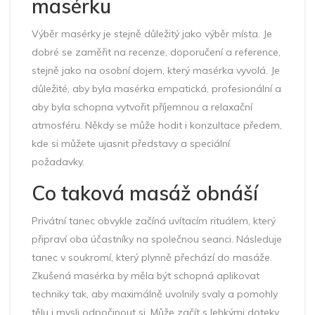
masérku
Výběr masérky je stejně důležitý jako výběr místa. Je
dobré se zaměřit na recenze, doporučení a reference,
stejně jako na osobní dojem, který masérka vyvolá. Je
důležité, aby byla masérka empatická, profesionální a
aby byla schopna vytvořit příjemnou a relaxační
atmosféru. Někdy se může hodit i konzultace předem,
kde si můžete ujasnit představy a speciální
požadavky.
Co taková masáž obnáší
Privátní tanec obvykle začíná uvítacím rituálem, který
připraví oba účastníky na společnou seanci. Následuje
tanec v soukromí, který plynně přechází do masáže.
Zkušená masérka by měla být schopná aplikovat
techniky tak, aby maximálně uvolnily svaly a pomohly
tělu i mysli odpočinout si. Může začít s lehkými doteky