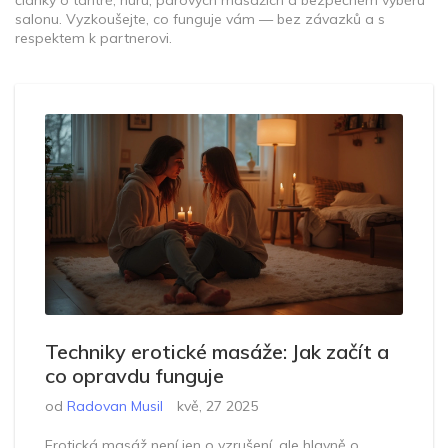
články o tantrě, nuru, párových masážích a bezpečném výběru
salonu. Vyzkoušejte, co funguje vám — bez závazků a s
respektem k partnerovi.
Techniky erotické masáže: Jak začít a
co opravdu funguje
od
Radovan Musil
kvě, 27 2025
Erotická masáž není jen o vzrušení, ale hlavně o