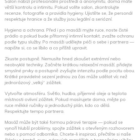
Salon nabízí profesionální prostředí a anonymitu, doma máte
větší kontrolu a intimitu. Pokud volíte salon, zkontrolujte
recenze, fotografie a pravidla hygieny. Ujistěte se, že personál
respektuje hranice a že služby jsou legální a seriózní.
Hygiena a ochrana. Před i po masáži myjte ruce, noste čisté
prádlo a pokud bude přítomný intimní kontakt, zvažte ochranu
podle typu služby. Po masáži udělejte péči o sebe i partnera —
napište si, co se líbilo a co příště upravit.
Zkuste postupně. Nemusíte hned zkoušet extrémní nebo
neobvyklé techniky. Začněte krátkou relaxační masáží, přidejte
smyslné prvky a postupně zvyšujte intenzitu podle pocitu obou.
Krátké pravidelné sezení jednou za čas může udělat víc než
jednorázový „velký“ zážitek.
Vytvořte atmosféru. Světlo, hudba, příjemné oleje a teplota
místnosti ovlivní zážitek. Pokud masírujete doma, mějte po
ruce měkké ručníky a jednoduchý plán, kdo co dělá.
Respektujte tempo partnera.
Masáž může být také formou párové terapie — pokud se
vynoří hlubší problémy, spojte zážitek s otevřeným rozhovorem
nebo s pomocí odborníka. Chcete-li inspiraci, přečtěte si naše