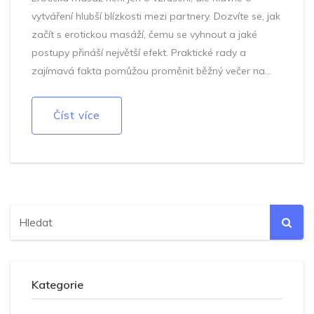
vytváření hlubší blízkosti mezi partnery. Dozvíte se, jak
začít s erotickou masáží, čemu se vyhnout a jaké
postupy přináší největší efekt. Praktické rady a
zajímavá fakta pomůžou proměnit běžný večer na
nezapomenutelný zážitek. V článku najdete konkrétní
kroky i tipy pro lepší prožitek. Naučíte se, jak lépe
Číst více
komunikovat o svých touhách a jak tím posílit váš
vztah.
Kategorie