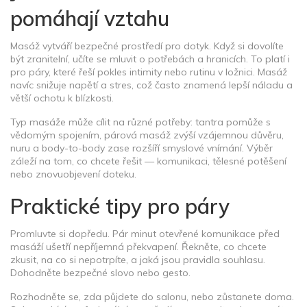
pomáhají vztahu
Masáž vytváří bezpečné prostředí pro dotyk. Když si dovolíte
být zranitelní, učíte se mluvit o potřebách a hranicích. To platí i
pro páry, které řeší pokles intimity nebo rutinu v ložnici. Masáž
navíc snižuje napětí a stres, což často znamená lepší náladu a
větší ochotu k blízkosti.
Typ masáže může cílit na různé potřeby: tantra pomůže s
vědomým spojením, párová masáž zvýší vzájemnou důvěru,
nuru a body-to-body zase rozšíří smyslové vnímání. Výběr
záleží na tom, co chcete řešit — komunikaci, tělesné potěšení
nebo znovuobjevení doteku.
Praktické tipy pro páry
Promluvte si dopředu. Pár minut otevřené komunikace před
masáží ušetří nepříjemná překvapení. Řekněte, co chcete
zkusit, na co si nepotrpíte, a jaká jsou pravidla souhlasu.
Dohodněte bezpečné slovo nebo gesto.
Rozhodněte se, zda půjdete do salonu, nebo zůstanete doma.