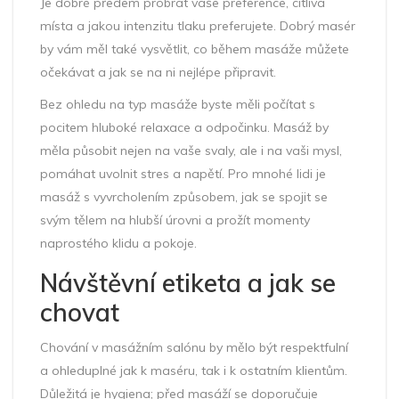
Je dobré předem probrat vaše preference, citlivá
místa a jakou intenzitu tlaku preferujete. Dobrý masér
by vám měl také vysvětlit, co během masáže můžete
očekávat a jak se na ni nejlépe připravit.
Bez ohledu na typ masáže byste měli počítat s
pocitem hluboké relaxace a odpočinku. Masáž by
měla působit nejen na vaše svaly, ale i na vaši mysl,
pomáhat uvolnit stres a napětí. Pro mnohé lidi je
masáž s vyvrcholením způsobem, jak se spojit se
svým tělem na hlubší úrovni a prožít momenty
naprostého klidu a pokoje.
Návštěvní etiketa a jak se
chovat
Chování v masážním salónu by mělo být respektfulní
a ohleduplné jak k maséru, tak i k ostatním klientům.
Důležitá je hygiena; před masáží se doporučuje