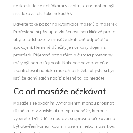
nezkreslujte se nabídkami v centru, které mohou být
sice lákavé, ale také hektičtější.
Dávejte také pozor na kvalifikace masérů a masérek.
Profesionální přístup a zkušenost jsou klíčové pro to,
abyste odcházeli z masáže skutečně odpočatí a
spokojení. Neméně důležitý je i celkový dojem z
prostředí. Příjemná atmosféra a čistota prostor by
měly být samozřejmostí. Nakonec nezapomeňte
zkontrolovat nabídku masáží a služeb, abyste si byli
jistí, že daný salón nabízí přesně to, co hledáte.
Co od masáže očekávat
Masáže s relaxačním vyvrcholením mohou probíhat
různě, a to v závislosti na typu masáže, kterou si
vyberete. Důležité je nastavit si správná očekávání a
být otevření komunikaci s masérem nebo masérkou.