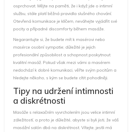
osprchovat. Mějte na paměti, že i když jde o intimní
službu, stále platí běžná pravidla slušného chování.
Otevřená komunikace je klíčem, neváhejte vyjádřit své
pocity a případné discomforty během masáže.
Negarantujte si, že budete mít k masérovi nebo
masérce osobní sympatie; důležité je jejich
profesionální způsobilost a schopnost poskytnout
kvalitní masáž. Pokud však mezi vámi a masérem
nedochází k dobré komunikaci, věřte svým pocitům a
hledejte někoho, s kým se budete cítit pohodlněji.
Tipy na udržení intimnosti
a diskrétnosti
Masáže s relaxačním vyvrcholením jsou velice intimní
záležitostí, a proto je důležité, abyste si byli jisti, že váš
masážní salón dbá na diskrétnost. Vítejte, jestli má