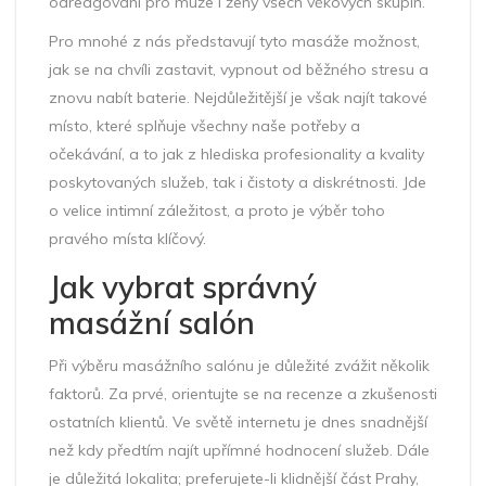
odreagování pro muže i ženy všech věkových skupin.
Pro mnohé z nás představují tyto masáže možnost,
jak se na chvíli zastavit, vypnout od běžného stresu a
znovu nabít baterie. Nejdůležitější je však najít takové
místo, které splňuje všechny naše potřeby a
očekávání, a to jak z hlediska profesionality a kvality
poskytovaných služeb, tak i čistoty a diskrétnosti. Jde
o velice intimní záležitost, a proto je výběr toho
pravého místa klíčový.
Jak vybrat správný
masážní salón
Při výběru masážního salónu je důležité zvážit několik
faktorů. Za prvé, orientujte se na recenze a zkušenosti
ostatních klientů. Ve světě internetu je dnes snadnější
než kdy předtím najít upřímné hodnocení služeb. Dále
je důležitá lokalita; preferujete-li klidnější část Prahy,