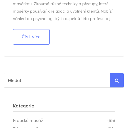
masérkou. Zkoumá různé techniky a přístupy, které
masérky používají k relaxaci a uvolnění klientů. Nabízí
náhled do psychologických aspektů této profese a jak
mohou masáže zlepšit duševní pohodu klientů.
Poskytuje praktické tipy pro ty, kteří zvažují návštěvu
Číst více
erotické masáže. Důležitost profesionálního přístupu
a možností osobního růstu pro masérky jsou též
pokryty.
Kategorie
Erotická masáž
(65)