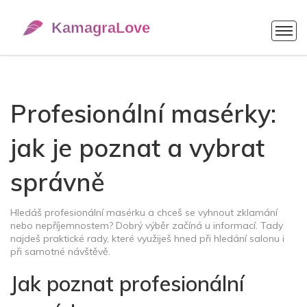
Profesionální masérky:
jak je poznat a vybrat
správně
Hledáš profesionální masérku a chceš se vyhnout zklamání
nebo nepříjemnostem? Dobrý výběr začíná u informací. Tady
najdeš praktické rady, které využiješ hned při hledání salonu i
při samotné návštěvě.
Jak poznat profesionální