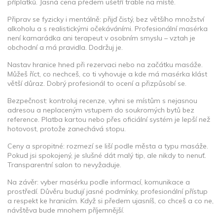
příplatků. Jasná cena předem ušetří trable na místě.
Připrav se fyzicky i mentálně: přijď čistý, bez většího množství
alkoholu a s realistickými očekáváními. Profesionální masérka
není kamarádka ani terapeut v osobním smyslu – vztah je
obchodní a má pravidla. Dodržuj je.
Nastav hranice hned při rezervaci nebo na začátku masáže.
Můžeš říct, co nechceš, co ti vyhovuje a kde má masérka klást
větší důraz. Dobrý profesionál to ocení a přizpůsobí se.
Bezpečnost: kontroluj recenze, vyhni se místům s nejasnou
adresou a neplaceným vstupem do soukromých bytů bez
reference. Platba kartou nebo přes oficiální systém je lepší než
hotovost, protože zanechává stopu.
Ceny a spropitné: rozmezí se liší podle města a typu masáže.
Pokud jsi spokojený, je slušné dát malý tip, ale nikdy to nenuť.
Transparentní salon to nevyžaduje.
Na závěr: vyber masérku podle informací, komunikace a
prostředí. Důvěru budují jasné podmínky, profesionální přístup
a respekt ke hranicím. Když si předem ujasníš, co chceš a co ne,
návštěva bude mnohem příjemnější.