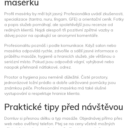
masérku
Profil masérky by měl být jasný. Profesionálka uvádí zkušenosti,
specializace (tantra, nuru, língam, GFE) a orientační ceník. Fotky
a popis služeb pomáhají, ale spolehlivější jsou recenze od
reálných klientů. Najdi alespoň tři pozitivní zpětné vazby a
dávej pozor na opakující se anonymní komentáře.
Profesionalitu poznáš i podle komunikace. Když salon nebo
masérka odpovídá rychle, zdvořile a sdělí jasné informace o
průběhu masáže, hygieně a hranicích služeb, jde většinou o
seriózní místo. Pokud jsou odpovědi vágní, vyhýbavé nebo
naopak přehnaně nátlakové, odrez.
Prostor a hygiena jsou neméně důležité. Čisté prostory,
jednorázové ložní prádlo a dobře udržované pomůcky jsou
známkou péče. Profesionální masérka má také slušné
vystupování a respektuje hranice klienta.
Praktické tipy před návštěvou
Domluv si přesnou délku a typ masáže. Objednávej přímo přes
web nebo ověřený telefon. Ptej se na ceny včetně možných