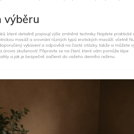
m výběru
ánků, které detailně popisují výše zmíněné techniky. Najdete praktick
trickou masáž a srovnání různých typů erotických masáží, včetně N
doporučený vybavení a odpovědi na časté otázky, takže si můžete v
úrovni zkušeností. Připravte se na čtení, které vám pomůže lépe
tity a jak je bezpečně začlenit do vašeho denního režimu.