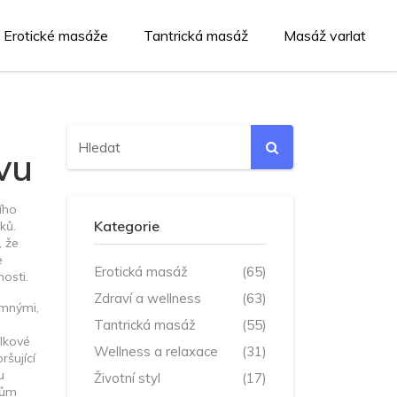
Erotické masáže
Tantrická masáž
Masáž varlat
vu
ího
Kategorie
ků.
, že
e
Erotická masáž
(65)
osti.
Zdraví a wellness
(63)
emnými,
Tantrická masáž
(55)
elkové
Wellness a relaxace
(31)
ršující
u
Životní styl
(17)
tům