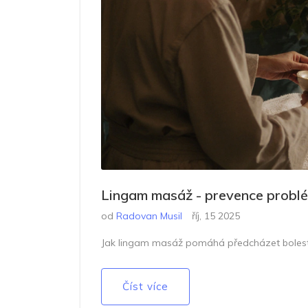
Lingam masáž - prevence probl
od
Radovan Musil
říj, 15 2025
Jak lingam masáž pomáhá předcházet bolestem
Číst více