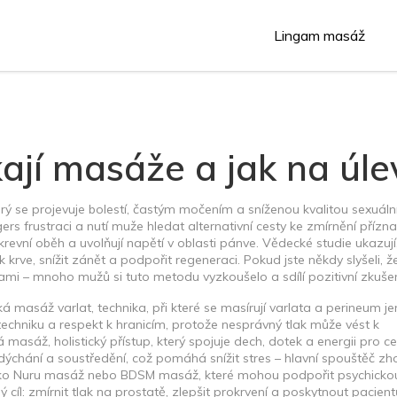
Lingam masáž
íkají masáže a jak na úle
erý se projevuje bolestí, častým močením a sníženou kvalitou sexuáln
iggers frustraci a nutí muže hledat alternativní cesty ke zmírnění přízna
 krevní oběh a uvolňují napětí v oblasti pánve. Vědecké studie ukazují
krve, snížit zánět a podpořit regeneraci. Pokud jste někdy slyšeli, ž
ami – mnoho mužů si tuto metodu vyzkoušelo a sdílí pozitivní zkušen
ká masáž varlat
,
technika, při které se masírují varlata a perineum j
echniku a respekt k hranicím, protože nesprávný tlak může vést k
ká masáž
,
holistický přístup, který spojuje dech, dotek a energii pro c
ýchání a soustředění, což pomáhá snížit stres – hlavní spouštěč zho
y jako Nuru masáž nebo BDSM masáž, které mohou podpořit psychicko
 cíl: zmírnit tlak na prostatě, zlepšit prokrvení a poskytnout pacien