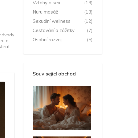
Vztahy a sex
(13)
Nuru masáž
(13)
Sexuální wellness
(12)
Cestování a zážitky
(7)
é návody
Osobní rozvoj
(5)
uru a
ybrat
Související obchod