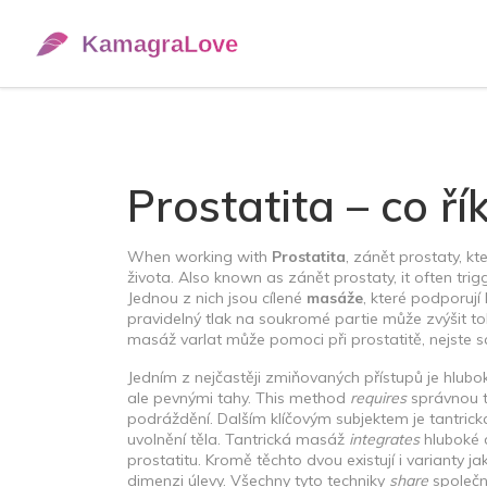
Prostatita – co ř
When working with
Prostatita
,
zánět prostaty, kt
života
. Also known as
zánět prostaty
, it often tr
Jednou z nich jsou cílené
masáže
, které podporují
pravidelný tlak na soukromé partie může zvýšit tok 
masáž varlat může pomoci při prostatitě, nejste s
Jedním z nejčastěji zmiňovaných přístupů je
hlubo
ale pevnými tahy
. This method
requires
správnou t
podráždění. Dalším klíčovým subjektem je
tantric
uvolnění těla
. Tantrická masáž
integrates
hluboké d
prostatitu. Kromě těchto dvou existují i variant
dimenzi úlevy. Všechny tyto techniky
share
společný