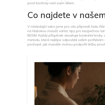
pocit kontroly nad svým tělem.
Co najdete v naše
V následující sekci jsme pro vás připravili řadu čl
na hlubokou masáž varlat, tipy pro bezpečnou tan
BDSM. Každý příspěvek obsahuje konkrétní kroky, 
metodu, která nejlépe odpovídá vašim potřebám a 
pochopit, jak masáže mohou podpořit léčbu prosta