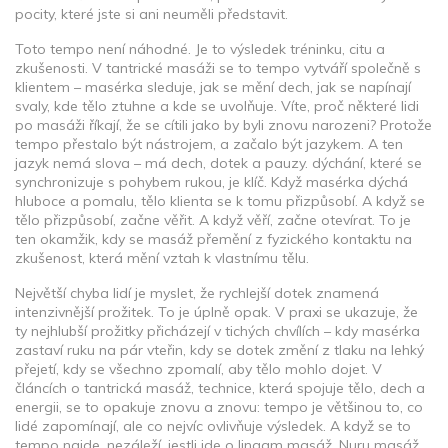
pocity, které jste si ani neuměli představit.
Toto tempo není náhodné. Je to výsledek tréninku, citu a
zkušenosti. V tantrické masáži se to tempo vytváří společně s
klientem – masérka sleduje, jak se mění dech, jak se napínají
svaly, kde tělo ztuhne a kde se uvolňuje. Víte, proč některé lidi
po masáži říkají, že se cítili jako by byli znovu narozeni? Protože
tempo přestalo být nástrojem, a začalo být jazykem. A ten
jazyk nemá slova – má dech, dotek a pauzy.
dýchání
,
které se
synchronizuje s pohybem rukou
, je klíč. Když masérka dýchá
hluboce a pomalu, tělo klienta se k tomu přizpůsobí. A když se
tělo přizpůsobí, začne věřit. A když věří, začne otevírat. To je
ten okamžik, kdy se masáž přemění z fyzického kontaktu na
zkušenost, která mění vztah k vlastnímu tělu.
Největší chyba lidí je myslet, že rychlejší dotek znamená
intenzivnější prožitek. To je úplně opak. V praxi se ukazuje, že
ty nejhlubší prožitky přicházejí v tichých chvílích – kdy masérka
zastaví ruku na pár vteřin, kdy se dotek změní z tlaku na lehký
přejetí, kdy se všechno zpomalí, aby tělo mohlo dojet. V
článcích o
tantrická masáž
,
technice, která spojuje tělo, dech a
energii
, se to opakuje znovu a znovu: tempo je většinou to, co
lidé zapomínají, ale co nejvíc ovlivňuje výsledek. A když se to
tempo najde, nezáleží, jestli jde o lingam masáž, Nuru masáž