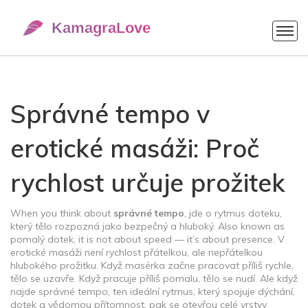
Správné tempo v
erotické masáži: Proč
rychlost určuje prožitek
When you think about
správné tempo
,
jde o rytmus doteku,
který tělo rozpozná jako bezpečný a hluboký
. Also known as
pomalý dotek
, it is not about speed — it’s about presence. V
erotické masáži není rychlost přátelkou, ale nepřátelkou
hlubokého prožitku. Když masérka začne pracovat příliš rychle,
tělo se uzavře. Když pracuje příliš pomalu, tělo se nudí. Ale když
najde
správné tempo
,
ten ideální rytmus, který spojuje dýchání,
dotek a vědomou přítomnost
, pak se otevřou celé vrstvy