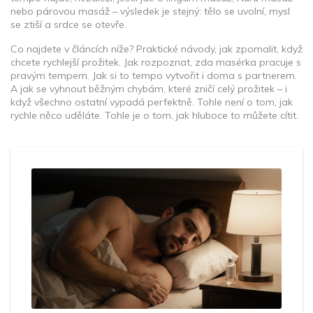
nebo párovou masáž – výsledek je stejný: tělo se uvolní, mysl
se ztiší a srdce se otevře.
Co najdete v článcích níže? Praktické návody, jak zpomalit, když
chcete rychlejší prožitek. Jak rozpoznat, zda masérka pracuje s
pravým tempem. Jak si to tempo vytvořit i doma s partnerem.
A jak se vyhnout běžným chybám, které zničí celý prožitek – i
když všechno ostatní vypadá perfektně. Tohle není o tom, jak
rychle něco uděláte. Tohle je o tom, jak hluboce to můžete cítit.