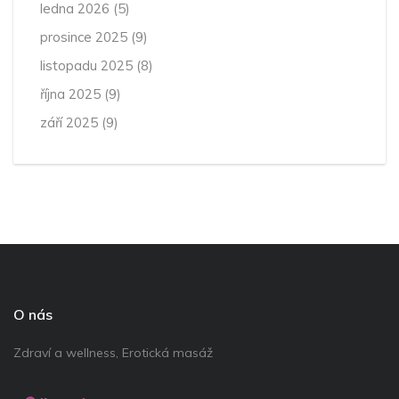
ledna 2026
(5)
prosince 2025
(9)
listopadu 2025
(8)
října 2025
(9)
září 2025
(9)
O nás
Zdraví a wellness, Erotická masáž