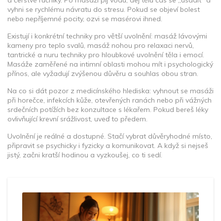
a čerstvé ručníky. Po masáži pij vodu, dej tělu čas se „usadit“ a
vyhni se rychlému návratu do stresu. Pokud se objeví bolest
nebo nepříjemné pocity, ozvi se masérovi ihned.
Existují i konkrétní techniky pro větší uvolnění: masáž lávovými
kameny pro teplo svalů, masáž nohou pro relaxaci nervů,
tantrické a nuru techniky pro hloubkové uvolnění těla i emocí.
Masáže zaměřené na intimní oblasti mohou mít i psychologický
přínos, ale vyžadují zvýšenou důvěru a souhlas obou stran.
Na co si dát pozor z medicínského hlediska: vyhnout se masáži
při horečce, infekcích kůže, otevřených ranách nebo při vážných
srdečních potížích bez konzultace s lékařem. Pokud bereš léky
ovlivňující krevní srážlivost, uveď to předem.
Uvolnění je reálné a dostupné. Stačí vybrat důvěryhodné místo,
připravit se psychicky i fyzicky a komunikovat. A když si nejseš
jistý, začni kratší hodinou a vyzkoušej, co ti sedí.