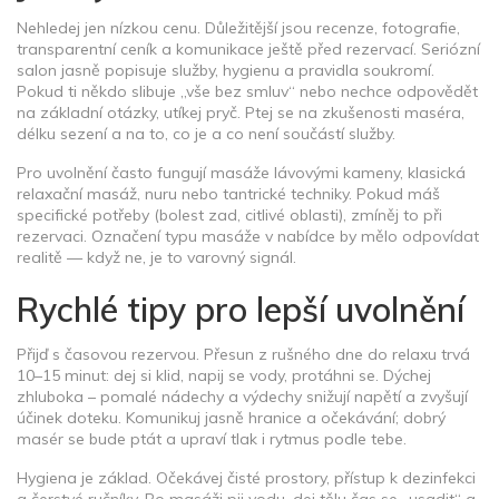
Nehledej jen nízkou cenu. Důležitější jsou recenze, fotografie,
transparentní ceník a komunikace ještě před rezervací. Seriózní
salon jasně popisuje služby, hygienu a pravidla soukromí.
Pokud ti někdo slibuje „vše bez smluv“ nebo nechce odpovědět
na základní otázky, utíkej pryč. Ptej se na zkušenosti maséra,
délku sezení a na to, co je a co není součástí služby.
Pro uvolnění často fungují masáže lávovými kameny, klasická
relaxační masáž, nuru nebo tantrické techniky. Pokud máš
specifické potřeby (bolest zad, citlivé oblasti), zmíněj to při
rezervaci. Označení typu masáže v nabídce by mělo odpovídat
realitě — když ne, je to varovný signál.
Rychlé tipy pro lepší uvolnění
Přijď s časovou rezervou. Přesun z rušného dne do relaxu trvá
10–15 minut: dej si klid, napij se vody, protáhni se. Dýchej
zhluboka – pomalé nádechy a výdechy snižují napětí a zvyšují
účinek doteku. Komunikuj jasně hranice a očekávání; dobrý
masér se bude ptát a upraví tlak i rytmus podle tebe.
Hygiena je základ. Očekávej čisté prostory, přístup k dezinfekci