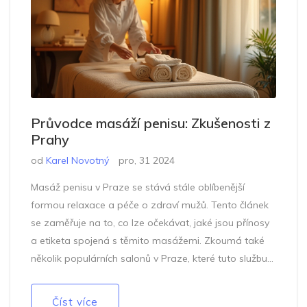
Průvodce masáží penisu: Zkušenosti z
Prahy
od
Karel Novotný
pro, 31 2024
Masáž penisu v Praze se stává stále oblíbenější
formou relaxace a péče o zdraví mužů. Tento článek
se zaměřuje na to, co lze očekávat, jaké jsou přínosy
a etiketa spojená s těmito masážemi. Zkoumá také
několik populárních salonů v Praze, které tuto službu
nabízejí, a poskytuje praktické rady pro ty, kteří zvažují
tuto formu masáže. Objevíte zde také informace o
Číst více