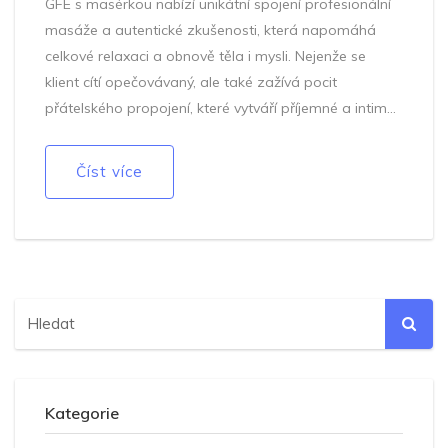
GFE s masérkou nabízí unikátní spojení profesionální
masáže a autentické zkušenosti, která napomáhá
celkové relaxaci a obnově těla i mysli. Nejenže se
klient cítí opečovávaný, ale také zažívá pocit
přátelského propojení, které vytváří příjemné a intimní
prostředí. Tato kombinace může transformovat běžný
den v něco výjimečného. V článku se zaměříme na
Číst více
výhody, tipy a triky, jak z této zkušenosti vytěžit co
nejvíce.
Kategorie