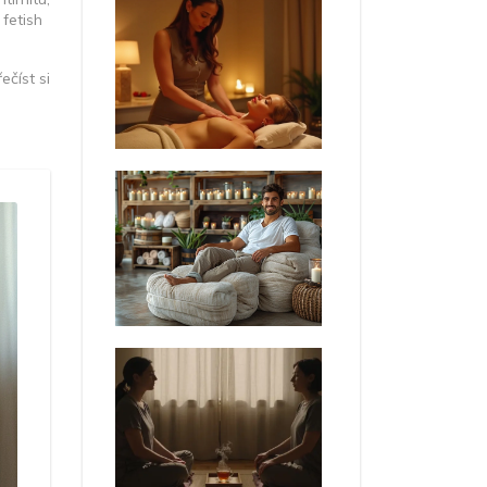
fetish
číst si