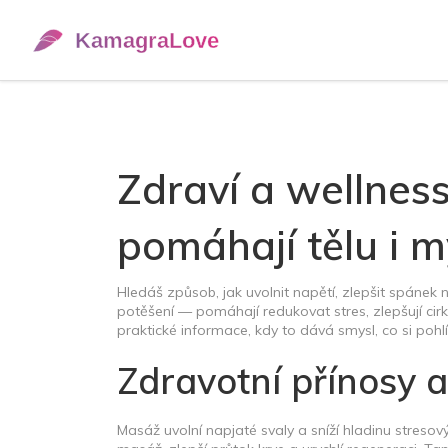
Zdraví a wellness
pomáhají tělu i m
Hledáš způsob, jak uvolnit napětí, zlepšit spánek n
potěšení — pomáhají redukovat stres, zlepšují ci
praktické informace, kdy to dává smysl, co si pohlí
Zdravotní přínosy 
Masáž uvolní napjaté svaly a sníží hladinu streso