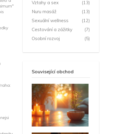
tělo a
Vztahy a sex
(13)
maximum"
Nuru masáž
(13)
is
Sexuální wellness
(12)
ledky
Cestování a zážitky
(7)
Osobní rozvoj
(5)
a
Související obchod
Praha:
nejsi
timitu,