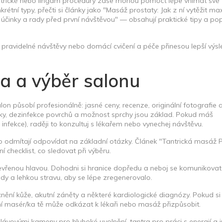
Tantrické nebo lingam procedury zase mohou pomoct lépe vnímat své 
krétní typy, přečti si články jako "Masáž prostaty: Jak z ní vytěžit 
činky a rady před první návštěvou" — obsahují praktické tipy a pop
 pravidelné návštěvy nebo domácí cvičení a péče přinesou lepší výs
a a výběr salonu
lon působí profesionálně: jasné ceny, recenze, originální fotografie 
níky, dezinfekce povrchů a možnost sprchy jsou základ. Pokud máš
 infekce), raději to konzultuj s lékařem nebo vynechej návštěvu.
o odmítají odpovídat na základní otázky. Článek "Tantrická masáž 
 checklist, co sledovat při výběru.
s otevřenou hlavou. Dohodni si hranice dopředu a neboj se komunikovat
ody a lehkou stravu, aby se lépe zregenerovalo.
cnění kůže, akutní záněty a některé kardiologické diagnózy. Pokud si 
lní masér/ka tě může odkázat k lékaři nebo masáž přizpůsobit.
ávovými kameny pro hluboké uvolnění, tantra pro práci s energií a in