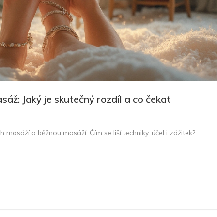
sáž: Jaký je skutečný rozdíl a co čekat
h masáží a běžnou masáží. Čím se liší techniky, účel i zážitek?