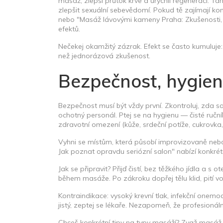
masáž, zlepší průtok krve a urychlí regeneraci. 
zlepšit sexuální sebevědomí. Pokud tě zajímají kon
nebo "Masáž lávovými kameny Praha: Zkušenosti, ú
efektů.
Nečekej okamžitý zázrak. Efekt se často kumuluje:
než jednorázová zkušenost.
Bezpečnost, hygien
Bezpečnost musí být vždy první. Zkontroluj, zda sa
ochotný personál. Ptej se na hygienu — čisté ruč
zdravotní omezení (kůže, srdeční potíže, cukrovka,
Vyhni se místům, která působí improvizovaně neb
Jak poznat opravdu seriózní salon" nabízí konkrétní
Jak se připravit? Přijď čistí, bez těžkého jídla a 
během masáže. Po zákroku dopřej tělu klid, pití v
Kontraindikace: vysoký krevní tlak, infekční onemo
jistý, zeptej se lékaře. Nezapomeň, že profesioná
Chceš konkrétní tipy na typy masáží? Zvaž masáž l