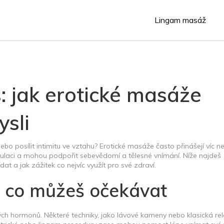
Lingam masáž
: jak erotické masáže
ysli
ebo posílit intimitu ve vztahu? Erotické masáže často přinášejí víc ne
rkulaci a mohou podpořit sebevědomí a tělesné vnímání. Níže najdeš
dat a jak zážitek co nejvíc využít pro své zdraví.
a co můžeš očekávat
vých hormonů. Některé techniky, jako lávové kameny nebo klasická re