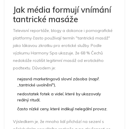
Jak média formují vnímání
tantrické masáže
Televisní reportáže, blogy a dokonce i pornografické
platformy často používají termín "tantrická masáž"
jako lákavou zkratku pro erotické služby. Podle
výzkumu
Harmony Spa
ukazuje, že 68 % Čechů
nedokáže rozlišit legitimní masáž od erotického
podtextu
. Důvodem je:
nejasná marketingová slovní zásoba (např.
„tantrické uvolnění"),
nedostatek fotek a videí, které by ukazovaly
reálný rituál,
často nízké ceny, které indikují nelegální provoz.
Výsledkem je, že mnoho lidí přichází na sezení s