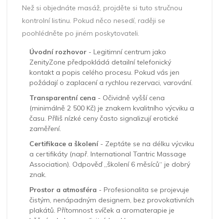
Než si objednáte masáž, projděte si tuto stručnou
kontrolní listinu. Pokud něco nesedí, raději se
poohlédněte po jiném poskytovateli.
Úvodní rozhovor
- Legitimní centrum jako
ZenityZone
předpokládá detailní telefonický
kontakt a popis celého procesu
. Pokud vás jen
požádají o zaplacení a rychlou rezervaci, varování.
Transparentní cena
- Očividně vyšší cena
(minimálně 2 500 Kč) je znakem kvalitního výcviku a
času. Příliš nízké ceny často signalizují erotické
zaměření.
Certifikace a školení
- Zeptáte se na délku výcviku
a certifikáty (např. International Tantric Massage
Association). Odpověď „školení 6 měsíců“ je dobrý
znak.
Prostor a atmosféra
- Profesionalita se projevuje
čistým, nenápadným designem, bez provokativních
plakátů. Přítomnost svíček a aromaterapie je