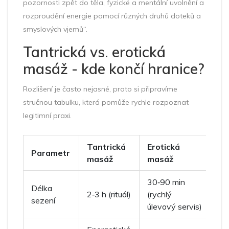
pozornosti zpět do těla, fyzické a mentální uvolnění a
rozproudění energie pomocí různých druhů doteků a
smyslových vjemů“.
Tantrická vs. erotická
masáž - kde končí hranice?
Rozlišení je často nejasné, proto si připravíme
stručnou tabulku, která pomůže rychle rozpoznat
legitimní praxi.
Tantrická
Erotická
Parametr
masáž
masáž
30‑90 min
Délka
2‑3 h (rituál)
(rychlý
sezení
úlevový servis)