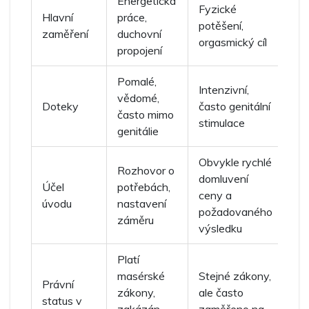
Energetická
Fyzické
Hlavní
práce,
potěšení,
zaměření
duchovní
orgasmický cíl
propojení
Pomalé,
Intenzivní,
vědomé,
Doteky
často genitální
často mimo
stimulace
genitálie
Obvykle rychlé
Rozhovor o
domluvení
Účel
potřebách,
ceny a
úvodu
nastavení
požadovaného
záměru
výsledku
Platí
masérské
Stejné zákony,
Právní
zákony,
ale často
status v