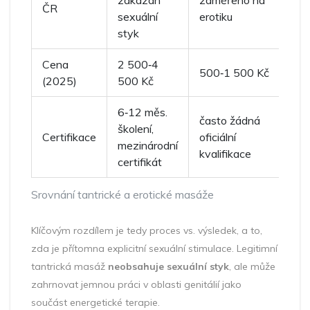
zakázán
zaměřeno na
ČR
sexuální
erotiku
styk
Cena
2 500‑4
500‑1 500 Kč
(2025)
500 Kč
6‑12 měs.
často žádná
školení,
Certifikace
oficiální
mezinárodní
kvalifikace
certifikát
Srovnání tantrické a erotické masáže
Klíčovým rozdílem je tedy proces vs. výsledek, a to,
zda je přítomna explicitní sexuální stimulace. Legitimní
tantrická masáž
neobsahuje sexuální styk
, ale může
zahrnovat jemnou práci v oblasti genitálií jako
součást energetické terapie.