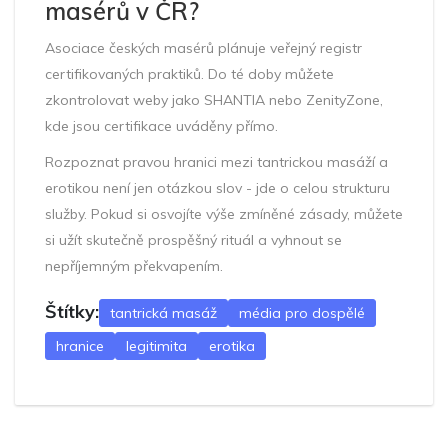
masérů v ČR?
Asociace českých masérů plánuje veřejný registr
certifikovaných praktiků. Do té doby můžete
zkontrolovat weby jako
SHANTIA
nebo
ZenityZone
,
kde jsou certifikace uváděny přímo.
Rozpoznat pravou hranici mezi tantrickou masáží a
erotikou není jen otázkou slov - jde o celou strukturu
služby. Pokud si osvojíte výše zmíněné zásady, můžete
si užít skutečně prospěšný rituál a vyhnout se
nepříjemným překvapením.
Štítky:
tantrická masáž
média pro dospělé
hranice
legitimita
erotika