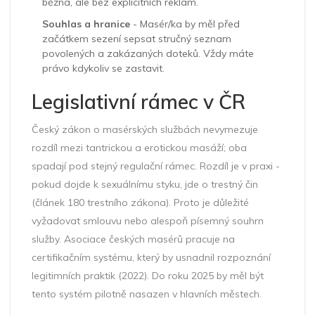
běžná, ale bez explicitních reklam.
Souhlas a hranice
- Masér/ka by měl před
začátkem sezení sepsat stručný seznam
povolených a zakázaných doteků. Vždy máte
právo kdykoliv se zastavit.
Legislativní rámec v ČR
Český zákon o masérských službách nevymezuje
rozdíl mezi tantrickou a erotickou masáží; oba
spadají pod stejný regulační rámec. Rozdíl je v praxi -
pokud dojde k sexuálnímu styku, jde o trestný čin
(článek 180 trestního zákona). Proto je důležité
vyžadovat smlouvu nebo alespoň písemný souhrn
služby. Asociace českých masérů pracuje na
certifikačním systému, který by usnadnil rozpoznání
legitimních praktik (2022). Do roku 2025 by měl být
tento systém pilotně nasazen v hlavních městech.