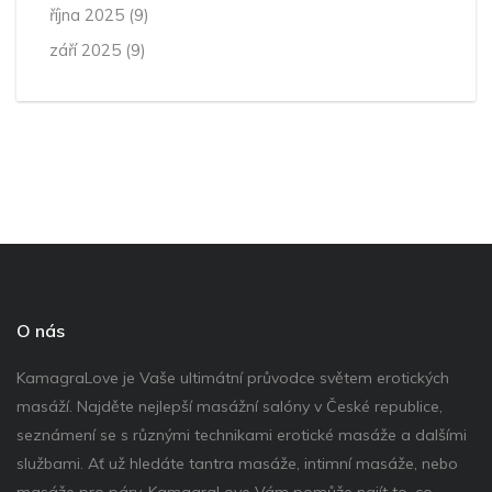
října 2025
(9)
září 2025
(9)
O nás
KamagraLove je Vaše ultimátní průvodce světem erotických
masáží. Najděte nejlepší masážní salóny v České republice,
seznámení se s různými technikami erotické masáže a dalšími
službami. Ať už hledáte tantra masáže, intimní masáže, nebo
masáže pro páry, KamagraLove Vám pomůže najít to, co