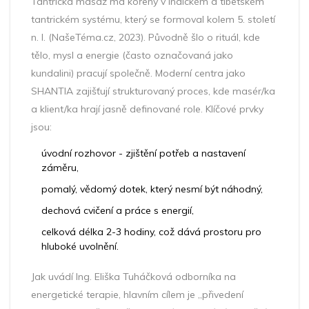
Tantrická masáž má kořeny v indickém a tibetském
tantrickém systému, který se formoval kolem 5. století
n. l. (NašeTéma.cz, 2023). Původně šlo o rituál, kde
tělo, mysl a energie (často označovaná jako
kundalini) pracují společně. Moderní centra jako
SHANTIA
zajišťují strukturovaný proces, kde masér/ka
a klient/ka hrají jasně definované role
. Klíčové prvky
jsou:
úvodní rozhovor - zjištění potřeb a nastavení
záměru,
pomalý, vědomý dotek, který nesmí být náhodný,
dechová cvičení a práce s energií,
celková délka 2-3 hodiny, což dává prostoru pro
hluboké uvolnění.
Jak uvádí Ing.
Eliška Tuháčková
odborníka na
energetické terapie
, hlavním cílem je „přivedení