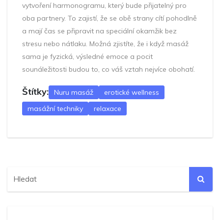
vytvoření harmonogramu, který bude přijatelný pro
oba partnery. To zajistí, že se obě strany cítí pohodlně
a mají čas se připravit na speciální okamžik bez
stresu nebo nátlaku. Možná zjistíte, že i když masáž
sama je fyzická, výsledné emoce a pocit
sounáležitosti budou to, co váš vztah nejvíce obohatí.
Štítky:
Nuru masáž
erotické wellness
masážní techniky
relaxace