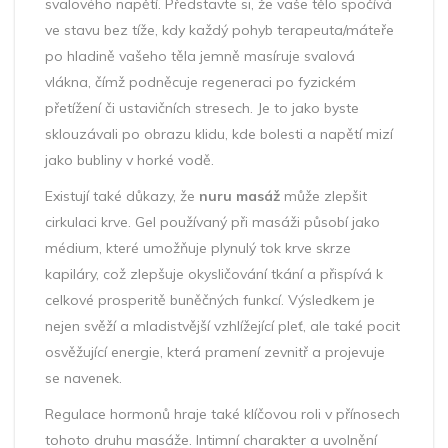
svalového napětí. Představte si, že vaše tělo spočívá
ve stavu bez tíže, kdy každý pohyb terapeuta/máteře
po hladině vašeho těla jemně masíruje svalová
vlákna, čímž podněcuje regeneraci po fyzickém
přetížení či ustavičních stresech. Je to jako byste
sklouzávali po obrazu klidu, kde bolesti a napětí mizí
jako bubliny v horké vodě.
Existují také důkazy, že
nuru masáž
může zlepšit
cirkulaci krve. Gel používaný při masáži působí jako
médium, které umožňuje plynulý tok krve skrze
kapiláry, což zlepšuje okysličování tkání a přispívá k
celkové prosperitě buněčných funkcí. Výsledkem je
nejen svěží a mladistvější vzhlížející pleť, ale také pocit
osvěžující energie, která pramení zevnitř a projevuje
se navenek.
Regulace hormonů hraje také klíčovou roli v přínosech
tohoto druhu masáže. Intimní charakter a uvolnění