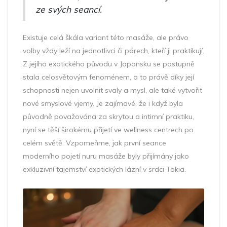
ze svých seancí.
Existuje celá škála variant této masáže, ale právo
volby vždy leží na jednotlivci či párech, kteří ji praktikují.
Z jejího exotického původu v Japonsku se postupně
stala celosvětovým fenoménem, a to právě díky její
schopnosti nejen uvolnit svaly a mysl, ale také vytvořit
nové smyslové vjemy. Je zajímavé, že i když byla
původně považována za skrytou a intimní praktiku,
nyní se těší širokému přijetí ve wellness centrech po
celém světě. Vzpomeňme, jak první seance
moderního pojetí nuru masáže byly přijímány jako
exkluzivní tajemství exotických lázní v srdci Tokia.