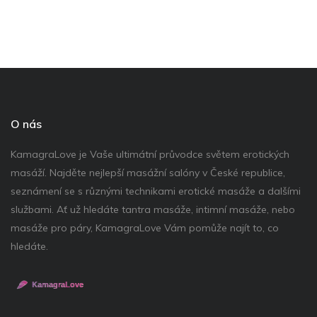
O nás
KamagraLove je Vaše ultimátní průvodce světem erotických
masáží. Najděte nejlepší masážní salóny v České republice,
seznámení se s různými technikami erotické masáže a dalšími
službami. Ať už hledáte tantra masáže, intimní masáže, nebo
masáže pro páry, KamagraLove Vám pomůže najít to, co
hledáte.