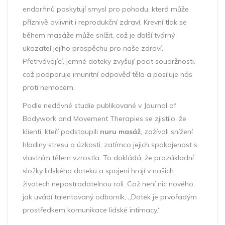
endorfinů poskytují smysl pro pohodu, která může
příznivě ovlivnit i reprodukční zdraví. Krevní tlak se
během masáže může snížit, což je ďalší tvárný
ukazatel jejího prospěchu pro naše zdraví.
Přetrvávající, jemné doteky zvyšují pocit soudržnosti,
což podporuje imunitní odpověď těla a posiluje nás
proti nemocem.
Podle nedávné studie publikované v Journal of
Bodywork and Movement Therapies se zjistilo, že
klienti, kteří podstoupili
nuru masáž
, zažívali snížení
hladiny stresu a úzkosti, zatímco jejich spokojenost s
vlastním tělem vzrostla. To dokládá, že prazákladní
složky lidského doteku a spojení hrají v našich
životech nepostradatelnou roli. Což není nic nového,
jak uvádí talentovaný odborník, „Dotek je prvořadým
prostředkem komunikace lidské intimacy.“