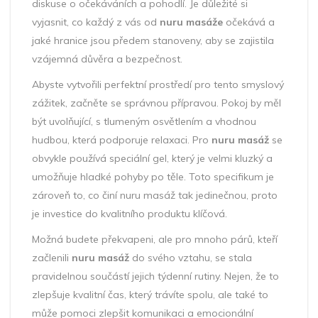
diskuse o očekáváních a pohodlí. Je důležité si
vyjasnit, co každý z vás od
nuru masáže
očekává a
jaké hranice jsou předem stanoveny, aby se zajistila
vzájemná důvěra a bezpečnost.
Abyste vytvořili perfektní prostředí pro tento smyslový
zážitek, začněte se správnou přípravou. Pokoj by měl
být uvolňující, s tlumeným osvětlením a vhodnou
hudbou, která podporuje relaxaci. Pro
nuru masáž
se
obvykle používá speciální gel, který je velmi kluzký a
umožňuje hladké pohyby po těle. Toto specifikum je
zároveň to, co činí nuru masáž tak jedinečnou, proto
je investice do kvalitního produktu klíčová.
Možná budete překvapeni, ale pro mnoho párů, kteří
začlenili
nuru masáž
do svého vztahu, se stala
pravidelnou součástí jejich týdenní rutiny. Nejen, že to
zlepšuje kvalitní čas, který trávíte spolu, ale také to
může pomoci zlepšit komunikaci a emocionální