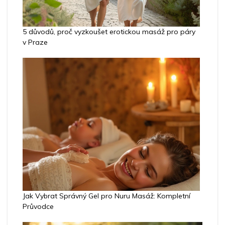
5 důvodů, proč vyzkoušet erotickou masáž pro páry
v Praze
Jak Vybrat Správný Gel pro Nuru Masáž: Kompletní
Průvodce