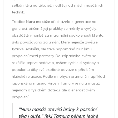
setkání těla na tělo, jež ji odlišují od jiných masážních
technik.
Tradice
Nuru masáže
přecházela z generace na
generaci, přičemž její praktiky se měnily a vyvíjely,
obzvláště v honbě za maximální spokojeností klienta.
Byla považována za umění, které nejenže zvyšuje
fyzické uvolnění, ale také napomáhá hlubšímu
propojení mezi partnery. Do západního světa se
rozšířila teprve nedávno, ovšem rychle si vydobyla
popularitu díky své exotické povaze a příslibům
hluboké relaxace. Podle mnohých pramenů, například
japonského maséra Hiroshi Tamury, je nuru masáž
nejenom o fyzickém doteku, ale o energetickém
propojení.
"Nuru masáž otevírá brány k poznání
těla i duše,“ řekl Tamura během jedné