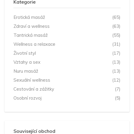
Kategorie
Erotická masáž
(65)
Zdraví a wellness
(63)
Tantrická masáž
(55)
Wellness a relaxace
(31)
Životní styl
(17)
Vztahy a sex
(13)
Nuru masáž
(13)
Sexuální wellness
(12)
Cestování a zážitky
(7)
Osobní rozvoj
(5)
Související obchod