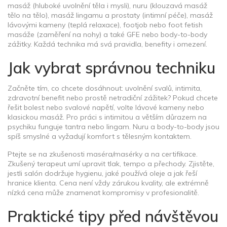
masáž (hluboké uvolnění těla i mysli), nuru (klouzavá masáž
tělo na tělo), masáž lingamu a prostaty (intimní péče), masáž
lávovými kameny (teplá relaxace), footjob nebo foot fetish
masáže (zaměření na nohy) a také GFE nebo body-to-body
zážitky. Každá technika má svá pravidla, benefity i omezení.
Jak vybrat správnou techniku
Začněte tím, co chcete dosáhnout: uvolnění svalů, intimita,
zdravotní benefit nebo prostě netradiční zážitek? Pokud chcete
řešit bolest nebo svalové napětí, volte lávové kameny nebo
klasickou masáž. Pro práci s intimitou a větším důrazem na
psychiku funguje tantra nebo lingam. Nuru a body-to-body jsou
spíš smyslné a vyžadují komfort s tělesným kontaktem.
Ptejte se na zkušenosti maséra/masérky a na certifikace.
Zkušený terapeut umí upravit tlak, tempo a přechody. Zjistěte,
jestli salón dodržuje hygienu, jaké používá oleje a jak řeší
hranice klienta. Cena není vždy zárukou kvality, ale extrémně
nízká cena může znamenat kompromisy v profesionalitě.
Praktické tipy před návštěvou