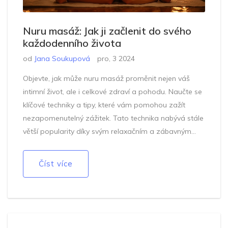
Nuru masáž: Jak ji začlenit do svého
každodenního života
od
Jana Soukupová
pro, 3 2024
Objevte, jak může nuru masáž proměnit nejen váš
intimní život, ale i celkové zdraví a pohodu. Naučte se
klíčové techniky a tipy, které vám pomohou zažít
nezapomenutelný zážitek. Tato technika nabývá stále
větší popularity díky svým relaxačním a zábavným
prvkům. Ponořte se do světa smyslových zážitků a
zjistěte, jak jej začlenit do svého každodenního života.
Číst více