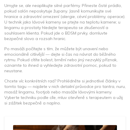
Umyjte se, ale neaplikujte silné parfémy. Přineste čisté prádlo,
pokud salón neposkytuje župany. Jasně komunikujte své
hranice a zdravotní omezení (alergie, cévní problémy, operace).
U technik jako lávové kameny se ptejte na teplotu kamene; u
lingamu a prostaty hledejte terapeuta se zkušeností a
souhlasem klienta. Pokud jde o BDSM prvky, domluvte
bezpečné slovo a rozsah hranic.
Po masáži počítejte s tím, že můžete být unavení nebo
emocionálně citlivější — dejte si čas na návrat do běžného
rytmu. Pokud cítíte bolest, brnění nebo jiný nezvyklý příznak,
oznamte to ihned a vyhledejte zdravotní pomoc, pokud to
neustane.
Chcete víc konkrétních rad? Prohlédněte si jednotlivé články v
tomto tagu — najdete v nich detailní průvodce pro tantra, nuru,
masáž lingamu, footjob nebo masáže lávovými kameny.
Vyberte techniku podle cíle, mluv otevřeně s terapeutem a užij
si zážitek bezpečně a naplno.