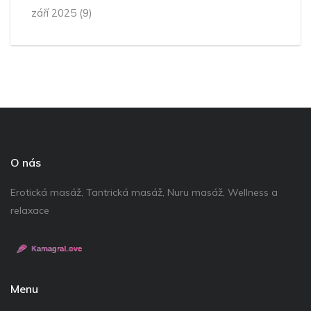
září 2025
(9)
O nás
Erotická masáž, Tantrická masáž, Nuru masáž, Wellness a
relaxace
Menu