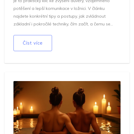
je to praktický klíč ke zvýšení důvěry, vzájemného
potěšení a lepší komunikace v ložnici. V článku
najdete konkrétní tipy a postupy, jak zvládnout
základní i pokročilé techniky, čím začít, a čemu se
raději vyhnout. Zjistíte, proč je masážní olej mnohem
víc než jen kluzká přísada a jak správná atmosféra
Číst více
ovlivňuje zážitek. Přidávám i tipy, jak zahodit ostych a
užít si společné chvíle naplno. To všechno bez
zbytečných komplikací, prostě srozumitelně a s
respektem.