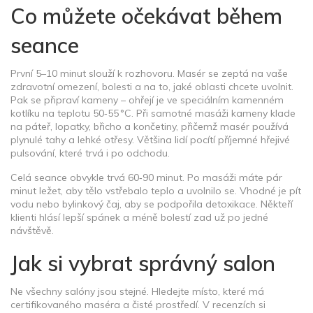
Co můžete očekávat během
seance
První 5–10 minut slouží k rozhovoru. Masér se zeptá na vaše
zdravotní omezení, bolesti a na to, jaké oblasti chcete uvolnit.
Pak se připraví kameny – ohřejí je ve speciálním kamenném
kotlíku na teplotu 50‑55 °C. Při samotné masáži kameny klade
na páteř, lopatky, břicho a končetiny, přičemž masér používá
plynulé tahy a lehké otřesy. Většina lidí pocítí příjemné hřejivé
pulsování, které trvá i po odchodu.
Celá seance obvykle trvá 60‑90 minut. Po masáži máte pár
minut ležet, aby tělo vstřebalo teplo a uvolnilo se. Vhodné je pít
vodu nebo bylinkový čaj, aby se podpořila detoxikace. Někteří
klienti hlásí lepší spánek a méně bolestí zad už po jedné
návštěvě.
Jak si vybrat správný salon
Ne všechny salóny jsou stejné. Hledejte místo, které má
certifikovaného maséra a čisté prostředí. V recenzích si