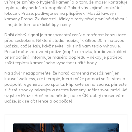
všímejte zmínky o hygieně kamení a o tom, že masér kontroluje
teplotu, aby nedošlo k popálení. Pokud vás zajímá konkrétní
lokace v Praze, podívejte se na příspěvek "Masáž lávovými
kameny Praha: Zkušenosti, účinky a rady před první návštěvou"
– najdete tam praktické tipy i ceny.
Další dobrý signál je transparentní ceník a možnost konzultace
před seskokem. Některé studia nabízejí krátkou 30‑minutovou
ukázku, což je fajn, když nevíte, jak silně vám teplo vyhovuje.
Pokud máte zdravotní potíže (např. cukrovku, kardiovaskulární
onemocnění), informujte maséra dopředu – někdy je potřeba
snížit teplotu kamení nebo vynechat určité body.
Na závěr nezapomeňte, že horká kamenná masáž není jen
luxusní wellness, ale i terapie, která může pomoci snížit stres a
podpořit regeneraci po sportu. Připravte se na seanci, přineste
si čisté spodky, relaxujte a nechte kameny udělat svou práci. Ať
už jste v Praze, Brně nebo někde jinde v ČR, dobrý masér vám
ukáže, jak se cítit lehce a odpočatě.