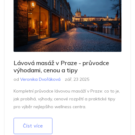
Lávová masáž v Praze - průvodce
výhodami, cenou a tipy
od
Veronika Dvořáková
zář, 23 2025
Kompletní průvodce lávovou masáží v Praze: co to je,
jak probíhá, výhody, cenové rozpětí a praktické tipy
pro výběr nejlepšího wellness centra.
Číst více