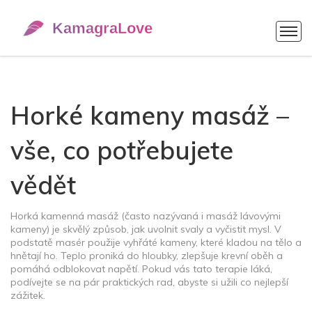
Horké kameny masáž –
vše, co potřebujete
vědět
Horká kamenná masáž (často nazývaná i masáž lávovými
kameny) je skvělý způsob, jak uvolnit svaly a vyčistit mysl. V
podstatě masér použije vyhřáté kameny, které kladou na tělo a
hnětají ho. Teplo proniká do hloubky, zlepšuje krevní oběh a
pomáhá odblokovat napětí. Pokud vás tato terapie láká,
podívejte se na pár praktických rad, abyste si užili co nejlepší
zážitek.