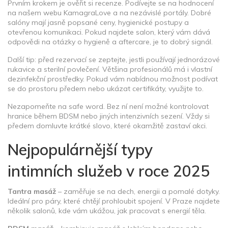
Prvním krokem je ověřit si recenze. Podívejte se na hodnocení
na našem webu KamagraLove a na nezávislé portály. Dobré
salóny mají jasně popsané ceny, hygienické postupy a
otevřenou komunikaci. Pokud najdete salon, který vám dává
odpovědi na otázky o hygieně a aftercare, je to dobrý signál.
Další tip: před rezervací se zeptejte, jestli používají jednorázové
rukavice a sterilní povlečení. Většina profesionálů má i vlastní
dezinfekční prostředky. Pokud vám nabídnou možnost podívat
se do prostoru předem nebo ukázat certifikáty, využijte to.
Nezapomeňte na safe word. Bez ní není možné kontrolovat
hranice během BDSM nebo jiných intenzivních sezení. Vždy si
předem domluvte krátké slovo, které okamžitě zastaví akci.
Nejpopulárnější typy
intimních služeb v roce 2025
Tantra masáž
– zaměřuje se na dech, energii a pomalé dotyky.
Ideální pro páry, které chtějí prohloubit spojení. V Praze najdete
několik salonů, kde vám ukážou, jak pracovat s energií těla.