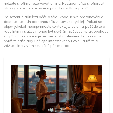
můžete si přímo rezervovat online. Nezapomeňte si připravit
otázky, které chcete během první konzultace položit.
Po sezení je důležitá péče o tělo. Voda, lehké protahování a
dostatek tekutin pomohou tělu zotavit se rychleji. Pokud se
objeví jakékoli nepříjemnosti, kontaktujte salon a požádejte o
radu.Intimní služby mohou být skvělým způsobem, jak obohatit
svůj život, ale klíčem je bezpečnost a otevřená komunikace.
Využijte naše tipy, udělejte informovanou volbu a užijte si
zážitek, který vám skutečně přinese radost.