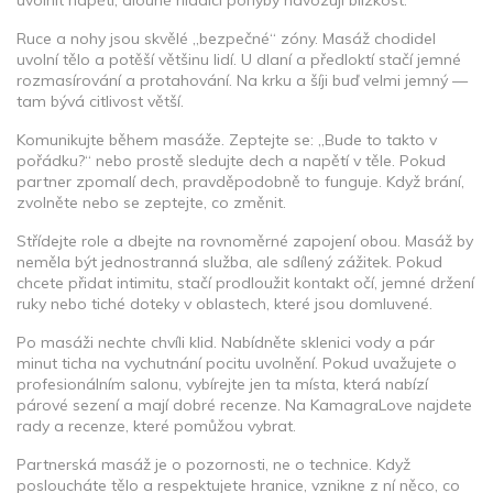
uvolnit napětí, dlouhé hladící pohyby navozují blízkost.
Ruce a nohy jsou skvělé „bezpečné“ zóny. Masáž chodidel
uvolní tělo a potěší většinu lidí. U dlaní a předloktí stačí jemné
rozmasírování a protahování. Na krku a šíji buď velmi jemný —
tam bývá citlivost větší.
Komunikujte během masáže. Zeptejte se: „Bude to takto v
pořádku?“ nebo prostě sledujte dech a napětí v těle. Pokud
partner zpomalí dech, pravděpodobně to funguje. Když brání,
zvolněte nebo se zeptejte, co změnit.
Střídejte role a dbejte na rovnoměrné zapojení obou. Masáž by
neměla být jednostranná služba, ale sdílený zážitek. Pokud
chcete přidat intimitu, stačí prodloužit kontakt očí, jemné držení
ruky nebo tiché doteky v oblastech, které jsou domluvené.
Po masáži nechte chvíli klid. Nabídněte sklenici vody a pár
minut ticha na vychutnání pocitu uvolnění. Pokud uvažujete o
profesionálním salonu, vybírejte jen ta místa, která nabízí
párové sezení a mají dobré recenze. Na KamagraLove najdete
rady a recenze, které pomůžou vybrat.
Partnerská masáž je o pozornosti, ne o technice. Když
posloucháte tělo a respektujete hranice, vznikne z ní něco, co