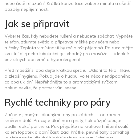
nebo čistě relaxační. Krátká konzultace zabere minutu a ušetří
později nepříjemnosti.
Jak se připravit
Vyberte čas, kdy nebudete rušení a nebudete spěchat. Vypněte
telefon, ztlumte světlo a připravte měkké povlečení nebo
ručníky. Teplota v místnosti by měla být příjemná. Po ruce mějte
kvalitní olej nebo lubrikační gel vhodný pro masáže — ideálně
bez silných parfémů a hypoalergenní.
Před masáží si oba dejte krátkou sprchu. Uklidní to tělo i hlavu
a zlepší hygienu. Pokud jde o hudbu, volte něco nenápadného,
co oba uklidní. Nepřehánějte to s aromatickými svíčkami,
pokud nevíte, že partner vůni snese.
Rychlé techniky pro páry
Začněte jemnými, dlouhými tahy po zádech — od ramen
směrem dolů. Pracujte dlaňemi a prsty, tlak přizpůsobujte
podle reakcí partnera. Pak přejděte na kruhové hnětení svalů
kolem lopatek a dolní části zad. Krátké, pevné tahy pomáhají