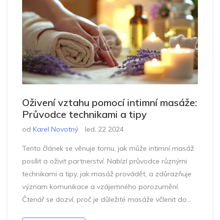
Oživení vztahu pomocí intimní masáže:
Průvodce technikami a tipy
od
Karel Novotný
led, 22 2024
Tento článek se věnuje tomu, jak může intimní masáž
posílit a oživit partnerství. Nabízí průvodce různými
technikami a tipy, jak masáž provádět, a zdůrazňuje
význam komunikace a vzájemného porozumění.
Čtenář se dozví, proč je důležité masáže včlenit do
partnerských rituálů a jak mohou tyto chvíle intimity