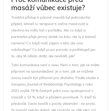
masáží vůbec existuje?
Tradiční přístup k párové masáži byl jednoduchý:
přijdeš, lehneš si, terapeut ti začne masírovat a
všechno by mělo být v pořádku. Ale co když si
partnerka přeje jemný dotek na krku, ale ty jí tiskneš
ramena? Co když máš zájem o klid, ale ona
oduševňuje? Co když jsi po porodu a potřebuješ jen
to, aby tě někdo dotkl, ale nevěděl, jak?
Tato komunikace není o sexu. Není o tom, jak se máte
připravit na spolunáležení. Je o tom, jak se můžete
znovu naučit být přítomní pro druhého. Podle studie z
časopisu
Journal of Relationship Psychology
z roku
2021 zvýšili 78 % českých párů svou spokojenost s
masáží o 53 %, když si předem promluvili. Ti, kteří to
přeskočili, často končili s pocity zklamání - ne proto,
že masáž nebyla dobrá, ale protože se cítili jako cizí