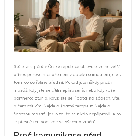
Stále více párů v České republice objevuje, že největší
přínos párové masáže není v doteku samotném, ale v
tom,
co se řekne před ní
. Pokud jste někdy prožili
masáž, kdy jste se cítili nepřirozeně, nebo kdy vaše
partnerka ztuhla, když jste se jí dotkli na zádech, víte,
o čem mluvím. Nejde o špatný terapeut. Nejde o
špatnou masáž. Jde o to, že se nikdo nepřipravil. A to
je přesně ten bod, kde se všechno změní.
Proč komunikace před