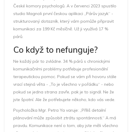
České komory psychologů. A v červenci 2023 spustilo
studio Magnoli první českou aplikaci „Párův jazyk“ -
strukturovaný dotazník, který vám pomůže připravit
komunikaci za 199 Kč měsíčně. Už ji využívá 17 %
párů.
Co když to nefunguje?
Ne každý pár to zvládne. 34 % párů s chronickými
komunikačními problémy potřebuje profesionální
terapeutickou pomoc. Pokud se vám při hovoru stále
vrací stejná věta - „To je všechno v pořádku“ - nebo
pokud se jedna strana zavře, pak je to signál. Ne že
jste špatní. Ale že potřebujete někoho, kdo vás vede.
Psycholožka Mgr. Petra Ya varuje: „Příliš detailní
plánování může způsobit ztrátu spontánnosti.“ A má
pravdu. Komunikace není o tom, aby jste měli všechno