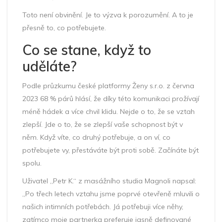
Toto není obvinění. Je to výzva k porozumění. A to je
přesně to, co potřebujete.
Co se stane, když to
uděláte?
Podle průzkumu české platformy Ženy s.r.o. z června
2023 68 % párů hlásí, že díky této komunikaci prožívají
méně hádek a více chvil klidu. Nejde o to, že se vztah
zlepší. Jde o to, že se zlepší vaše schopnost být v
něm. Když víte, co druhý potřebuje, a on ví, co
potřebujete vy, přestáváte být proti sobě. Začínáte být
spolu.
Uživatel „Petr K.“ z masážního studia Magnoli napsal:
„Po třech letech vztahu jsme poprvé otevřeně mluvili o
našich intimních potřebách. Já potřebuji více něhy,
zatímco moje partnerka preferuje jasně definované