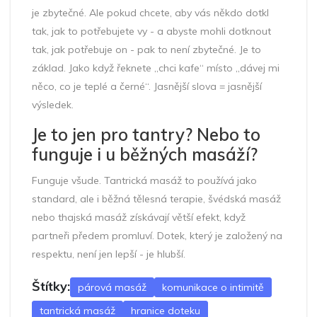
je zbytečné. Ale pokud chcete, aby vás někdo dotkl
tak, jak to potřebujete vy - a abyste mohli dotknout
tak, jak potřebuje on - pak to není zbytečné. Je to
základ. Jako když řeknete „chci kafe“ místo „dávej mi
něco, co je teplé a černé“. Jasnější slova = jasnější
výsledek.
Je to jen pro tantry? Nebo to
funguje i u běžných masáží?
Funguje všude. Tantrická masáž to používá jako
standard, ale i běžná tělesná terapie, švédská masáž
nebo thajská masáž získávají větší efekt, když
partneři předem promluví. Dotek, který je založený na
respektu, není jen lepší - je hlubší.
Štítky:
párová masáž
komunikace o intimitě
tantrická masáž
hranice doteku