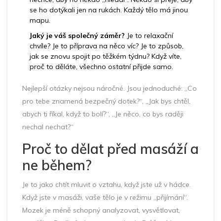
se ho dotýkali jen na rukách. Každý tělo má jinou
mapu.
Jaký je váš společný záměr?
Je to relaxační
chvíle? Je to příprava na něco víc? Je to způsob,
jak se znovu spojit po těžkém týdnu? Když víte,
proč to děláte, všechno ostatní přijde samo.
Nejlepší otázky nejsou náročné. Jsou jednoduché: „Co
pro tebe znamená bezpečný dotek?“, „Jak bys chtěl,
abych ti říkal, když to bolí?“, „Je něco, co bys raději
nechal nechat?“
Proč to dělat před masáží a
ne během?
Je to jako chtít mluvit o vztahu, když jste už v hádce.
Když jste v masáži, vaše tělo je v režimu „přijímání“.
Mozek je méně schopný analyzovat, vysvětlovat,