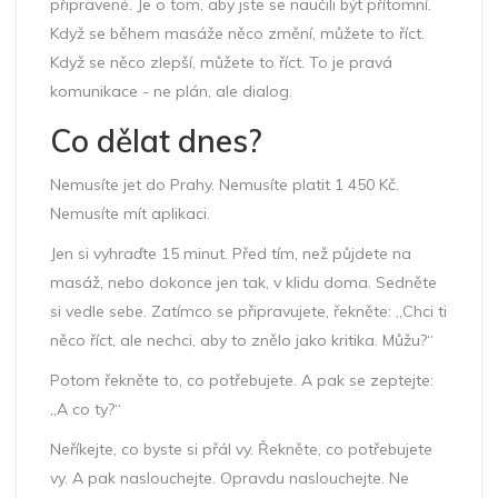
připravené. Je o tom, aby jste se naučili být přítomní.
Když se během masáže něco změní, můžete to říct.
Když se něco zlepší, můžete to říct. To je pravá
komunikace - ne plán, ale dialog.
Co dělat dnes?
Nemusíte jet do Prahy. Nemusíte platit 1 450 Kč.
Nemusíte mít aplikaci.
Jen si vyhraďte 15 minut. Před tím, než půjdete na
masáž, nebo dokonce jen tak, v klidu doma. Sedněte
si vedle sebe. Zatímco se připravujete, řekněte: „Chci ti
něco říct, ale nechci, aby to znělo jako kritika. Můžu?“
Potom řekněte to, co potřebujete. A pak se zeptejte:
„A co ty?“
Neříkejte, co byste si přál vy. Řekněte, co potřebujete
vy. A pak naslouchejte. Opravdu naslouchejte. Ne