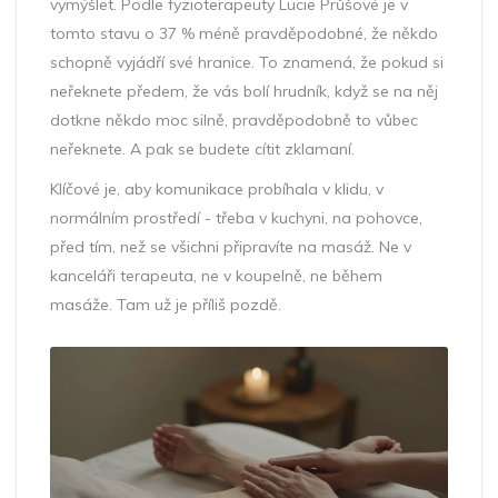
vymýšlet. Podle fyzioterapeuty Lucie Průšové je v
tomto stavu o 37 % méně pravděpodobné, že někdo
schopně vyjádří své hranice. To znamená, že pokud si
neřeknete předem, že vás bolí hrudník, když se na něj
dotkne někdo moc silně, pravděpodobně to vůbec
neřeknete. A pak se budete cítit zklamaní.
Klíčové je, aby komunikace probíhala v klidu, v
normálním prostředí - třeba v kuchyni, na pohovce,
před tím, než se všichni připravíte na masáž. Ne v
kanceláři terapeuta, ne v koupelně, ne během
masáže. Tam už je příliš pozdě.