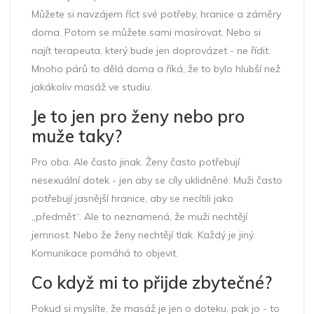
Můžete si navzájem říct své potřeby, hranice a záměry
doma. Potom se můžete sami masírovat. Nebo si
najít terapeuta, který bude jen doprovázet - ne řídit.
Mnoho párů to dělá doma a říká, že to bylo hlubší než
jakákoliv masáž ve studiu.
Je to jen pro ženy nebo pro
muže taky?
Pro oba. Ale často jinak. Ženy často potřebují
nesexuální dotek - jen aby se cíly uklidněné. Muži často
potřebují jasnější hranice, aby se necítili jako
„předmět“. Ale to neznamená, že muži nechtějí
jemnost. Nebo že ženy nechtějí tlak. Každý je jiný.
Komunikace pomáhá to objevit.
Co když mi to přijde zbytečné?
Pokud si myslíte, že masáž je jen o doteku, pak jo - to