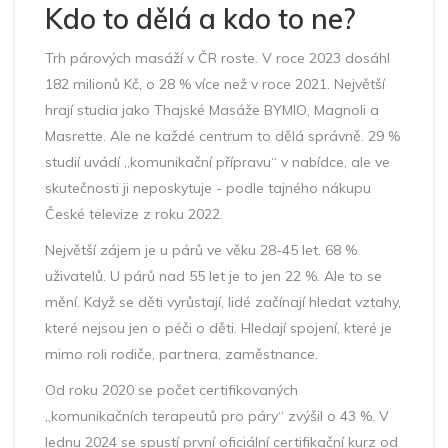
Kdo to dělá a kdo to ne?
Trh párových masáží v ČR roste. V roce 2023 dosáhl
182 milionů Kč, o 28 % více než v roce 2021. Největší
hrají studia jako Thajské Masáže BYMIO, Magnoli a
Masrette. Ale ne každé centrum to dělá správně. 29 %
studií uvádí „komunikační přípravu“ v nabídce, ale ve
skutečnosti ji neposkytuje - podle tajného nákupu
České televize z roku 2022.
Největší zájem je u párů ve věku 28-45 let. 68 %
uživatelů. U párů nad 55 let je to jen 22 %. Ale to se
mění. Když se děti vyrůstají, lidé začínají hledat vztahy,
které nejsou jen o péči o děti. Hledají spojení, které je
mimo roli rodiče, partnera, zaměstnance.
Od roku 2020 se počet certifikovaných
„komunikačních terapeutů pro páry“ zvýšil o 43 %. V
lednu 2024 se spustí první oficiální certifikační kurz od