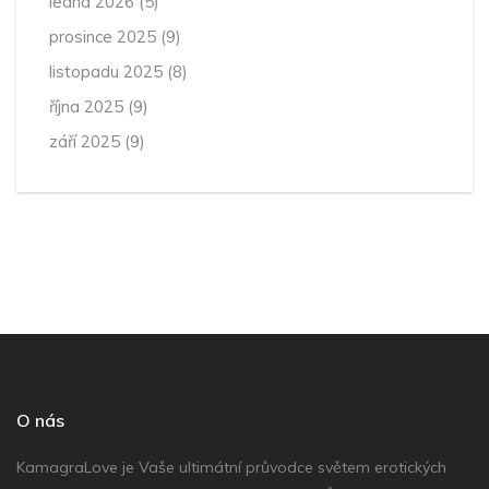
ledna 2026
(5)
prosince 2025
(9)
listopadu 2025
(8)
října 2025
(9)
září 2025
(9)
O nás
KamagraLove je Vaše ultimátní průvodce světem erotických