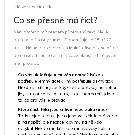
lidé ve vlastním těle.
Co se přesně má říct?
Není potřeba mít předem připravený text. Ale je
potřeba mít jasný rámec. Doporučuje se 15 až 20
minut klidného rozhovoru, ideálně dříve než se přijde
do masážní místnosti. Tři klíčové oblasti, které byste
měli probrat:
Co vás uklidňuje a co vás napíná?
Někdo
potřebuje jemný dotek, jiný potřebuje pevný tlak.
Někdo se cítí nejistě, když se ho dotýkají na nohou,
jiný si to přeje. Nejde o to, co je „normální“. Jde o
to, co pro vás je pravda.
Které části těla jsou citlivé nebo zakázané?
Tady nejde o tabu. Jde o jasnost. Někdo má záda
plná napětí, ale nechce, aby mu na ně kdo
dotykal. Někdo má kříž, kde mu vždycky bolí, a
nechce, aby ho někdo „hledal“. Někdo si přeje, aby