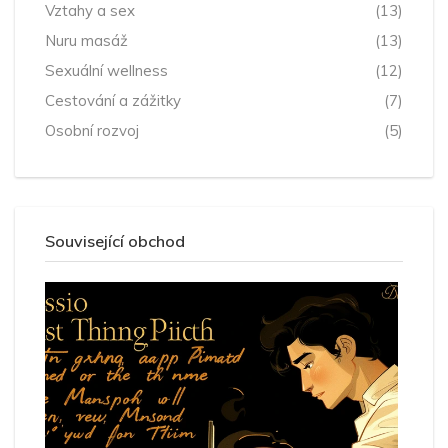
Vztahy a sex
(13)
Nuru masáž
(13)
Sexuální wellness
(12)
Cestování a zážitky
(7)
Osobní rozvoj
(5)
Související obchod