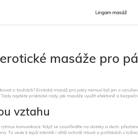
Lingam masáž
: erotické masáže pro p
nikovat o touhách? Erotická masáž pro páry nemusí být jen o vzrušen
 Tady najdete praktické rady, jak masáže využít efektivně a bezpečn
ou vztahu
 rytmus komunikace. Když se soustředíte na doteky a dech, přestan
a. To vede k lepší intimitě i větší ochotě mluvit o potřebách v ložnici