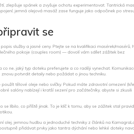
tí, zlepšuje spánek a zvyšuje ochotu experimentovat. Tantrická ma
opojení; jemná olejová masáž zase funguje jako odpočinek po stresu
řipravit se
 popis služby a jasné ceny. Ptejte se na kvalifikaci masérek/masérů, 
lečného pokoje (couples room) — dovolí vám sdílet zážitek bez
a co ne, jaký typ doteku preferujete a co raději vynechat. Komunika
 znovu potvrdit detaily nebo požádat o jinou techniku.
é je použít tělové oleje nebo svíčky. Pokud máte zdravotní omezení (kř
obré salóny nabízejí i kratší sezení pro začátečníky, abyste si zkusili
e líbilo, co příště jinak. To je klíč k tomu, aby se zážitek stal pravi
otikou.
žní olej, jemnou hudbu a jednoduché techniky z článků na KamagraL
stupně přidávat prvky jako tantra dýchání nebo lehké doteky nava