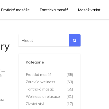
Erotické masáže
Tantrická masáž
Masáž varlat
áry
Kategorie
í —
Erotická masáž
(65)
ě.
Zdraví a wellness
(63)
Tantrická masáž
(55)
Wellness a relaxace
(31)
ete
Životní styl
(17)
.