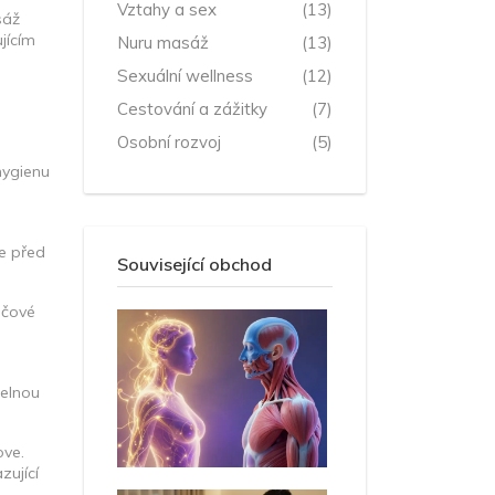
Vztahy a sex
(13)
sáž
jícím
Nuru masáž
(13)
Sexuální wellness
(12)
Cestování a zážitky
(7)
Osobní rozvoj
(5)
hygienu
ce před
Související obchod
ečové
delnou
ove.
zující