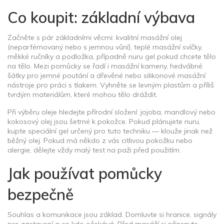
Co koupit: základní výbava
Začněte s pár základními věcmi: kvalitní masážní olej
(neparfémovaný nebo s jemnou vůní), teplé masážní svíčky,
měkké ručníky a podložka, případně nuru gel pokud chcete tělo
na tělo. Mezi pomůcky se řadí i masážní kameny, hedvábné
šátky pro jemné poutání a dřevěné nebo silikonové masážní
nástroje pro práci s tlakem. Vyhněte se levným plastům a příliš
tvrdým materiálům, které mohou tělo dráždit.
Při výběru oleje hledejte přírodní složení: jojoba, mandlový nebo
kokosový olej jsou šetrné k pokožce. Pokud plánujete nuru,
kupte speciální gel určený pro tuto techniku — klouže jinak než
běžný olej. Pokud má někdo z vás citlivou pokožku nebo
alergie, dělejte vždy malý test na paži před použitím.
Jak používat pomůcky
bezpečně
Souhlas a komunikace jsou základ. Domluvte si hranice, signály