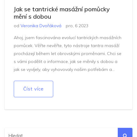
Jak se tantrické masážní pomůcky
mění s dobou
od
Veronika Dvořáková
pro, 6 2023
Ahoj, jsem fascinována evolucí tantrických masážních
pomůcek. Věřte nevěřte, tyto nástroje tantra masáží
procházejí během let obrovskými proměnami. Chci se
s vámi podělit o informace, jak se měnily s dobou a
jak se vyvíjely, aby vyhovovaly našim potřebám a
touhám. Pojďme se společně podívat na historii
těchto fascinujících nástrojů a následně na to, jak se
Číst více
vyvíjí v moderní době. Těším se na vaše názory!