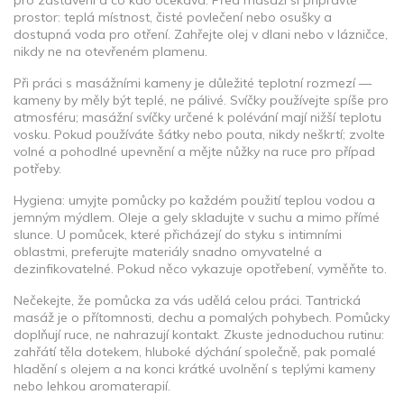
pro zastavení a co kdo očekává. Před masáží si připravte
prostor: teplá místnost, čisté povlečení nebo osušky a
dostupná voda pro otření. Zahřejte olej v dlani nebo v lázničce,
nikdy ne na otevřeném plamenu.
Při práci s masážními kameny je důležité teplotní rozmezí —
kameny by měly být teplé, ne pálivé. Svíčky používejte spíše pro
atmosféru; masážní svíčky určené k polévání mají nižší teplotu
vosku. Pokud používáte šátky nebo pouta, nikdy neškrtí; zvolte
volné a pohodlné upevnění a mějte nůžky na ruce pro případ
potřeby.
Hygiena: umyjte pomůcky po každém použití teplou vodou a
jemným mýdlem. Oleje a gely skladujte v suchu a mimo přímé
slunce. U pomůcek, které přicházejí do styku s intimními
oblastmi, preferujte materiály snadno omyvatelné a
dezinfikovatelné. Pokud něco vykazuje opotřebení, vyměňte to.
Nečekejte, že pomůcka za vás udělá celou práci. Tantrická
masáž je o přítomnosti, dechu a pomalých pohybech. Pomůcky
doplňují ruce, ne nahrazují kontakt. Zkuste jednoduchou rutinu:
zahřátí těla dotekem, hluboké dýchání společně, pak pomalé
hladění s olejem a na konci krátké uvolnění s teplými kameny
nebo lehkou aromaterapií.