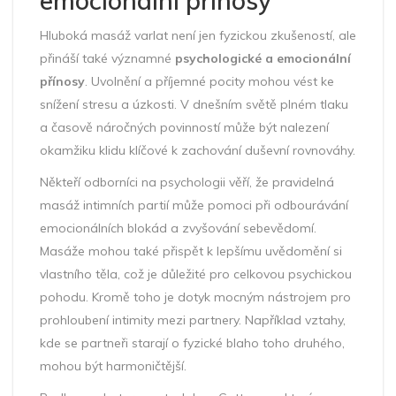
emocionální přínosy
Hluboká masáž varlat není jen fyzickou zkušeností, ale
přináší také významné
psychologické a emocionální
přínosy
. Uvolnění a příjemné pocity mohou vést ke
snížení stresu a úzkosti. V dnešním světě plném tlaku
a časově náročných povinností může být nalezení
okamžiku klidu klíčové k zachování duševní rovnováhy.
Někteří odborníci na psychologii věří, že pravidelná
masáž intimních partií může pomoci při odbourávání
emocionálních blokád a zvyšování sebevědomí.
Masáže mohou také přispět k lepšímu uvědomění si
vlastního těla, což je důležité pro celkovou psychickou
pohodu. Kromě toho je dotyk mocným nástrojem pro
prohloubení intimity mezi partnery. Například vztahy,
kde se partneři starají o fyzické blaho toho druhého,
mohou být harmoničtější.