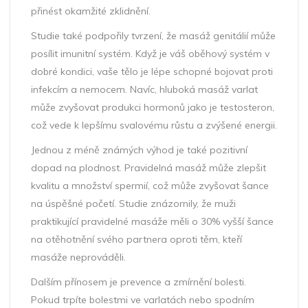
přinést okamžité zklidnění.
Studie také podpořily tvrzení, že masáž genitálií může
posílit imunitní systém. Když je váš oběhový systém v
dobré kondici, vaše tělo je lépe schopné bojovat proti
infekcím a nemocem. Navíc, hluboká masáž varlat
může zvyšovat produkci hormonů jako je testosteron,
což vede k lepšímu svalovému růstu a zvýšené energii.
Jednou z méně známých výhod je také pozitivní
dopad na plodnost. Pravidelná masáž může zlepšit
kvalitu a množství spermií, což může zvyšovat šance
na úspěšné početí. Studie znázornily, že muži
praktikující pravidelné masáže měli o 30% vyšší šance
na otěhotnění svého partnera oproti těm, kteří
masáže neprováděli.
Dalším přínosem je prevence a zmírnění bolesti.
Pokud trpíte bolestmi ve varlatách nebo spodním