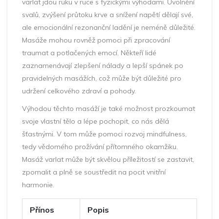
varlat jdou ruku v ruce s fyzickými výhodami. Uvolnění
svalů, zvýšení průtoku krve a snížení napětí dělají své,
ale emocionální rezonanční ladění je neméně důležité.
Masáže mohou rovněž pomoci při zpracování
traumat a potlačených emocí. Někteří lidé
zaznamenávají zlepšení nálady a lepší spánek po
pravidelných masážích, což může být důležité pro
udržení celkového zdraví a pohody.
Výhodou těchto masáží je také možnost prozkoumat
svoje vlastní tělo a lépe pochopit, co nás dělá
šťastnými. V tom může pomoci rozvoj mindfulness,
tedy vědomého prožívání přítomného okamžiku.
Masáž varlat může být skvělou příležitostí se zastavit,
zpomalit a plně se soustředit na pocit vnitřní
harmonie.
Přínos
Popis