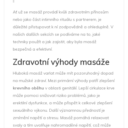
Ať už se masáž provádí kvůli zdravotním přínosům
nebo jako část intimního rituálu s partnerem, je
důležité přistupovat k ní zodpovědně a ohleduplně. V
našich dalších sekcích se podíváme na to, jaké
techniky použít a jak zajistit, aby byla masáž
bezpečná a efektivní.
Zdravotní výhody masáže
Hluboká masáž varlat může mít pozoruhodný dopad
na mužské zdraví. Mezi primární výhody patří zlepšení
krevního oběhu
v oblasti genitálií. Lepší cirkulace krve
může pomoci snižovat riziko problémů, jako je
erektilní dysfunkce, a může přispět k celkové zlepšení
sexuálního výkonu. Další významnou předností je
zmírnění napětí a stresu. Masáž pomáhá relaxovat
svaly a tím uvolňuje nahromaděné napětí, což může