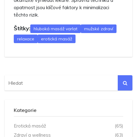
okamžitě vyhledat lékaře. Správná technika a
opatrnost jsou klíčové faktory k minimalizaci
těchto rizik.
Štítky:
hluboká masáž varlat
mužské zdraví
relaxace
erotická masáž
Kategorie
Erotická masáž
(65)
Zdraví a wellness
(63)