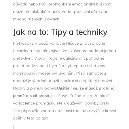
důvodů nebo kvůli prohloubení emocionální blízkosti,
může mít hluboká masáž varlat pozitivní účinky na
mnoho různých úrovních.
Jak na to: Tipy a techniky
Při hluboké masáži varlat je klíčové znát správné
techniky a tipy, jak zajistit, že zkušenost bude příjemná
a efektivní. V první řadě je důležité mít pohodlné
prostředí. Místnost by měla být teplá a tichá, aby
masírovaný i masér byli uvolnění. Před samotnou
masáží je vhodné použít lubrikační olej, který umožní
hladký a plynulý pohyb.
Ujištění se, že masáž probíhá
jemně a s citlivostí
je klíčové. Začněte tím, že okolí
varlat lehce promasírujete krouživými pohyby prsty.
Tím připravíte varlata na hlubší masáž a zvýšíte krevní
oběh v této oblasti.