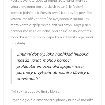
Podle psychoterapeuta Johna Gottmana, který se
věnuje výzkumu partnerských vztahů, je fyzický
kontakt jedním z klíčových prvků k budování pevného
vztahu. Masáž varlat může být jednou z metod, jak
tento kontakt zpříjemnit a dát mu smysl. Když jeden
partner masíruje druhého, oba se učí naslouchat tělu
toho druhého a mohou lépe komunikovat svoje přání
a potřeby.
„Intimní dotyky, jako například hluboká
masáž varlat, mohou pomoci
prohloubit emocionální spojení mezi
partnery a vytvořit atmosféru důvěry a
otevřenosti,“
říká sex terapeutka Emily Morse.
Psychologické a emocionální přínosy hluboké masáže