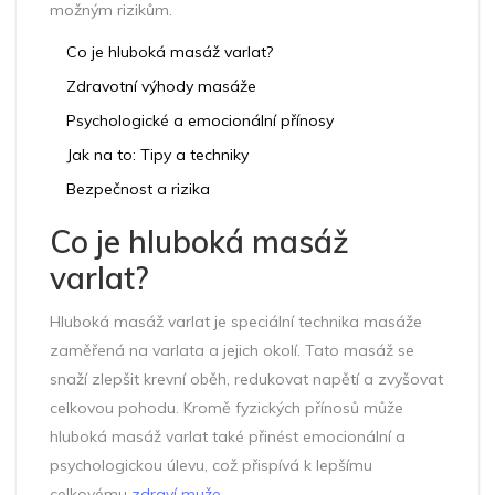
možným rizikům.
Co je hluboká masáž varlat?
Zdravotní výhody masáže
Psychologické a emocionální přínosy
Jak na to: Tipy a techniky
Bezpečnost a rizika
Co je hluboká masáž
varlat?
Hluboká masáž varlat je speciální technika masáže
zaměřená na varlata a jejich okolí. Tato masáž se
snaží zlepšit krevní oběh, redukovat napětí a zvyšovat
celkovou pohodu. Kromě fyzických přínosů může
hluboká masáž varlat také přinést emocionální a
psychologickou úlevu, což přispívá k lepšímu
celkovému
zdraví muže
.