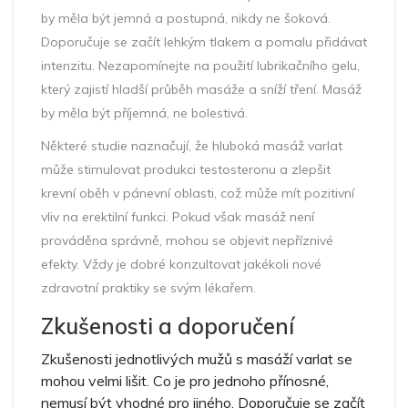
by měla být jemná a postupná, nikdy ne šoková.
Doporučuje se začít lehkým tlakem a pomalu přidávat
intenzitu. Nezapomínejte na použití lubrikačního gelu,
který zajistí hladší průběh masáže a sníží tření. Masáž
by měla být příjemná, ne bolestivá.
Některé studie naznačují, že hluboká masáž varlat
může stimulovat produkci testosteronu a zlepšit
krevní oběh v pánevní oblasti, což může mít pozitivní
vliv na erektilní funkci. Pokud však masáž není
prováděna správně, mohou se objevit nepříznivé
efekty. Vždy je dobré konzultovat jakékoli nové
zdravotní praktiky se svým lékařem.
Zkušenosti a doporučení
Zkušenosti jednotlivých mužů s masáží varlat se
mohou velmi lišit. Co je pro jednoho přínosné,
nemusí být vhodné pro jiného. Doporučuje se začít