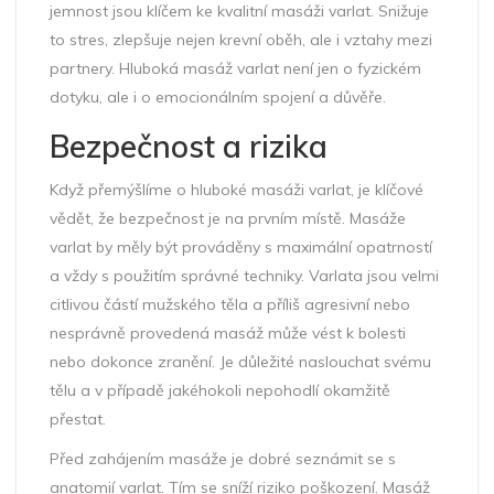
jemnost jsou klíčem ke kvalitní masáži varlat. Snižuje
to stres, zlepšuje nejen krevní oběh, ale i vztahy mezi
partnery. Hluboká masáž varlat není jen o fyzickém
dotyku, ale i o emocionálním spojení a důvěře.
Bezpečnost a rizika
Když přemýšlíme o hluboké masáži varlat, je klíčové
vědět, že bezpečnost je na prvním místě. Masáže
varlat by měly být prováděny s maximální opatrností
a vždy s použitím správné techniky. Varlata jsou velmi
citlivou částí mužského těla a příliš agresivní nebo
nesprávně provedená masáž může vést k bolesti
nebo dokonce zranění. Je důležité naslouchat svému
tělu a v případě jakéhokoli nepohodlí okamžitě
přestat.
Před zahájením masáže je dobré seznámit se s
anatomií varlat. Tím se sníží riziko poškození. Masáž