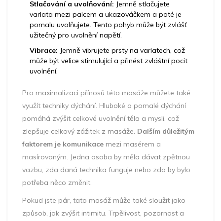
Stlačování a uvolňování:
Jemně stlačujete
varlata mezi palcem a ukazováčkem a poté je
pomalu uvolňujete. Tento pohyb může být zvlášť
užitečný pro uvolnění napětí.
Vibrace:
Jemně vibrujete prsty na varlatech, což
může být velice stimulující a přinést zvláštní pocit
uvolnění.
Pro maximalizaci přínosů této masáže můžete také
využít techniky dýchání. Hluboké a pomalé dýchání
pomáhá zvýšit celkové uvolnění těla a mysli, což
zlepšuje celkový zážitek z masáže.
Dalším důležitým
faktorem je komunikace
mezi masérem a
masírovaným. Jedna osoba by měla dávat zpětnou
vazbu, zda daná technika funguje nebo zda by bylo
potřeba něco změnit.
Pokud jste pár, tato masáž může také sloužit jako
způsob, jak zvýšit intimitu. Trpělivost, pozornost a