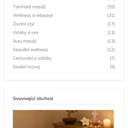
Tantrická masáž
(55)
Wellness a relaxace
(31)
Životní styl
(17)
Vztahy a sex
(13)
Nuru masáž
(13)
Sexuální wellness
(12)
Cestování a zážitky
(7)
Osobní rozvoj
(5)
Související obchod