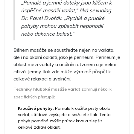
„Pomalé a jemné doteky jsou klíčem k
úspěšné masáži varlat,“ říká sexuolog
Dr. Pavel Dvořák. „Rychlé a prudké
pohyby mohou způsobit nepohodlí
nebo dokonce bolest.“
Během masáže se soustřeďte nejen na varlata,
ale i na okolní oblasti, jako je perineum. Perineum je
oblast mezi varlaty a análním otvorem a je velmi
citlivá. Jemný tlak zde může výrazně přispět k
celkové relaxaci a uvolnění.
Techniky hluboké masáže varlat
zahrnují několik
specifických přístupů:
Krouživé pohyby:
Pomalu kroužíte prsty okolo
varlat, střídavě zvyšujete a snižujete tlak. Tento
pohyb pomáhá zvýšit průtok krve a zlepšit
celkové zdraví oblasti.