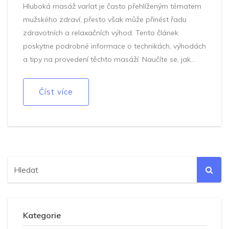
Hluboká masáž varlat je často přehlíženým tématem
mužského zdraví, přesto však může přinést řadu
zdravotních a relaxačních výhod. Tento článek
poskytne podrobné informace o technikách, výhodách
a tipy na provedení těchto masáží. Naučíte se, jak
mohou zmírnit stres, zlepšit krevní oběh a zvýšit
intimitu s partnerem.
Číst více
Kategorie