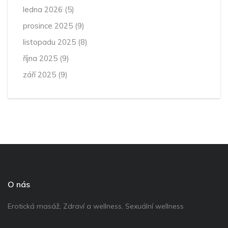
ledna 2026
(5)
prosince 2025
(9)
listopadu 2025
(8)
října 2025
(9)
září 2025
(9)
O nás
Erotická masáž, Zdraví a wellness, Sexuální wellness