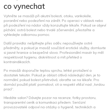
co vynechat
Vyhněte se masáži při akutní bolesti, otoku, varikokéle,
poranění nebo podezření na zánět. Po operaci v oblasti nebo
při podezření na nádor vždy konzultujte lékaře. Pokud se objeví
píchání, ostrá bolest nebo trvalé zčervenání, přestaňte a
vyhledejte odbornou pomoc.
Další pravidla: nešplhejte přes oděv, nepoužívejte ostré
předměty, a pokud je masáž součástí erotické služby, domluvte
si jasné hranice a bezpečné slovo. Profesionální masér by měl
respektovat hygienu, diskrétnost a mít přehled o
kontraindikacích.
Po masáži doporučte teplou sprchu, lehké protažení a
dostatek tekutin. Pokud je oblast citlivá následující den, je to
normální; pokud bolest přetrvává, obraťte se na lékaře. Pro
domácí použití platí: pomalost, cit a respekt vítězí nad „tvrdou
prací“.
Hledáte salon? Dávejte pozor na recenze, fotky prostoru,
transparentní ceník a komunikaci předem. Seriózní
provozovatelé odpoví na otázky o hygieně, technikách a