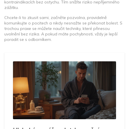
kontraindikacích bez ostychu. Tím snížíte riziko nepříjemného
zážitku.
Chcete-li to zkusit sami, začněte pozvolna, pravidelně
komunikujte o pocitech a nikdy nesnažte se překonat bolest. S
trochou praxe se můžete naučit techniky, které přinesou
uvolnění bez rizika. A pokud máte pochybnosti, vždy je lepší
poradit se s odborníkem.