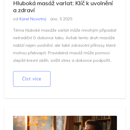
Hluboká masáž varlat: Klíč k uvolnění
a zdraví
od
Karel Novotný
úno, 5 2025
Téma hluboké masáže varlat může mnohým připadat
netradiční či dokonce tabu. Avšak tento druh masáže
nabízí nejen uvolnění, ale také zdravotní přínosy, které
mohou překvapit. Pravidelná masáž může pomoci
zlepšit krevní oběh, snížit stres a dokonce podpořit
reprodukční zdraví u mužů. V článku vás seznámíme s
technikami, benefity a mýty, které se k této metodě
Číst více
vztahují. Odborná doporučení a praktické tipy vás
nasměrují k tomu, abyste tuto praktiku mohli
vyzkoušet v klidu domova.