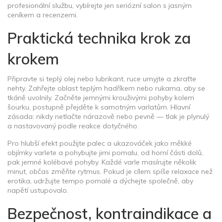
profesionální službu, vybírejte jen seriózní salon s jasným
ceníkem a recenzemi.
Praktická technika krok za
krokem
Připravte si teplý olej nebo lubrikant, ruce umyjte a zkraťte
nehty. Zahřejte oblast teplým hadříkem nebo rukama, aby se
tkáně uvolnily. Začněte jemnými krouživými pohyby kolem
šourku, postupně přejděte k samotným varlatům. Hlavní
zásada: nikdy netlačte nárazově nebo pevně — tlak je plynulý
a nastavovaný podle reakce dotyčného.
Pro hlubší efekt použijte palec a ukazováček jako měkké
objímky varlete a pohybujte jimi pomalu, od horní části dolů,
pak jemné kolébavé pohyby. Každé varle masírujte několik
minut, občas změňte rytmus. Pokud je cílem spíše relaxace než
erotika, udržujte tempo pomalé a dýchejte společně, aby
napětí ustupovalo.
Bezpečnost, kontraindikace a