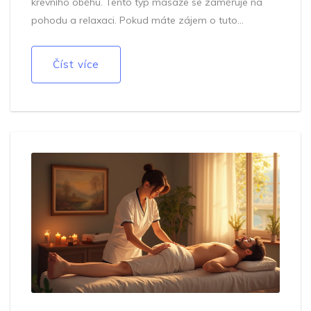
krevního oběhu. Tento typ masáže se zaměřuje na
pohodu a relaxaci. Pokud máte zájem o tuto
proceduru v Praze, je dobré vědět, čo můžete
očekávat a jak se na ni připravit. Tento článek
Číst více
poskytuje kompletní přehled včetně tipů a faktů, které
mohou obohatit váš zážitek.