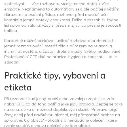
s přítelkyní“ — více rozhovoru, více jemného doteku, více
empatie. Neznamená to automaticky sex, ale počítej s větším
důrazem na osobní přístup, rozhovor před masáží, oční
kontakt a jemné doteky v soukromí. Délka a rozsah služby se
liší salon od salonu; vždy si předem zjisti, co přesně je součástí
balíčku.
Konkrétně můžeš očekávat: uvítací rozhovor o preferencích,
jemné rozmazlování, masáž těla s důrazem na relaxaci a
intimní atmosféru, a často i drobné rituály (světlo, hudba, vůně).
Profesionální GFE dbá na hranice, hygienu a consent — to je
zásadní.
Praktické tipy, vybavení a
etiketa
Při rezervaci buď jasný: napiš nebo zavolej a zeptej se, zda
nabízí GFE, co do toho patří a jaké jsou pravidla. Zeptej se také
na cenu, délku a možnost doplňkových služeb. Příprava: přijď
čistý, nepij před návštěvou alkohol, měj přichystané drobné na
spropitné. Co obléct? Pohodlné a nenápadné oblečení, které
rychle sundáš a znovu oblečeš bez komplikací.