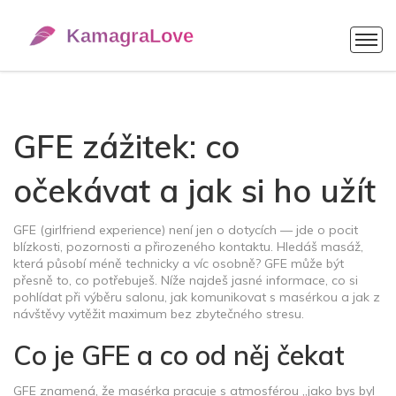
GFE zážitek: co
očekávat a jak si ho užít
GFE (girlfriend experience) není jen o dotycích — jde o pocit
blízkosti, pozornosti a přirozeného kontaktu. Hledáš masáž,
která působí méně technicky a víc osobně? GFE může být
přesně to, co potřebuješ. Níže najdeš jasné informace, co si
pohlídat při výběru salonu, jak komunikovat s masérkou a jak z
návštěvy vytěžit maximum bez zbytečného stresu.
Co je GFE a co od něj čekat
GFE znamená, že masérka pracuje s atmosférou „jako bys byl