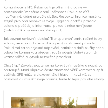
Komunikace je klíč. Řekni, co ti je příjemné a co ne —
profesionální masérka ocení upřímnost. Pokud se cítíš
nepříjemně, klidně přerušte službu. Respektuj hranice masérky
stejně jako ona respektuje tvoje. Hygiena: dodržuj pravidla
salonu a požádej o informace, pokud ti něco není jasné
(čistota lůžka, výměna ručníků apod.).
Jak poznat seriózní nabídku? Transparentní ceník, reálné fotky
salonu, recenze od zákazníků a jasně nastavená pravidla.
Pokud má salon nejasné odpovědi, nátlak na další služby nebo
odpor ke komunikaci předem, raději odejdi. Dobrý salon tě
vezme vážně a vytvoří bezpečné prostředí.
Chceš tip? Zavolej, poptej se na konkrétní masérku a napiš, co
preferuješ. Malá připrava často znamená větší komfort a lepší
zážitek. GFE může zrelaxovat tělo i hlavu — když víš, co
očekávat a umíš říct svoje hranice, bude to lepší pro obě strany.