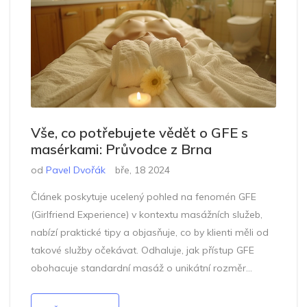
Vše, co potřebujete vědět o GFE s
masérkami: Průvodce z Brna
od
Pavel Dvořák
bře, 18 2024
Článek poskytuje ucelený pohled na fenomén GFE
(Girlfriend Experience) v kontextu masážních služeb,
nabízí praktické tipy a objasňuje, co by klienti měli od
takové služby očekávat. Odhaluje, jak přístup GFE
obohacuje standardní masáž o unikátní rozměr
emocionální blízkosti a posiluje pouto mezi klientem a
masérkou. Přináší konkrétní rady, jak najít kvalitní