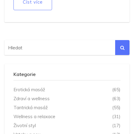
Číst více
služby v Brně, a diskutuje etické aspekty spojené s GFE
masážemi.
Kategorie
Erotická masáž
(65)
Zdraví a wellness
(63)
Tantrická masáž
(55)
Wellness a relaxace
(31)
Životní styl
(17)